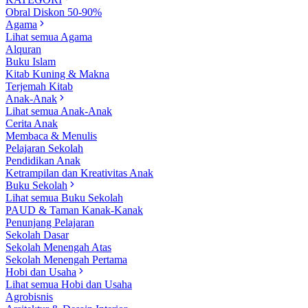
Obral Diskon 50-90%
Agama
Lihat semua Agama
Alquran
Buku Islam
Kitab Kuning & Makna
Terjemah Kitab
Anak-Anak
Lihat semua Anak-Anak
Cerita Anak
Membaca & Menulis
Pelajaran Sekolah
Pendidikan Anak
Ketrampilan dan Kreativitas Anak
Buku Sekolah
Lihat semua Buku Sekolah
PAUD & Taman Kanak-Kanak
Penunjang Pelajaran
Sekolah Dasar
Sekolah Menengah Atas
Sekolah Menengah Pertama
Hobi dan Usaha
Lihat semua Hobi dan Usaha
Agrobisnis