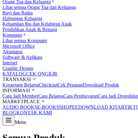
Orang Tua dan Keluarga
Lihat semua Orang Tua dan Keluarga
Bayi dan Balita
Hubungan Keluarga
Kehamilan Ibu dan Kelahiran Anak
Pendidikan Anak & Remaja
Komputer
Lihat semua Komputer
Microsoft Office
Akuntansi
Software & Aplikasi
Internet
Graphic Design
KATALOG
CEK ONGKIR
TRANSAKSI
Keranjang Belanja
Checkout
Cek Pesanan
Download Produk
INFORMASI
Cara Jadi Member
Cara Belanja
Cara Pembayaran
Cara Jadi Dropshipp
MARKETPLACE
AUDIO BOOKS
E-BOOKS
SHOPEE
DOWNLOAD KITAB
TIKT
BLOG
KONTAK KAMI
Menu
Semua Produk