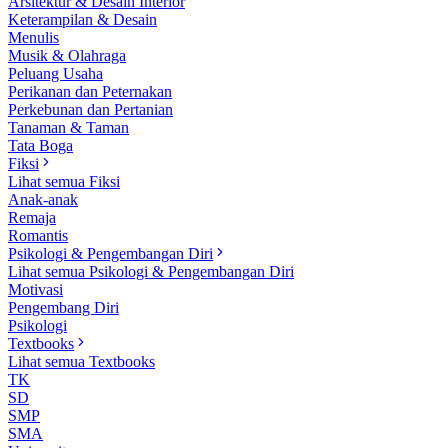
Arsitektur & Desain Interior
Keterampilan & Desain
Menulis
Musik & Olahraga
Peluang Usaha
Perikanan dan Peternakan
Perkebunan dan Pertanian
Tanaman & Taman
Tata Boga
Fiksi
Lihat semua Fiksi
Anak-anak
Remaja
Romantis
Psikologi & Pengembangan Diri
Lihat semua Psikologi & Pengembangan Diri
Motivasi
Pengembang Diri
Psikologi
Textbooks
Lihat semua Textbooks
TK
SD
SMP
SMA