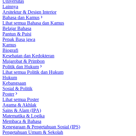
Universitas
Lainnya
Arsitektur & Design Interior
Bahasa dan Kamus
Lihat semua Bahasa dan Kamus
Belajar Bahasa
Pantun & Puisi
Pepak Basa jawa
Kamus
Biografi
Kesehatan dan Kedokteran
Mujarobat & Primbon
Politik dan Hukum
Lihat semua Politik dan Hukum
Hukum
Kebangsaan
Sosial & Politik
Poster
Lihat semua Poster
Agama & Akhlak
Sains & Alam (IPA)
Matematika & Logika
Membaca & Bahasa
Kenegaraan & Pengetahuan Sosial (IPS)
Pengetahuan Umum & Sekolah