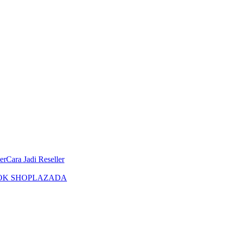
er
Cara Jadi Reseller
OK SHOP
LAZADA