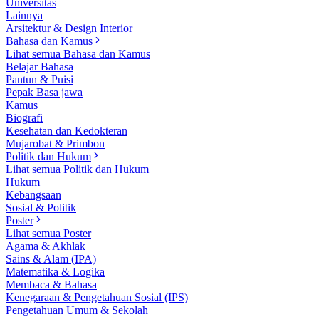
Universitas
Lainnya
Arsitektur & Design Interior
Bahasa dan Kamus
Lihat semua Bahasa dan Kamus
Belajar Bahasa
Pantun & Puisi
Pepak Basa jawa
Kamus
Biografi
Kesehatan dan Kedokteran
Mujarobat & Primbon
Politik dan Hukum
Lihat semua Politik dan Hukum
Hukum
Kebangsaan
Sosial & Politik
Poster
Lihat semua Poster
Agama & Akhlak
Sains & Alam (IPA)
Matematika & Logika
Membaca & Bahasa
Kenegaraan & Pengetahuan Sosial (IPS)
Pengetahuan Umum & Sekolah