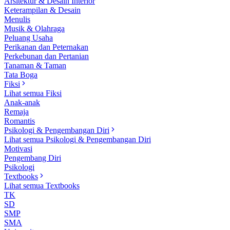
Arsitektur & Desain Interior
Keterampilan & Desain
Menulis
Musik & Olahraga
Peluang Usaha
Perikanan dan Peternakan
Perkebunan dan Pertanian
Tanaman & Taman
Tata Boga
Fiksi
Lihat semua Fiksi
Anak-anak
Remaja
Romantis
Psikologi & Pengembangan Diri
Lihat semua Psikologi & Pengembangan Diri
Motivasi
Pengembang Diri
Psikologi
Textbooks
Lihat semua Textbooks
TK
SD
SMP
SMA