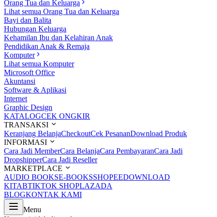
Orang Tua dan Keluarga
Lihat semua Orang Tua dan Keluarga
Bayi dan Balita
Hubungan Keluarga
Kehamilan Ibu dan Kelahiran Anak
Pendidikan Anak & Remaja
Komputer
Lihat semua Komputer
Microsoft Office
Akuntansi
Software & Aplikasi
Internet
Graphic Design
KATALOG
CEK ONGKIR
TRANSAKSI
Keranjang Belanja
Checkout
Cek Pesanan
Download Produk
INFORMASI
Cara Jadi Member
Cara Belanja
Cara Pembayaran
Cara Jadi
Dropshipper
Cara Jadi Reseller
MARKETPLACE
AUDIO BOOKS
E-BOOKS
SHOPEE
DOWNLOAD
KITAB
TIKTOK SHOP
LAZADA
BLOG
KONTAK KAMI
Menu