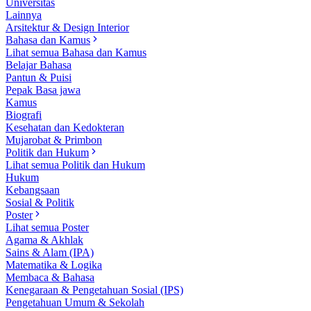
Universitas
Lainnya
Arsitektur & Design Interior
Bahasa dan Kamus
Lihat semua Bahasa dan Kamus
Belajar Bahasa
Pantun & Puisi
Pepak Basa jawa
Kamus
Biografi
Kesehatan dan Kedokteran
Mujarobat & Primbon
Politik dan Hukum
Lihat semua Politik dan Hukum
Hukum
Kebangsaan
Sosial & Politik
Poster
Lihat semua Poster
Agama & Akhlak
Sains & Alam (IPA)
Matematika & Logika
Membaca & Bahasa
Kenegaraan & Pengetahuan Sosial (IPS)
Pengetahuan Umum & Sekolah