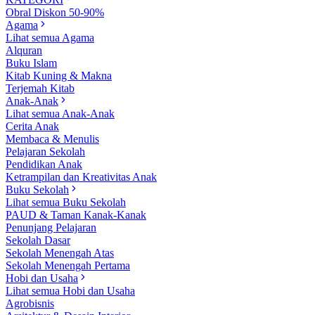
Obral Diskon 50-90%
Agama
Lihat semua Agama
Alquran
Buku Islam
Kitab Kuning & Makna
Terjemah Kitab
Anak-Anak
Lihat semua Anak-Anak
Cerita Anak
Membaca & Menulis
Pelajaran Sekolah
Pendidikan Anak
Ketrampilan dan Kreativitas Anak
Buku Sekolah
Lihat semua Buku Sekolah
PAUD & Taman Kanak-Kanak
Penunjang Pelajaran
Sekolah Dasar
Sekolah Menengah Atas
Sekolah Menengah Pertama
Hobi dan Usaha
Lihat semua Hobi dan Usaha
Agrobisnis