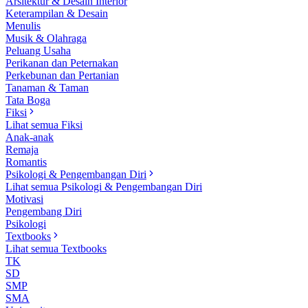
Arsitektur & Desain Interior
Keterampilan & Desain
Menulis
Musik & Olahraga
Peluang Usaha
Perikanan dan Peternakan
Perkebunan dan Pertanian
Tanaman & Taman
Tata Boga
Fiksi
Lihat semua Fiksi
Anak-anak
Remaja
Romantis
Psikologi & Pengembangan Diri
Lihat semua Psikologi & Pengembangan Diri
Motivasi
Pengembang Diri
Psikologi
Textbooks
Lihat semua Textbooks
TK
SD
SMP
SMA