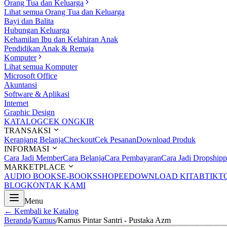
Orang Tua dan Keluarga
Lihat semua Orang Tua dan Keluarga
Bayi dan Balita
Hubungan Keluarga
Kehamilan Ibu dan Kelahiran Anak
Pendidikan Anak & Remaja
Komputer
Lihat semua Komputer
Microsoft Office
Akuntansi
Software & Aplikasi
Internet
Graphic Design
KATALOG
CEK ONGKIR
TRANSAKSI
Keranjang Belanja
Checkout
Cek Pesanan
Download Produk
INFORMASI
Cara Jadi Member
Cara Belanja
Cara Pembayaran
Cara Jadi Dropshipp
MARKETPLACE
AUDIO BOOKS
E-BOOKS
SHOPEE
DOWNLOAD KITAB
TIKT
BLOG
KONTAK KAMI
Menu
← Kembali ke Katalog
Beranda
/
Kamus
/
Kamus Pintar Santri - Pustaka Azm