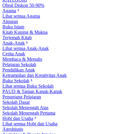
Obral Diskon 50-90%
Agama
Lihat semua Agama
Alquran
Buku Islam
Kitab Kuning & Makna
Terjemah Kitab
Anak-Anak
Lihat semua Anak-Anak
Cerita Anak
Membaca & Menulis
Pelajaran Sekolah
Pendidikan Anak
Ketrampilan dan Kreativitas Anak
Buku Sekolah
Lihat semua Buku Sekolah
PAUD & Taman Kanak-Kanak
Penunjang Pelajaran
Sekolah Dasar
Sekolah Menengah Atas
Sekolah Menengah Pertama
Hobi dan Usaha
Lihat semua Hobi dan Usaha
Agrobisnis