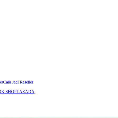
er
Cara Jadi Reseller
OK SHOP
LAZADA