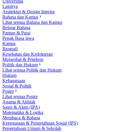
Universitas
Lainnya
Arsitektur & Design Interior
Bahasa dan Kamus
Lihat semua Bahasa dan Kamus
Belajar Bahasa
Pantun & Puisi
Pepak Basa jawa
Kamus
Biografi
Kesehatan dan Kedokteran
Mujarobat & Primbon
Politik dan Hukum
Lihat semua Politik dan Hukum
Hukum
Kebangsaan
Sosial & Politik
Poster
Lihat semua Poster
Agama & Akhlak
Sains & Alam (IPA)
Matematika & Logika
Membaca & Bahasa
Kenegaraan & Pengetahuan Sosial (IPS)
Pengetahuan Umum & Sekolah