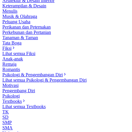
Arsitektur & Desain Interior
Keterampilan & Desain
Menulis
Musik & Olahraga
Peluang Usaha
Perikanan dan Peternakan
Perkebunan dan Pertanian
Tanaman & Taman
Tata Boga
Fiksi
Lihat semua Fiksi
Anak-anak
Remaja
Romantis
Psikologi & Pengembangan Diri
Lihat semua Psikologi & Pengembangan Diri
Motivasi
Pengembang Diri
Psikologi
Textbooks
Lihat semua Textbooks
TK
SD
SMP
SMA