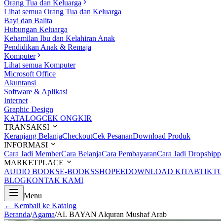
Orang Tua dan Keluarga
Lihat semua Orang Tua dan Keluarga
Bayi dan Balita
Hubungan Keluarga
Kehamilan Ibu dan Kelahiran Anak
Pendidikan Anak & Remaja
Komputer
Lihat semua Komputer
Microsoft Office
Akuntansi
Software & Aplikasi
Internet
Graphic Design
KATALOG
CEK ONGKIR
TRANSAKSI
Keranjang Belanja
Checkout
Cek Pesanan
Download Produk
INFORMASI
Cara Jadi Member
Cara Belanja
Cara Pembayaran
Cara Jadi Dropshipp
MARKETPLACE
AUDIO BOOKS
E-BOOKS
SHOPEE
DOWNLOAD KITAB
TIKT
BLOG
KONTAK KAMI
Menu
← Kembali ke Katalog
Beranda
/
Agama
/
AL BAYAN Alquran Mushaf Arab