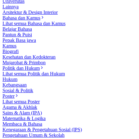
Universitas
Lainnya
Arsitektur & Design Interior
Bahasa dan Kamus
Lihat semua Bahasa dan Kamus
Belajar Bahasa
Pantun & Puisi
Pepak Basa jawa
Kamus
Biografi
Kesehatan dan Kedokteran
Mujarobat & Primbon
Politik dan Hukum
Lihat semua Politik dan Hukum
Hukum
Kebangsaan
Sosial & Politik
Poster
Lihat semua Poster
Agama & Akhlak
Sains & Alam (IPA)
Matematika & Logika
Membaca & Bahasa
Kenegaraan & Pengetahuan Sosial (IPS)
Pengetahuan Umum & Sekolah