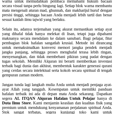
warna untuk memudahkan pembaca memahami hukum bacaan
secara visual tanpa perlu bingung lagi. Setiap blok warna membantu
mata mengenali aturan mad, ghunnah, dan makharijul huruf dengan
presisi tinggi, sehingga bacaan Anda menjadi lebih tartil dan benar
sesuai kaidah ilmu tajwid yang berlaku.
Selain itu, adanya terjemahan yang akurat memastikan setiap ayat
yang dihafal tidak hanya melekat di lisan, tetapi juga dipahami
maknanya secara mendalam ke dalam sanubari. Bagi pelajar, fitur
pembagian blok hafalan sangatlah krusial. Metode ini dirancang
untuk memaksimalkan konversi memori jangka pendek menjadi
jangka panjang, sehingga proses menghafal terasa lebih ringan,
menyenangkan, dan tidak membebani pikiran yang padat dengan
tugas sekolah. Memiliki Alquran ini berarti memberikan investasi
terbaik bagi dunia dan akhirat, membentuk karakter generasi qurani
yang cerdas secara intelektual serta kokoh secara spiritual di tengah
gempuran zaman modern.
Jangan tunda lagi langkah mulia Anda untuk menjadi penjaga ayat-
ayat Allah yang tangguh. Kesempatan untuk memiliki panduan
hafalan terbaik ini ada di depan mata Anda sekarang. Dapatkan
segera
AL ITQAN Alquran Hafalan Untuk Pelajar
hanya di
Duta Ilmu Store
. Kami menjamin keaslian dan kualitas fisik yang
premium untuk mendukung kenyamanan perjalanan spiritual Anda.
Stok sangat terbatas, segera kunjungi toko kami untuk