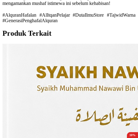
mengamankan mushaf istimewa ini sebelum kehabisan!
#AlquranHafalan #AlItqanPelajar #DutaIlmuStore #TajwidWarna
#GenerasiPenghafalAlquran
Produk Terkait
15%
15%
15%
15%
10%