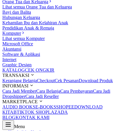
Orang Tua dan Keluarga
Lihat semua Orang Tua dan Keluarga
Bayi dan Balita
Hubungan Keluarga
Kehamilan Ibu dan Kelahiran Anak
Pendidikan Anak & Remaja
Komputer
Lihat semua Komputer
Microsoft Office
Akuntansi
Software & Aplikasi
Internet
Graphic Design
KATALOG
CEK ONGKIR
TRANSAKSI
Keranjang Belanja
Checkout
Cek Pesanan
Download Produk
INFORMASI
Cara Jadi Member
Cara Belanja
Cara Pembayaran
Cara Jadi
Dropshipper
Cara Jadi Reseller
MARKETPLACE
AUDIO BOOKS
E-BOOKS
SHOPEE
DOWNLOAD
KITAB
TIKTOK SHOP
LAZADA
BLOG
KONTAK KAMI
Menu