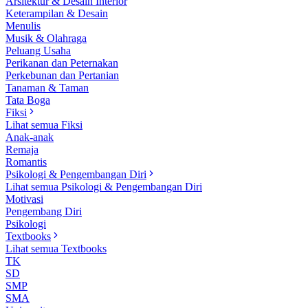
Arsitektur & Desain Interior
Keterampilan & Desain
Menulis
Musik & Olahraga
Peluang Usaha
Perikanan dan Peternakan
Perkebunan dan Pertanian
Tanaman & Taman
Tata Boga
Fiksi
Lihat semua Fiksi
Anak-anak
Remaja
Romantis
Psikologi & Pengembangan Diri
Lihat semua Psikologi & Pengembangan Diri
Motivasi
Pengembang Diri
Psikologi
Textbooks
Lihat semua Textbooks
TK
SD
SMP
SMA