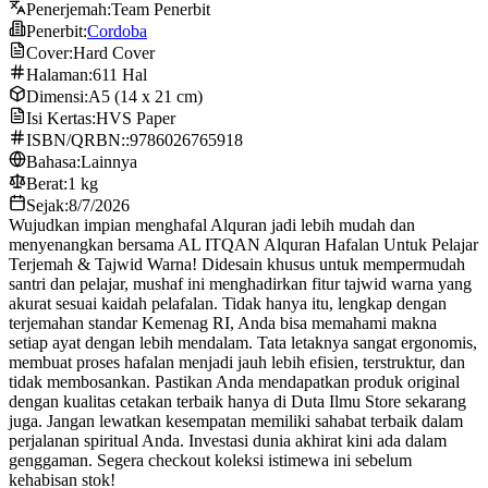
Penerjemah:
Team Penerbit
Penerbit:
Cordoba
Cover:
Hard Cover
Halaman:
611 Hal
Dimensi:
A5 (14 x 21 cm)
Isi Kertas:
HVS Paper
ISBN/QRBN::
9786026765918
Bahasa:
Lainnya
Berat:
1 kg
Sejak:
8/7/2026
Wujudkan impian menghafal Alquran jadi lebih mudah dan
menyenangkan bersama AL ITQAN Alquran Hafalan Untuk Pelajar
Terjemah & Tajwid Warna! Didesain khusus untuk mempermudah
santri dan pelajar, mushaf ini menghadirkan fitur tajwid warna yang
akurat sesuai kaidah pelafalan. Tidak hanya itu, lengkap dengan
terjemahan standar Kemenag RI, Anda bisa memahami makna
setiap ayat dengan lebih mendalam. Tata letaknya sangat ergonomis,
membuat proses hafalan menjadi jauh lebih efisien, terstruktur, dan
tidak membosankan. Pastikan Anda mendapatkan produk original
dengan kualitas cetakan terbaik hanya di Duta Ilmu Store sekarang
juga. Jangan lewatkan kesempatan memiliki sahabat terbaik dalam
perjalanan spiritual Anda. Investasi dunia akhirat kini ada dalam
genggaman. Segera checkout koleksi istimewa ini sebelum
kehabisan stok!