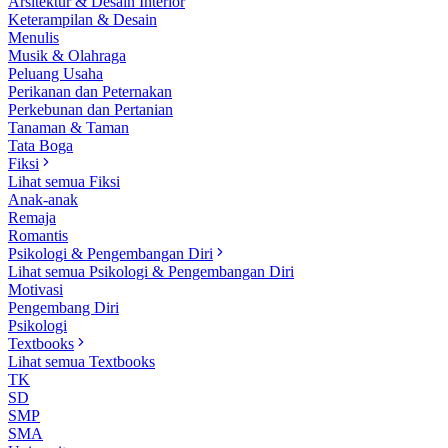
Arsitektur & Desain Interior
Keterampilan & Desain
Menulis
Musik & Olahraga
Peluang Usaha
Perikanan dan Peternakan
Perkebunan dan Pertanian
Tanaman & Taman
Tata Boga
Fiksi
Lihat semua Fiksi
Anak-anak
Remaja
Romantis
Psikologi & Pengembangan Diri
Lihat semua Psikologi & Pengembangan Diri
Motivasi
Pengembang Diri
Psikologi
Textbooks
Lihat semua Textbooks
TK
SD
SMP
SMA