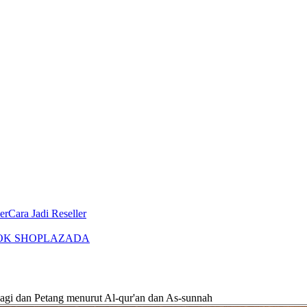
er
Cara Jadi Reseller
OK SHOP
LAZADA
Pagi dan Petang menurut Al-qur'an dan As-sunnah