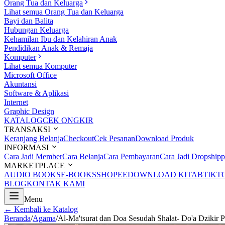
Orang Tua dan Keluarga
Lihat semua Orang Tua dan Keluarga
Bayi dan Balita
Hubungan Keluarga
Kehamilan Ibu dan Kelahiran Anak
Pendidikan Anak & Remaja
Komputer
Lihat semua Komputer
Microsoft Office
Akuntansi
Software & Aplikasi
Internet
Graphic Design
KATALOG
CEK ONGKIR
TRANSAKSI
Keranjang Belanja
Checkout
Cek Pesanan
Download Produk
INFORMASI
Cara Jadi Member
Cara Belanja
Cara Pembayaran
Cara Jadi Dropshipp
MARKETPLACE
AUDIO BOOKS
E-BOOKS
SHOPEE
DOWNLOAD KITAB
TIKT
BLOG
KONTAK KAMI
Menu
← Kembali ke Katalog
Beranda
/
Agama
/
Al-Ma'tsurat dan Doa Sesudah Shalat- Do'a Dzikir 