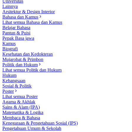
Universitas
Lainnya
Arsitektur & Design Interior
Bahasa dan Kamus
Lihat semua Bahasa dan Kamus
Belajar Bahasa
Pantun & Puisi
Pepak Basa jawa
Kamus
Biografi
Kesehatan dan Kedokteran
Mujarobat & Primbon
Politik dan Hukum
Lihat semua Politik dan Hukum
Hukum
Kebangsaan
Sosial & Politik
Poster
Lihat semua Poster
Agama & Akhlak
Sains & Alam (IPA)
Matematika & Logika
Membaca & Bahasa
Kenegaraan & Pengetahuan Sosial (IPS)
Pengetahuan Umum & Sekolah