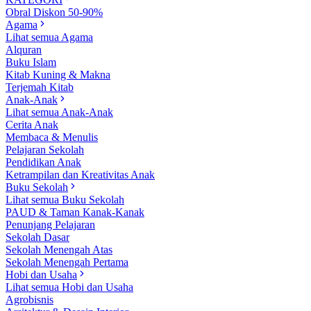
Obral Diskon 50-90%
Agama
Lihat semua Agama
Alquran
Buku Islam
Kitab Kuning & Makna
Terjemah Kitab
Anak-Anak
Lihat semua Anak-Anak
Cerita Anak
Membaca & Menulis
Pelajaran Sekolah
Pendidikan Anak
Ketrampilan dan Kreativitas Anak
Buku Sekolah
Lihat semua Buku Sekolah
PAUD & Taman Kanak-Kanak
Penunjang Pelajaran
Sekolah Dasar
Sekolah Menengah Atas
Sekolah Menengah Pertama
Hobi dan Usaha
Lihat semua Hobi dan Usaha
Agrobisnis