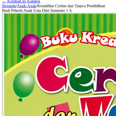
← Kembali ke Katalog
Beranda
/
Anak-Anak
/
Kreatifitas Cerdas dan Taqwa Pendidikan
Budi Pekerti Anak Usia Dini Semester 1 A