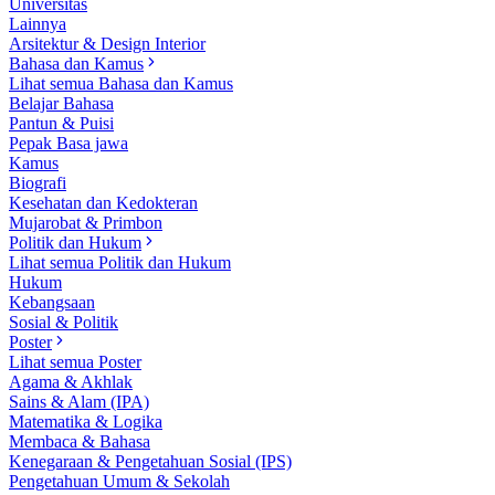
Universitas
Lainnya
Arsitektur & Design Interior
Bahasa dan Kamus
Lihat semua Bahasa dan Kamus
Belajar Bahasa
Pantun & Puisi
Pepak Basa jawa
Kamus
Biografi
Kesehatan dan Kedokteran
Mujarobat & Primbon
Politik dan Hukum
Lihat semua Politik dan Hukum
Hukum
Kebangsaan
Sosial & Politik
Poster
Lihat semua Poster
Agama & Akhlak
Sains & Alam (IPA)
Matematika & Logika
Membaca & Bahasa
Kenegaraan & Pengetahuan Sosial (IPS)
Pengetahuan Umum & Sekolah