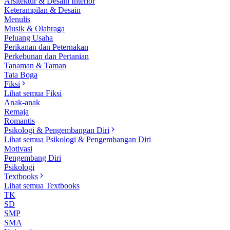
Arsitektur & Desain Interior
Keterampilan & Desain
Menulis
Musik & Olahraga
Peluang Usaha
Perikanan dan Peternakan
Perkebunan dan Pertanian
Tanaman & Taman
Tata Boga
Fiksi
Lihat semua Fiksi
Anak-anak
Remaja
Romantis
Psikologi & Pengembangan Diri
Lihat semua Psikologi & Pengembangan Diri
Motivasi
Pengembang Diri
Psikologi
Textbooks
Lihat semua Textbooks
TK
SD
SMP
SMA