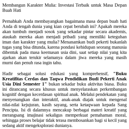
Membangun Karakter Mulia: Investasi Terbaik untuk Masa Depan
Buah Hati
Pernahkah Anda membayangkan bagaimana masa depan buah hati
Anda di tengah dunia yang kian cepat berubah ini? Apakah mereka
akan tumbuh menjadi sosok yang sekadar pintar secara akademis,
ataukah mereka akan menjadi pribadi yang memiliki keteguhan
iman dan karakter yang mulia? Menanamkan budi pekerti bukanlah
tugas yang bisa ditunda, karena pondasi kehidupan seorang manusia
dibentuk pada masa keemasan usia dini, saat setiap nilai yang kita
ajarkan akan terukir selamanya dalam jiwa mereka yang masih
murni dan penuh rasa ingin tahu.
Hadir sebagai solusi edukasi yang komprehensif,
"Buku
Kreatifitas Cerdas dan Taqwa Pendidikan Budi Pekerti Anak
Usia Dini Semester 1"
bukan sekadar buku aktivitas biasa. Buku
ini dirancang secara khusus untuk menyelaraskan perkembangan
kognitif dengan kecerdasan spiritual anak. Melalui pendekatan yang
menyenangkan dan interaktif, anak-anak diajak untuk mengenal
nilai-nilai kejujuran, kasih sayang, serta ketaqwaan kepada Sang
Pencipta. Isi di dalamnya mencakup berbagai materi kreatif yang
merangsang imajinasi sekaligus memperkuat pemahaman moral,
sehingga proses belajar tidak terasa membosankan bagi si kecil yang
sedang aktif mengeksplorasi dunianya.