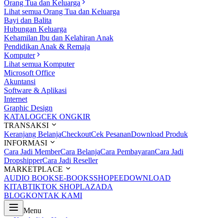
Orang Tua dan Keluarga
Lihat semua Orang Tua dan Keluarga
Bayi dan Balita
Hubungan Keluarga
Kehamilan Ibu dan Kelahiran Anak
Pendidikan Anak & Remaja
Komputer
Lihat semua Komputer
Microsoft Office
Akuntansi
Software & Aplikasi
Internet
Graphic Design
KATALOG
CEK ONGKIR
TRANSAKSI
Keranjang Belanja
Checkout
Cek Pesanan
Download Produk
INFORMASI
Cara Jadi Member
Cara Belanja
Cara Pembayaran
Cara Jadi
Dropshipper
Cara Jadi Reseller
MARKETPLACE
AUDIO BOOKS
E-BOOKS
SHOPEE
DOWNLOAD
KITAB
TIKTOK SHOP
LAZADA
BLOG
KONTAK KAMI
Menu