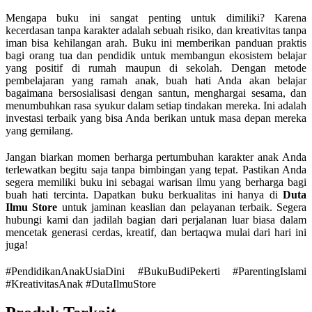
Mengapa buku ini sangat penting untuk dimiliki? Karena
kecerdasan tanpa karakter adalah sebuah risiko, dan kreativitas tanpa
iman bisa kehilangan arah. Buku ini memberikan panduan praktis
bagi orang tua dan pendidik untuk membangun ekosistem belajar
yang positif di rumah maupun di sekolah. Dengan metode
pembelajaran yang ramah anak, buah hati Anda akan belajar
bagaimana bersosialisasi dengan santun, menghargai sesama, dan
menumbuhkan rasa syukur dalam setiap tindakan mereka. Ini adalah
investasi terbaik yang bisa Anda berikan untuk masa depan mereka
yang gemilang.
Jangan biarkan momen berharga pertumbuhan karakter anak Anda
terlewatkan begitu saja tanpa bimbingan yang tepat. Pastikan Anda
segera memiliki buku ini sebagai warisan ilmu yang berharga bagi
buah hati tercinta. Dapatkan buku berkualitas ini hanya di
Duta
Ilmu Store
untuk jaminan keaslian dan pelayanan terbaik. Segera
hubungi kami dan jadilah bagian dari perjalanan luar biasa dalam
mencetak generasi cerdas, kreatif, dan bertaqwa mulai dari hari ini
juga!
#PendidikanAnakUsiaDini #BukuBudiPekerti #ParentingIslami
#KreativitasAnak #DutaIlmuStore