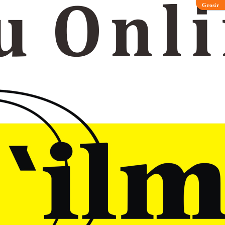
Grosir
Grosir
Grosir
Grosir
Grosir