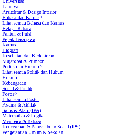
Universitas
Lainnya
Arsitektur & Design Interior
Bahasa dan Kamus
Lihat semua Bahasa dan Kamus
Belajar Bahasa
Pantun & Puisi
Pepak Basa jawa
Kamus
Biografi
Kesehatan dan Kedokteran
Mujarobat & Primbon
Politik dan Hukum
Lihat semua Politik dan Hukum
Hukum
Kebangsaan
Sosial & Politik
Poster
Lihat semua Poster
Agama & Akhlak
Sains & Alam (IPA)
Matematika & Logika
Membaca & Bahasa
Kenegaraan & Pengetahuan Sosial (IPS)
Pengetahuan Umum & Sekolah