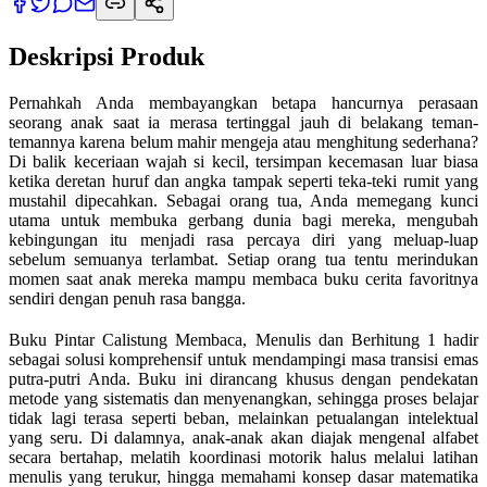
Deskripsi Produk
Pernahkah Anda membayangkan betapa hancurnya perasaan
seorang anak saat ia merasa tertinggal jauh di belakang teman-
temannya karena belum mahir mengeja atau menghitung sederhana?
Di balik keceriaan wajah si kecil, tersimpan kecemasan luar biasa
ketika deretan huruf dan angka tampak seperti teka-teki rumit yang
mustahil dipecahkan. Sebagai orang tua, Anda memegang kunci
utama untuk membuka gerbang dunia bagi mereka, mengubah
kebingungan itu menjadi rasa percaya diri yang meluap-luap
sebelum semuanya terlambat. Setiap orang tua tentu merindukan
momen saat anak mereka mampu membaca buku cerita favoritnya
sendiri dengan penuh rasa bangga.
Buku Pintar Calistung Membaca, Menulis dan Berhitung 1 hadir
sebagai solusi komprehensif untuk mendampingi masa transisi emas
putra-putri Anda. Buku ini dirancang khusus dengan pendekatan
metode yang sistematis dan menyenangkan, sehingga proses belajar
tidak lagi terasa seperti beban, melainkan petualangan intelektual
yang seru. Di dalamnya, anak-anak akan diajak mengenal alfabet
secara bertahap, melatih koordinasi motorik halus melalui latihan
menulis yang terukur, hingga memahami konsep dasar matematika