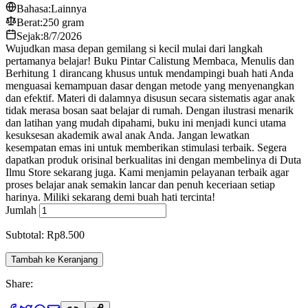
Bahasa:
Lainnya
Berat:
250 gram
Sejak:
8/7/2026
Wujudkan masa depan gemilang si kecil mulai dari langkah
pertamanya belajar! Buku Pintar Calistung Membaca, Menulis dan
Berhitung 1 dirancang khusus untuk mendampingi buah hati Anda
menguasai kemampuan dasar dengan metode yang menyenangkan
dan efektif. Materi di dalamnya disusun secara sistematis agar anak
tidak merasa bosan saat belajar di rumah. Dengan ilustrasi menarik
dan latihan yang mudah dipahami, buku ini menjadi kunci utama
kesuksesan akademik awal anak Anda. Jangan lewatkan
kesempatan emas ini untuk memberikan stimulasi terbaik. Segera
dapatkan produk orisinal berkualitas ini dengan membelinya di Duta
Ilmu Store sekarang juga. Kami menjamin pelayanan terbaik agar
proses belajar anak semakin lancar dan penuh keceriaan setiap
harinya. Miliki sekarang demi buah hati tercinta!
Jumlah
Subtotal: Rp8.500
Tambah ke Keranjang
Share: