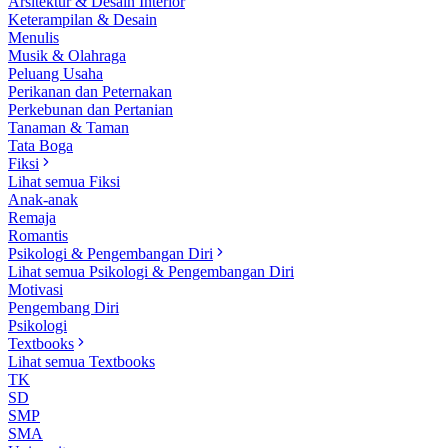
Arsitektur & Desain Interior
Keterampilan & Desain
Menulis
Musik & Olahraga
Peluang Usaha
Perikanan dan Peternakan
Perkebunan dan Pertanian
Tanaman & Taman
Tata Boga
Fiksi
Lihat semua Fiksi
Anak-anak
Remaja
Romantis
Psikologi & Pengembangan Diri
Lihat semua Psikologi & Pengembangan Diri
Motivasi
Pengembang Diri
Psikologi
Textbooks
Lihat semua Textbooks
TK
SD
SMP
SMA