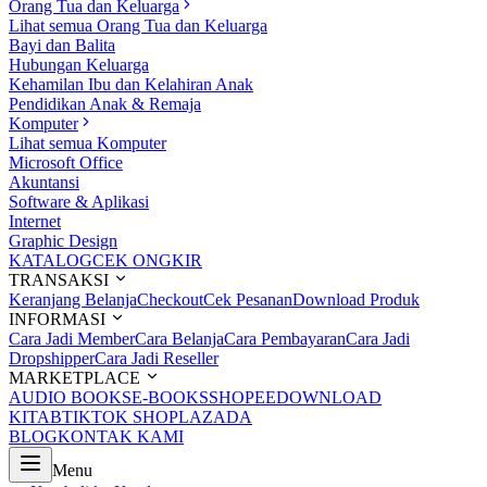
Orang Tua dan Keluarga
Lihat semua Orang Tua dan Keluarga
Bayi dan Balita
Hubungan Keluarga
Kehamilan Ibu dan Kelahiran Anak
Pendidikan Anak & Remaja
Komputer
Lihat semua Komputer
Microsoft Office
Akuntansi
Software & Aplikasi
Internet
Graphic Design
KATALOG
CEK ONGKIR
TRANSAKSI
Keranjang Belanja
Checkout
Cek Pesanan
Download Produk
INFORMASI
Cara Jadi Member
Cara Belanja
Cara Pembayaran
Cara Jadi
Dropshipper
Cara Jadi Reseller
MARKETPLACE
AUDIO BOOKS
E-BOOKS
SHOPEE
DOWNLOAD
KITAB
TIKTOK SHOP
LAZADA
BLOG
KONTAK KAMI
Menu