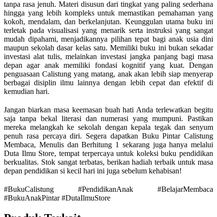
tanpa rasa jenuh. Materi disusun dari tingkat yang paling sederhana
hingga yang lebih kompleks untuk memastikan pemahaman yang
kokoh, mendalam, dan berkelanjutan. Keunggulan utama buku ini
terletak pada visualisasi yang menarik serta instruksi yang sangat
mudah dipahami, menjadikannya pilihan tepat bagi anak usia dini
maupun sekolah dasar kelas satu. Memiliki buku ini bukan sekadar
investasi alat tulis, melainkan investasi jangka panjang bagi masa
depan agar anak memiliki fondasi kognitif yang kuat. Dengan
penguasaan Calistung yang matang, anak akan lebih siap menyerap
berbagai disiplin ilmu lainnya dengan lebih cepat dan efektif di
kemudian hari.
Jangan biarkan masa keemasan buah hati Anda terlewatkan begitu
saja tanpa bekal literasi dan numerasi yang mumpuni. Pastikan
mereka melangkah ke sekolah dengan kepala tegak dan senyum
penuh rasa percaya diri. Segera dapatkan Buku Pintar Calistung
Membaca, Menulis dan Berhitung 1 sekarang juga hanya melalui
Duta Ilmu Store, tempat terpercaya untuk koleksi buku pendidikan
berkualitas. Stok sangat terbatas, berikan hadiah terbaik untuk masa
depan pendidikan si kecil hari ini juga sebelum kehabisan!
#BukuCalistung #PendidikanAnak #BelajarMembaca
#BukuAnakPintar #DutaIlmuStore