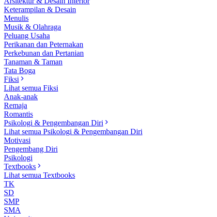
Arsitektur & Desain Interior
Keterampilan & Desain
Menulis
Musik & Olahraga
Peluang Usaha
Perikanan dan Peternakan
Perkebunan dan Pertanian
Tanaman & Taman
Tata Boga
Fiksi
Lihat semua Fiksi
Anak-anak
Remaja
Romantis
Psikologi & Pengembangan Diri
Lihat semua Psikologi & Pengembangan Diri
Motivasi
Pengembang Diri
Psikologi
Textbooks
Lihat semua Textbooks
TK
SD
SMP
SMA