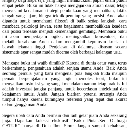
lengkap bagi siapa saja yang ingin menaklukkan papan enam puluh
empat petak. Buku ini tidak hanya mengajarkan aturan dasar, tetapi
menyelami kedalaman strategi pembukaan yang mematikan, taktik
tengah yang tajam, hingga teknik penutup yang presisi. Anda akan
dipandu untuk memahami filosofi di balik setiap langkah, cara
membaca psikologi lawan, serta bagaimana membalikkan keadaan
dari posisi terdesak menjadi kemenangan gemilang. Membaca buku
ini akan mempertajam logika, meningkatkan konsentrasi, dan
melatih kesabaran Anda dalam mengambil keputusan krusial di
bawah tekanan tinggi. Penjelasan di dalamnya disusun secara
sistematis agar sangat mudah dicerna oleh berbagai kalangan usia.
Mengapa buku ini wajib dimiliki? Karena di dunia catur yang terus
berkembang, pengetahuan adalah senjata utama Anda. Baik Anda
seorang pemula yang baru mengenal pola langkah kuda maupun
pemain berpengalaman yang ingin memoles teori, buku ini
menyajikan instruksi yang sangat mendalam namun tetap praktis. Ini
adalah investasi jangka panjang untuk kecerdasan intelektual dan
ketajaman intuisi Anda. Jangan biarkan potensi strategis Anda
tumpul hanya karena kurangnya referensi yang tepat dan akurat
dalam genggaman Anda.
Segera ubah cara Anda bermain dan raih gelar juara Anda sekarang
juga. Dapatkan koleksi eksklusif "Buku Pintar-Seri Olahraga
CATUR" hanya di Duta Ilmu Store. Jangan sampai kehabisan,