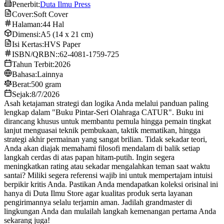
Penerbit:
Duta Ilmu Press
Cover:
Soft Cover
Halaman:
44 Hal
Dimensi:
A5 (14 x 21 cm)
Isi Kertas:
HVS Paper
ISBN/QRBN::
62-4081-1759-725
Tahun Terbit:
2026
Bahasa:
Lainnya
Berat:
500 gram
Sejak:
8/7/2026
Asah ketajaman strategi dan logika Anda melalui panduan paling
lengkap dalam "Buku Pintar-Seri Olahraga CATUR". Buku ini
dirancang khusus untuk membantu pemula hingga pemain tingkat
lanjut menguasai teknik pembukaan, taktik mematikan, hingga
strategi akhir permainan yang sangat brilian. Tidak sekadar teori,
Anda akan diajak memahami filosofi mendalam di balik setiap
langkah cerdas di atas papan hitam-putih. Ingin segera
meningkatkan rating atau sekadar mengalahkan teman saat waktu
santai? Miliki segera referensi wajib ini untuk mempertajam intuisi
berpikir kritis Anda. Pastikan Anda mendapatkan koleksi orisinal ini
hanya di Duta Ilmu Store agar kualitas produk serta layanan
pengirimannya selalu terjamin aman. Jadilah grandmaster di
lingkungan Anda dan mulailah langkah kemenangan pertama Anda
sekarang juga!