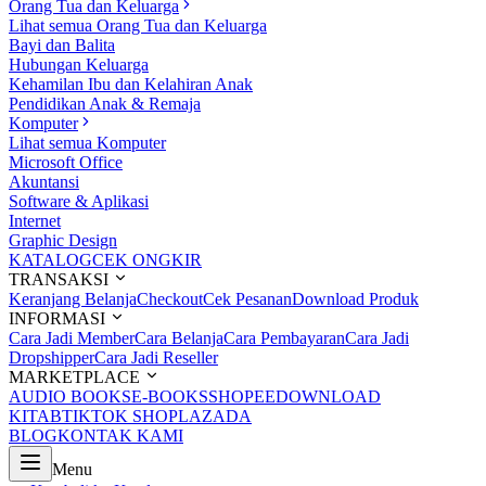
Orang Tua dan Keluarga
Lihat semua Orang Tua dan Keluarga
Bayi dan Balita
Hubungan Keluarga
Kehamilan Ibu dan Kelahiran Anak
Pendidikan Anak & Remaja
Komputer
Lihat semua Komputer
Microsoft Office
Akuntansi
Software & Aplikasi
Internet
Graphic Design
KATALOG
CEK ONGKIR
TRANSAKSI
Keranjang Belanja
Checkout
Cek Pesanan
Download Produk
INFORMASI
Cara Jadi Member
Cara Belanja
Cara Pembayaran
Cara Jadi
Dropshipper
Cara Jadi Reseller
MARKETPLACE
AUDIO BOOKS
E-BOOKS
SHOPEE
DOWNLOAD
KITAB
TIKTOK SHOP
LAZADA
BLOG
KONTAK KAMI
Menu