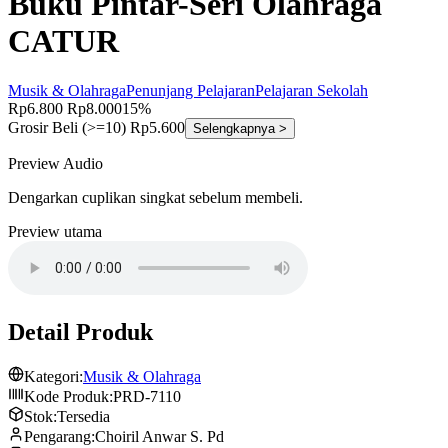
Buku Pintar-Seri Olahraga
CATUR
Musik & Olahraga
Penunjang Pelajaran
Pelajaran Sekolah
Rp6.800
Rp8.000
15%
Grosir
Beli (>=10) Rp5.600
Selengkapnya >
Preview Audio
Dengarkan cuplikan singkat sebelum membeli.
Preview utama
Detail Produk
Kategori:
Musik & Olahraga
Kode Produk:
PRD-7110
Stok:
Tersedia
Pengarang:
Choiril Anwar S. Pd