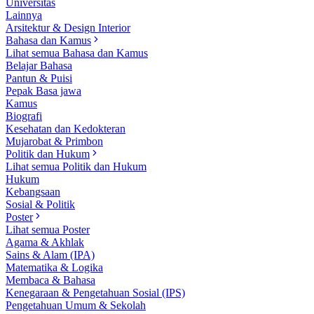
Universitas
Lainnya
Arsitektur & Design Interior
Bahasa dan Kamus
Lihat semua Bahasa dan Kamus
Belajar Bahasa
Pantun & Puisi
Pepak Basa jawa
Kamus
Biografi
Kesehatan dan Kedokteran
Mujarobat & Primbon
Politik dan Hukum
Lihat semua Politik dan Hukum
Hukum
Kebangsaan
Sosial & Politik
Poster
Lihat semua Poster
Agama & Akhlak
Sains & Alam (IPA)
Matematika & Logika
Membaca & Bahasa
Kenegaraan & Pengetahuan Sosial (IPS)
Pengetahuan Umum & Sekolah