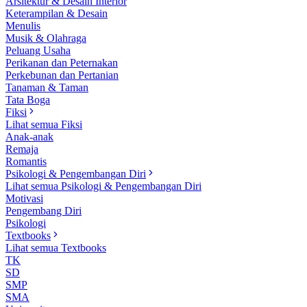
Arsitektur & Desain Interior
Keterampilan & Desain
Menulis
Musik & Olahraga
Peluang Usaha
Perikanan dan Peternakan
Perkebunan dan Pertanian
Tanaman & Taman
Tata Boga
Fiksi
Lihat semua Fiksi
Anak-anak
Remaja
Romantis
Psikologi & Pengembangan Diri
Lihat semua Psikologi & Pengembangan Diri
Motivasi
Pengembang Diri
Psikologi
Textbooks
Lihat semua Textbooks
TK
SD
SMP
SMA