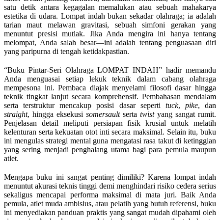
satu detik antara kegagalan memalukan atau sebuah mahakarya
estetika di udara. Lompat indah bukan sekadar olahraga; ia adalah
tarian maut melawan gravitasi, sebuah simfoni gerakan yang
menuntut presisi mutlak. Jika Anda mengira ini hanya tentang
melompat, Anda salah besar—ini adalah tentang penguasaan diri
yang paripurna di tengah ketidakpastian.
“Buku Pintar-Seri Olahraga LOMPAT INDAH” hadir memandu
Anda menguasai setiap lekuk teknik dalam cabang olahraga
mempesona ini. Pembaca diajak menyelami filosofi dasar hingga
teknik tingkat lanjut secara komprehensif. Pembahasan mendalam
serta terstruktur mencakup posisi dasar seperti
tuck
,
pike
, dan
straight
, hingga eksekusi
somersault
serta
twist
yang sangat rumit.
Penjelasan detail meliputi persiapan fisik krusial untuk melatih
kelenturan serta kekuatan otot inti secara maksimal. Selain itu, buku
ini mengulas strategi mental guna mengatasi rasa takut di ketinggian
yang sering menjadi penghalang utama bagi para pemula maupun
atlet.
Mengapa buku ini sangat penting dimiliki? Karena lompat indah
menuntut akurasi teknis tinggi demi menghindari risiko cedera serius
sekaligus mencapai performa maksimal di mata juri. Baik Anda
pemula, atlet muda ambisius, atau pelatih yang butuh referensi, buku
ini menyediakan panduan praktis yang sangat mudah dipahami oleh