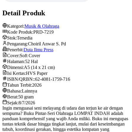
Detail Produk
Kategori:
Musik & Olahraga
Kode Produk:
PRD-7219
Stok:
Tersedia
Pengarang:
Choiril Anwar S. Pd
Penerbit:
Duta Ilmu Press
Cover:
Soft Cover
Halaman:
52 Hal
Dimensi:
A5 (14 x 21 cm)
Isi Kertas:
HVS Paper
ISBN/QRBN::
62-4081-1759-716
Tahun Terbit:
2026
Bahasa:
Lainnya
Berat:
50 gram
Sejak:
8/7/2026
Ingin menguasai seni melayang di udara dan terjun ke air dengan
sempurna? Buku Pintar-Seri Olahraga LOMPAT INDAH adalah
panduan komprehensif yang wajib Anda miliki. Buku ini mengupas
tuntas teknik dasar hingga tingkat lanjut, mulai dari keseimbangan
tubuh, koordinasi gerakan, hingga estetika lompatan yang