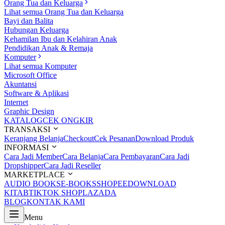
Orang Tua dan Keluarga
Lihat semua Orang Tua dan Keluarga
Bayi dan Balita
Hubungan Keluarga
Kehamilan Ibu dan Kelahiran Anak
Pendidikan Anak & Remaja
Komputer
Lihat semua Komputer
Microsoft Office
Akuntansi
Software & Aplikasi
Internet
Graphic Design
KATALOG
CEK ONGKIR
TRANSAKSI
Keranjang Belanja
Checkout
Cek Pesanan
Download Produk
INFORMASI
Cara Jadi Member
Cara Belanja
Cara Pembayaran
Cara Jadi
Dropshipper
Cara Jadi Reseller
MARKETPLACE
AUDIO BOOKS
E-BOOKS
SHOPEE
DOWNLOAD
KITAB
TIKTOK SHOP
LAZADA
BLOG
KONTAK KAMI
Menu