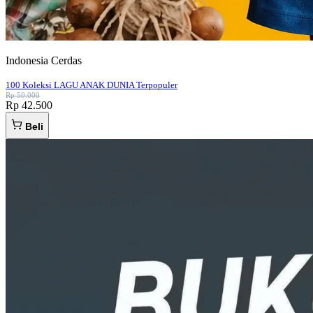
Indonesia Cerdas
100 Koleksi LAGU ANAK DUNIA Terpopuler
Rp 50.000
Rp 42.500
Beli