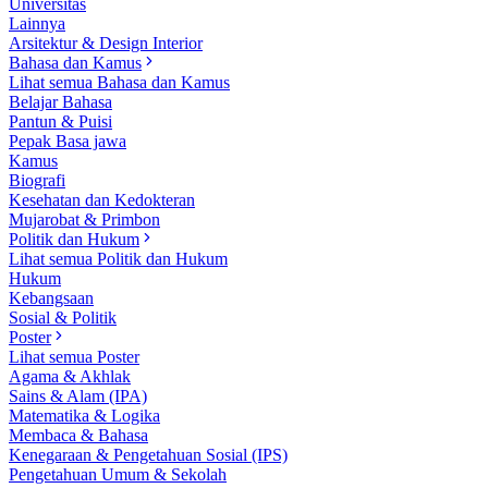
Universitas
Lainnya
Arsitektur & Design Interior
Bahasa dan Kamus
Lihat semua Bahasa dan Kamus
Belajar Bahasa
Pantun & Puisi
Pepak Basa jawa
Kamus
Biografi
Kesehatan dan Kedokteran
Mujarobat & Primbon
Politik dan Hukum
Lihat semua Politik dan Hukum
Hukum
Kebangsaan
Sosial & Politik
Poster
Lihat semua Poster
Agama & Akhlak
Sains & Alam (IPA)
Matematika & Logika
Membaca & Bahasa
Kenegaraan & Pengetahuan Sosial (IPS)
Pengetahuan Umum & Sekolah