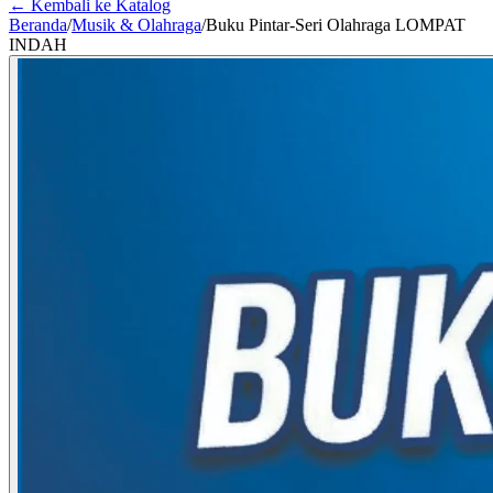
← Kembali ke Katalog
Beranda
/
Musik & Olahraga
/
Buku Pintar-Seri Olahraga LOMPAT
INDAH