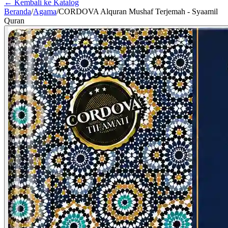
← Kembali ke Katalog
Beranda
/
Agama
/
CORDOVA Alquran Mushaf Terjemah - Syaamil
Quran