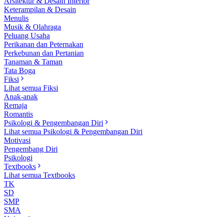
Arsitektur & Desain Interior
Keterampilan & Desain
Menulis
Musik & Olahraga
Peluang Usaha
Perikanan dan Peternakan
Perkebunan dan Pertanian
Tanaman & Taman
Tata Boga
Fiksi
Lihat semua Fiksi
Anak-anak
Remaja
Romantis
Psikologi & Pengembangan Diri
Lihat semua Psikologi & Pengembangan Diri
Motivasi
Pengembang Diri
Psikologi
Textbooks
Lihat semua Textbooks
TK
SD
SMP
SMA