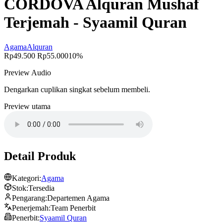
CORDOVA Alquran Mushaf
Terjemah - Syaamil Quran
Agama
Alquran
Rp49.500
Rp55.000
10%
Preview Audio
Dengarkan cuplikan singkat sebelum membeli.
Preview utama
Detail Produk
Kategori:
Agama
Stok:
Tersedia
Pengarang:
Departemen Agama
Penerjemah:
Team Penerbit
Penerbit:
Syaamil Quran