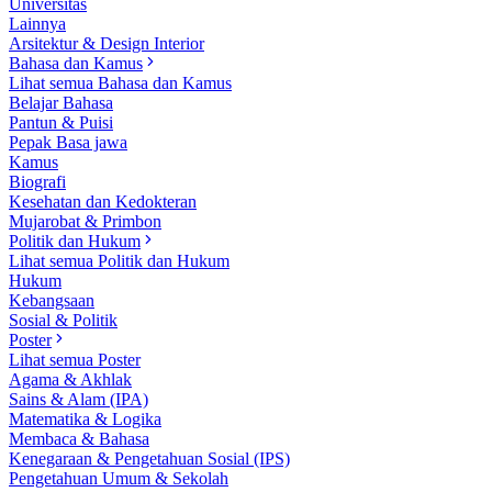
Universitas
Lainnya
Arsitektur & Design Interior
Bahasa dan Kamus
Lihat semua Bahasa dan Kamus
Belajar Bahasa
Pantun & Puisi
Pepak Basa jawa
Kamus
Biografi
Kesehatan dan Kedokteran
Mujarobat & Primbon
Politik dan Hukum
Lihat semua Politik dan Hukum
Hukum
Kebangsaan
Sosial & Politik
Poster
Lihat semua Poster
Agama & Akhlak
Sains & Alam (IPA)
Matematika & Logika
Membaca & Bahasa
Kenegaraan & Pengetahuan Sosial (IPS)
Pengetahuan Umum & Sekolah