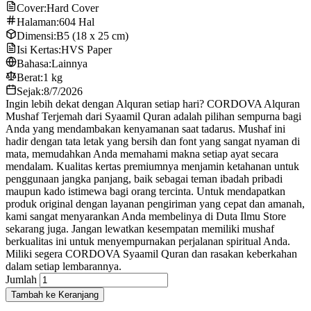
Cover:
Hard Cover
Halaman:
604 Hal
Dimensi:
B5 (18 x 25 cm)
Isi Kertas:
HVS Paper
Bahasa:
Lainnya
Berat:
1 kg
Sejak:
8/7/2026
Ingin lebih dekat dengan Alquran setiap hari? CORDOVA Alquran
Mushaf Terjemah dari Syaamil Quran adalah pilihan sempurna bagi
Anda yang mendambakan kenyamanan saat tadarus. Mushaf ini
hadir dengan tata letak yang bersih dan font yang sangat nyaman di
mata, memudahkan Anda memahami makna setiap ayat secara
mendalam. Kualitas kertas premiumnya menjamin ketahanan untuk
penggunaan jangka panjang, baik sebagai teman ibadah pribadi
maupun kado istimewa bagi orang tercinta. Untuk mendapatkan
produk original dengan layanan pengiriman yang cepat dan amanah,
kami sangat menyarankan Anda membelinya di Duta Ilmu Store
sekarang juga. Jangan lewatkan kesempatan memiliki mushaf
berkualitas ini untuk menyempurnakan perjalanan spiritual Anda.
Miliki segera CORDOVA Syaamil Quran dan rasakan keberkahan
dalam setiap lembarannya.
Jumlah
Tambah ke Keranjang