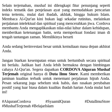
Selain terjemahan, mushaf ini dilengkapi fitur penunjang seperti
indeks tematik dan penjelasan ayat yang memudahkan pencarian
tema tertentu, mulai dari ibadah, akhlak, hingga hukum Islam.
Membaca Al-Qur'an kini bukan lagi sekadar rutinitas, melainkan
perjalanan intelektual dan spiritual yang mencerahkan jiwa. Cordova
membantu Anda mengaplikasikan nilai-nilai luhur dalam kehidupan,
memberikan ketenangan batin, serta memperkuat fondasi iman di
tengah tantangan zaman. Memilikinya berarti
Anda sedang berinvestasi besar untuk kemuliaan masa depan akhirat
Anda.
Jangan biarkan kesempatan emas untuk bertumbuh secara spiritual
ini berlalu. Jadikan hari Anda lebih bermakna dengan bimbingan
cahaya Al-Qur'an. Segera dapatkan
CORDOVA Alquran Mushaf
Terjemah
original hanya di
Duta Ilmu Store
. Kami memberikan
jaminan kualitas terbaik untuk menemani perjalanan hijrah Anda.
Pesan sekarang juga sebelum stok habis, dan rasakan perubahan
positif yang luar biasa dalam kualitas ibadah harian Anda mulai hari
ini!
#AlquranCordova #SyaamilQuran #DutaIlmuStore
#MushafTerjemah #BelajarIslam