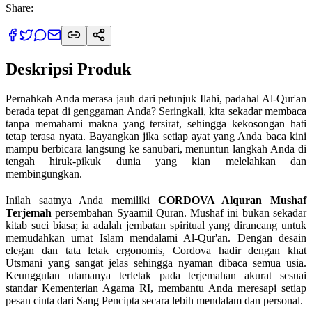
Share:
Deskripsi Produk
Pernahkah Anda merasa jauh dari petunjuk Ilahi, padahal Al-Qur'an
berada tepat di genggaman Anda? Seringkali, kita sekadar membaca
tanpa memahami makna yang tersirat, sehingga kekosongan hati
tetap terasa nyata. Bayangkan jika setiap ayat yang Anda baca kini
mampu berbicara langsung ke sanubari, menuntun langkah Anda di
tengah hiruk-pikuk dunia yang kian melelahkan dan
membingungkan.
Inilah saatnya Anda memiliki
CORDOVA Alquran Mushaf
Terjemah
persembahan Syaamil Quran. Mushaf ini bukan sekadar
kitab suci biasa; ia adalah jembatan spiritual yang dirancang untuk
memudahkan umat Islam mendalami Al-Qur'an. Dengan desain
elegan dan tata letak ergonomis, Cordova hadir dengan khat
Utsmani yang sangat jelas sehingga nyaman dibaca semua usia.
Keunggulan utamanya terletak pada terjemahan akurat sesuai
standar Kementerian Agama RI, membantu Anda meresapi setiap
pesan cinta dari Sang Pencipta secara lebih mendalam dan personal.