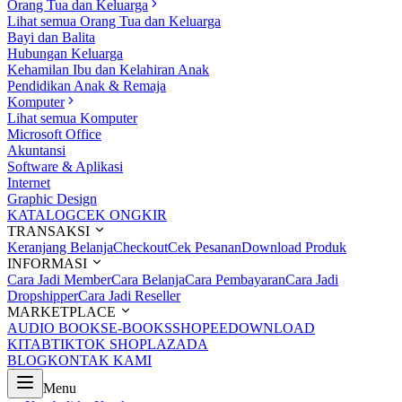
Orang Tua dan Keluarga
Lihat semua Orang Tua dan Keluarga
Bayi dan Balita
Hubungan Keluarga
Kehamilan Ibu dan Kelahiran Anak
Pendidikan Anak & Remaja
Komputer
Lihat semua Komputer
Microsoft Office
Akuntansi
Software & Aplikasi
Internet
Graphic Design
KATALOG
CEK ONGKIR
TRANSAKSI
Keranjang Belanja
Checkout
Cek Pesanan
Download Produk
INFORMASI
Cara Jadi Member
Cara Belanja
Cara Pembayaran
Cara Jadi
Dropshipper
Cara Jadi Reseller
MARKETPLACE
AUDIO BOOKS
E-BOOKS
SHOPEE
DOWNLOAD
KITAB
TIKTOK SHOP
LAZADA
BLOG
KONTAK KAMI
Menu