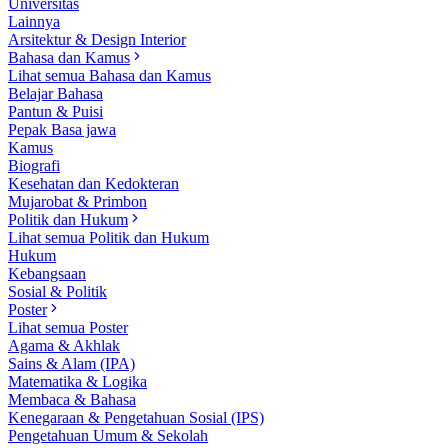
Universitas
Lainnya
Arsitektur & Design Interior
Bahasa dan Kamus
Lihat semua Bahasa dan Kamus
Belajar Bahasa
Pantun & Puisi
Pepak Basa jawa
Kamus
Biografi
Kesehatan dan Kedokteran
Mujarobat & Primbon
Politik dan Hukum
Lihat semua Politik dan Hukum
Hukum
Kebangsaan
Sosial & Politik
Poster
Lihat semua Poster
Agama & Akhlak
Sains & Alam (IPA)
Matematika & Logika
Membaca & Bahasa
Kenegaraan & Pengetahuan Sosial (IPS)
Pengetahuan Umum & Sekolah