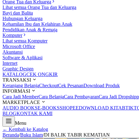
Orang Tua dan Keluarga
Lihat semua Orang Tua dan Keluarga
Bayi dan Balita
Hubungan Keluarga
Kehamilan Ibu dan Kelahiran Anak
Pendidikan Anak & Remaja
Komputer
Lihat semua Komputer
Microsoft Office
Akuntansi
Software & Aplikasi
Internet
Graphic Design
KATALOG
CEK ONGKIR
TRANSAKSI
Keranjang Belanja
Checkout
Cek Pesanan
Download Produk
INFORMASI
Cara Jadi Member
Cara Belanja
Cara Pembayaran
Cara Jadi Dropshipp
MARKETPLACE
AUDIO BOOKS
E-BOOKS
SHOPEE
DOWNLOAD KITAB
TIKT
BLOG
KONTAK KAMI
Menu
← Kembali ke Katalog
Beranda
/
Buku Islam
/
DI BALIK TABIR KEMATIAN