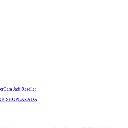
er
Cara Jadi Reseller
OK SHOP
LAZADA