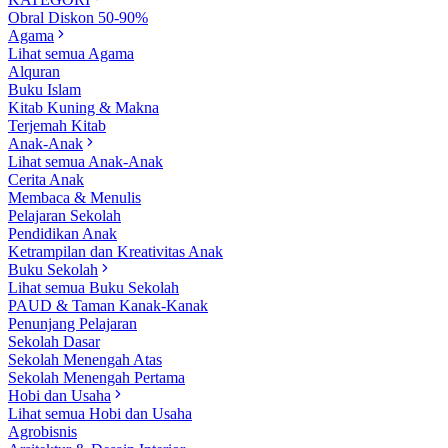
Obral Diskon 50-90%
Agama
Lihat semua Agama
Alquran
Buku Islam
Kitab Kuning & Makna
Terjemah Kitab
Anak-Anak
Lihat semua Anak-Anak
Cerita Anak
Membaca & Menulis
Pelajaran Sekolah
Pendidikan Anak
Ketrampilan dan Kreativitas Anak
Buku Sekolah
Lihat semua Buku Sekolah
PAUD & Taman Kanak-Kanak
Penunjang Pelajaran
Sekolah Dasar
Sekolah Menengah Atas
Sekolah Menengah Pertama
Hobi dan Usaha
Lihat semua Hobi dan Usaha
Agrobisnis