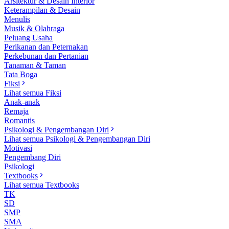
Arsitektur & Desain Interior
Keterampilan & Desain
Menulis
Musik & Olahraga
Peluang Usaha
Perikanan dan Peternakan
Perkebunan dan Pertanian
Tanaman & Taman
Tata Boga
Fiksi
Lihat semua Fiksi
Anak-anak
Remaja
Romantis
Psikologi & Pengembangan Diri
Lihat semua Psikologi & Pengembangan Diri
Motivasi
Pengembang Diri
Psikologi
Textbooks
Lihat semua Textbooks
TK
SD
SMP
SMA