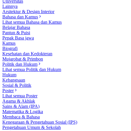
Universitas
Lainnya
Arsitektur & Design Interior
Bahasa dan Kamus
Lihat semua Bahasa dan Kamus
Belajar Bahasa
Pantun & Puisi
Pepak Basa jawa
Kamus
Biografi
Kesehatan dan Kedokteran
Mujarobat & Primbon
Politik dan Hukum
Lihat semua Politik dan Hukum
Hukum
Kebangsaan
Sosial & Politik
Poster
Lihat semua Poster
Agama & Akhlak
Sains & Alam (IPA)
Matematika & Logika
Membaca & Bahasa
Kenegaraan & Pengetahuan Sosial (IPS)
Pengetahuan Umum & Sekolah