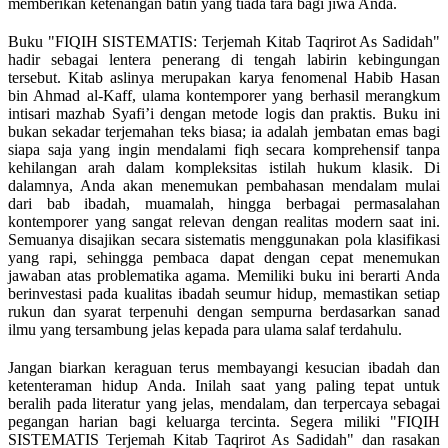
memberikan ketenangan batin yang tiada tara bagi jiwa Anda.
Buku "FIQIH SISTEMATIS: Terjemah Kitab Taqrirot As Sadidah"
hadir sebagai lentera penerang di tengah labirin kebingungan
tersebut. Kitab aslinya merupakan karya fenomenal Habib Hasan
bin Ahmad al-Kaff, ulama kontemporer yang berhasil merangkum
intisari mazhab Syafi’i dengan metode logis dan praktis. Buku ini
bukan sekadar terjemahan teks biasa; ia adalah jembatan emas bagi
siapa saja yang ingin mendalami fiqh secara komprehensif tanpa
kehilangan arah dalam kompleksitas istilah hukum klasik. Di
dalamnya, Anda akan menemukan pembahasan mendalam mulai
dari bab ibadah, muamalah, hingga berbagai permasalahan
kontemporer yang sangat relevan dengan realitas modern saat ini.
Semuanya disajikan secara sistematis menggunakan pola klasifikasi
yang rapi, sehingga pembaca dapat dengan cepat menemukan
jawaban atas problematika agama. Memiliki buku ini berarti Anda
berinvestasi pada kualitas ibadah seumur hidup, memastikan setiap
rukun dan syarat terpenuhi dengan sempurna berdasarkan sanad
ilmu yang tersambung jelas kepada para ulama salaf terdahulu.
Jangan biarkan keraguan terus membayangi kesucian ibadah dan
ketenteraman hidup Anda. Inilah saat yang paling tepat untuk
beralih pada literatur yang jelas, mendalam, dan terpercaya sebagai
pegangan harian bagi keluarga tercinta. Segera miliki "FIQIH
SISTEMATIS Terjemah Kitab Taqrirot As Sadidah" dan rasakan