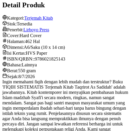
Detail Produk
Kategori:
Terjemah Kitab
Stok:
Tersedia
Penerbit:
Lirboyo Press
Cover:
Hard Cover
Halaman:
462 Hal
Dimensi:
A6/Saku (10 x 14 cm)
Isi Kertas:
HVS Paper
ISBN/QRBN::
9786021825143
Bahasa:
Lainnya
Berat:
550 gram
Sejak:
8/7/2026
Ingin memahami fiqih dengan lebih mudah dan terstruktur? Buku
'FIQIH SISTEMATIS Terjemah Kitab Taqrirot As Sadidah' adalah
jawabannya. Kitab kontemporer ini menyajikan pembahasan hukum
Islam madzhab Syafi'i secara modern, ringkas, namun sangat
mendalam. Sangat pas bagi santri maupun masyarakat umum yang
ingin memperdalam ibadah sehari-hari tanpa harus bingung dengan
istilah teknis yang rumit. Penjelasannya disusun secara sistematis
agar Anda bisa langsung mempraktikkan ilmunya dengan penuh
percaya diri. Jangan sampai lewatkan referensi berharga ini untuk
melengkapi koleksi perpustakaan religi Anda. Kami sangat