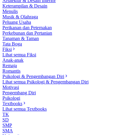
Arsitektur & Desain Interior
Keterampilan & Desain
Menulis
Musik & Olahraga
Peluang Usaha
Perikanan dan Peternakan
Perkebunan dan Pertanian
Tanaman & Taman
Tata Boga
Fiksi
Lihat semua Fiksi
Anak-anak
Remaja
Romantis
Psikologi & Pengembangan Diri
Lihat semua Psikologi & Pengembangan Diri
Motivasi
Pengembang Diri
Psikologi
Textbooks
Lihat semua Textbooks
TK
SD
SMP
SMA