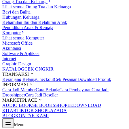
Orang Tua dan Keluarga
Lihat semua Orang Tua dan Keluarga
Bayi dan Balita
Hubungan Keluarga
Kehamilan Ibu dan Kelahiran Anak
Pendidikan Anak & Remaja
Komputer
Lihat semua Komputer
Microsoft Office
Akuntansi
Software & Aplikasi
Internet
Graphic Design
KATALOG
CEK ONGKIR
TRANSAKSI
Keranjang Belanja
Checkout
Cek Pesanan
Download Produk
INFORMASI
Cara Jadi Member
Cara Belanja
Cara Pembayaran
Cara Jadi
Dropshipper
Cara Jadi Reseller
MARKETPLACE
AUDIO BOOKS
E-BOOKS
SHOPEE
DOWNLOAD
KITAB
TIKTOK SHOP
LAZADA
BLOG
KONTAK KAMI
Menu