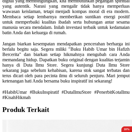
digital yang membingungkan, kita membutuhkan pegangan spiritual
yang autentik. Narasi yang mengalir tidak hanya memperluas
wawasan keislaman, tetapi menjadi kompas moral di era modern.
Membaca setiap lembarnya memberikan suntikan energi positif
untuk memperbaiki kualitas ibadah serta hubungan antar sesama
manusia secara mendalam. Inilah investasi terbaik untuk kedamaian
batin Anda dan keluarga di rumah.
Jangan biarkan kesempatan mendapatkan pencerahan berharga ini
berlalu begitu saja. Segera miliki "Buku Habib Umar bin Hafizh
Bercerita" dan biarkan setiap hikmahnya mengubah cara Anda
memandang hidup. Dapatkan buku original dengan kualitas terjamin
hanya di Duta Ilmu Store. Segera kunjungi Duta Ilmu Store
sekarang juga sebelum kehabisan, karena stok sangat terbatas dan
terus dicari oleh para pecinta ilmu di seluruh penjuru. Mari jemput
ketenangan hati Anda bersama buku inspiratif ini sekarang!
#HabibUmar #BukuInspiratif #DutaIlmuStore #PenerbitKotaIlmu
#KisahHikmah
Produk Terkait
15%
15%
15%
15%
10%