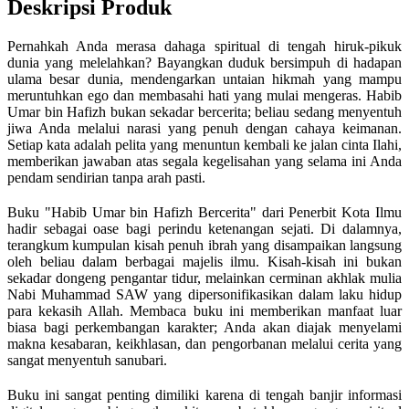
Deskripsi Produk
Pernahkah Anda merasa dahaga spiritual di tengah hiruk-pikuk
dunia yang melelahkan? Bayangkan duduk bersimpuh di hadapan
ulama besar dunia, mendengarkan untaian hikmah yang mampu
meruntuhkan ego dan membasahi hati yang mulai mengeras. Habib
Umar bin Hafizh bukan sekadar bercerita; beliau sedang menyentuh
jiwa Anda melalui narasi yang penuh dengan cahaya keimanan.
Setiap kata adalah pelita yang menuntun kembali ke jalan cinta Ilahi,
memberikan jawaban atas segala kegelisahan yang selama ini Anda
pendam sendirian tanpa arah pasti.
Buku "Habib Umar bin Hafizh Bercerita" dari Penerbit Kota Ilmu
hadir sebagai oase bagi perindu ketenangan sejati. Di dalamnya,
terangkum kumpulan kisah penuh ibrah yang disampaikan langsung
oleh beliau dalam berbagai majelis ilmu. Kisah-kisah ini bukan
sekadar dongeng pengantar tidur, melainkan cerminan akhlak mulia
Nabi Muhammad SAW yang dipersonifikasikan dalam laku hidup
para kekasih Allah. Membaca buku ini memberikan manfaat luar
biasa bagi perkembangan karakter; Anda akan diajak menyelami
makna kesabaran, keikhlasan, dan pengorbanan melalui cerita yang
sangat menyentuh sanubari.
Buku ini sangat penting dimiliki karena di tengah banjir informasi