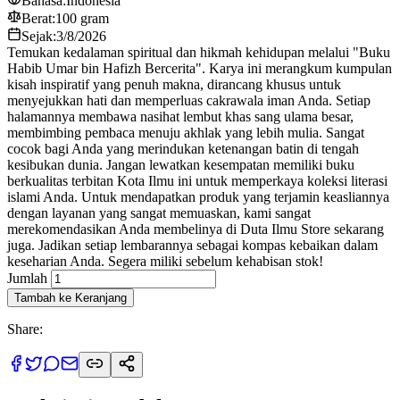
Bahasa:
Indonesia
Berat:
100 gram
Sejak:
3/8/2026
Temukan kedalaman spiritual dan hikmah kehidupan melalui "Buku
Habib Umar bin Hafizh Bercerita". Karya ini merangkum kumpulan
kisah inspiratif yang penuh makna, dirancang khusus untuk
menyejukkan hati dan memperluas cakrawala iman Anda. Setiap
halamannya membawa nasihat lembut khas sang ulama besar,
membimbing pembaca menuju akhlak yang lebih mulia. Sangat
cocok bagi Anda yang merindukan ketenangan batin di tengah
kesibukan dunia. Jangan lewatkan kesempatan memiliki buku
berkualitas terbitan Kota Ilmu ini untuk memperkaya koleksi literasi
islami Anda. Untuk mendapatkan produk yang terjamin keasliannya
dengan layanan yang sangat memuaskan, kami sangat
merekomendasikan Anda membelinya di Duta Ilmu Store sekarang
juga. Jadikan setiap lembarannya sebagai kompas kebaikan dalam
keseharian Anda. Segera miliki sebelum kehabisan stok!
Jumlah
Tambah ke Keranjang
Share: