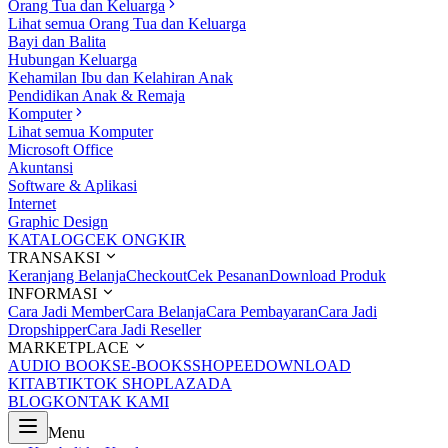
Orang Tua dan Keluarga
Lihat semua Orang Tua dan Keluarga
Bayi dan Balita
Hubungan Keluarga
Kehamilan Ibu dan Kelahiran Anak
Pendidikan Anak & Remaja
Komputer
Lihat semua Komputer
Microsoft Office
Akuntansi
Software & Aplikasi
Internet
Graphic Design
KATALOG
CEK ONGKIR
TRANSAKSI
Keranjang Belanja
Checkout
Cek Pesanan
Download Produk
INFORMASI
Cara Jadi Member
Cara Belanja
Cara Pembayaran
Cara Jadi
Dropshipper
Cara Jadi Reseller
MARKETPLACE
AUDIO BOOKS
E-BOOKS
SHOPEE
DOWNLOAD
KITAB
TIKTOK SHOP
LAZADA
BLOG
KONTAK KAMI
Menu