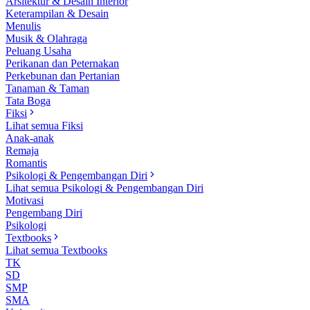
Arsitektur & Desain Interior
Keterampilan & Desain
Menulis
Musik & Olahraga
Peluang Usaha
Perikanan dan Peternakan
Perkebunan dan Pertanian
Tanaman & Taman
Tata Boga
Fiksi
Lihat semua Fiksi
Anak-anak
Remaja
Romantis
Psikologi & Pengembangan Diri
Lihat semua Psikologi & Pengembangan Diri
Motivasi
Pengembang Diri
Psikologi
Textbooks
Lihat semua Textbooks
TK
SD
SMP
SMA