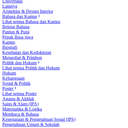
Universitas
Lainnya
Arsitektur & Design Interior
Bahasa dan Kamus
Lihat semua Bahasa dan Kamus
Belajar Bahasa
Pantun & Puisi
Pepak Basa jawa
Kamus
Biografi
Kesehatan dan Kedokteran
Mujarobat & Primbon
Politik dan Hukum
Lihat semua Politik dan Hukum
Hukum
Kebangsaan
Sosial & Politik
Poster
Lihat semua Poster
Agama & Akhlak
Sains & Alam (IPA)
Matematika & Logika
Membaca & Bahasa
Kenegaraan & Pengetahuan Sosial (IPS)
Pengetahuan Umum & Sekolah