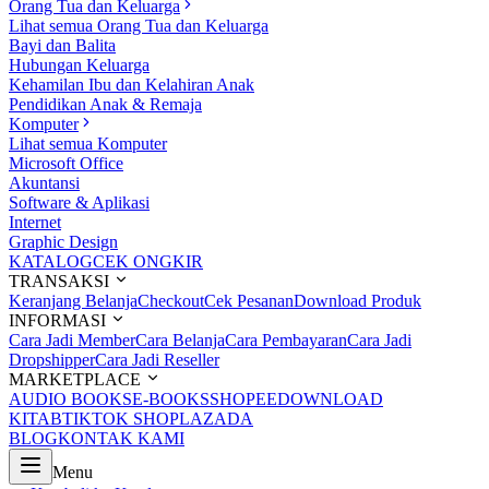
Orang Tua dan Keluarga
Lihat semua Orang Tua dan Keluarga
Bayi dan Balita
Hubungan Keluarga
Kehamilan Ibu dan Kelahiran Anak
Pendidikan Anak & Remaja
Komputer
Lihat semua Komputer
Microsoft Office
Akuntansi
Software & Aplikasi
Internet
Graphic Design
KATALOG
CEK ONGKIR
TRANSAKSI
Keranjang Belanja
Checkout
Cek Pesanan
Download Produk
INFORMASI
Cara Jadi Member
Cara Belanja
Cara Pembayaran
Cara Jadi
Dropshipper
Cara Jadi Reseller
MARKETPLACE
AUDIO BOOKS
E-BOOKS
SHOPEE
DOWNLOAD
KITAB
TIKTOK SHOP
LAZADA
BLOG
KONTAK KAMI
Menu