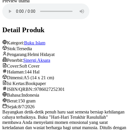
Preview utama
Detail Produk
Kategori:
Buku Islam
Stok:
Tersedia
Pengarang:
Helmi Hidayat
Penerbit:
Sinergi Aksara
Cover:
Soft Cover
Halaman:
144 Hal
Dimensi:
A5 (14 x 21 cm)
Isi Kertas:
Bookpaper
ISBN/QRBN::
9786027252301
Bahasa:
Indonesia
Berat:
150 gram
Sejak:
8/7/2026
Bayangkan detik-detik penuh haru saat semesta bersiap kehilangan
cahaya terbaiknya. Buku "Hari-Hari Terakhir Rasulullah"
membawa Anda menyelami momen emosional yang sarat
keteladanan dan wasiat berharga bagi umat manusia. Ditulis dengan