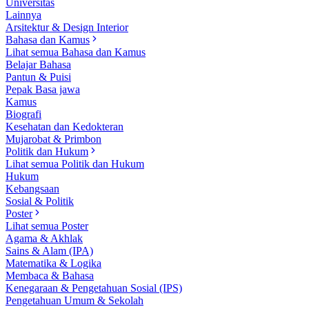
Universitas
Lainnya
Arsitektur & Design Interior
Bahasa dan Kamus
Lihat semua Bahasa dan Kamus
Belajar Bahasa
Pantun & Puisi
Pepak Basa jawa
Kamus
Biografi
Kesehatan dan Kedokteran
Mujarobat & Primbon
Politik dan Hukum
Lihat semua Politik dan Hukum
Hukum
Kebangsaan
Sosial & Politik
Poster
Lihat semua Poster
Agama & Akhlak
Sains & Alam (IPA)
Matematika & Logika
Membaca & Bahasa
Kenegaraan & Pengetahuan Sosial (IPS)
Pengetahuan Umum & Sekolah