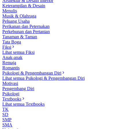
Arsitektur & Desain Interior
Keterampilan & Desain
Menulis
Musik & Olahraga
Peluang Usaha
Perikanan dan Peternakan
Perkebunan dan Pertanian
Tanaman & Taman
Tata Boga
Fiksi
Lihat semua Fiksi
Anak-anak
Remaja
Romantis
Psikologi & Pengembangan Diri
Lihat semua Psikologi & Pengembangan Diri
Motivasi
Pengembang Diri
Psikologi
Textbooks
Lihat semua Textbooks
TK
SD
SMP
SMA