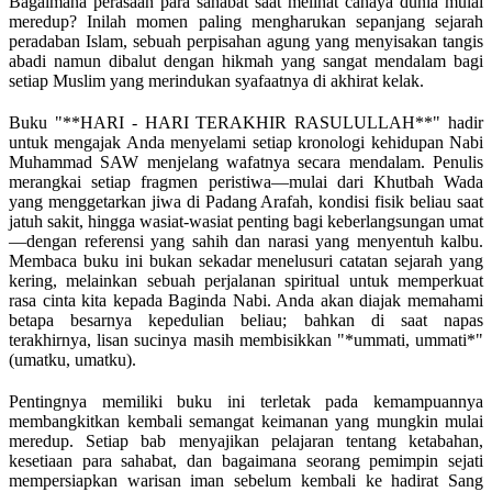
Bagaimana perasaan para sahabat saat melihat cahaya dunia mulai
meredup? Inilah momen paling mengharukan sepanjang sejarah
peradaban Islam, sebuah perpisahan agung yang menyisakan tangis
abadi namun dibalut dengan hikmah yang sangat mendalam bagi
setiap Muslim yang merindukan syafaatnya di akhirat kelak.
Buku "**HARI - HARI TERAKHIR RASULULLAH**" hadir
untuk mengajak Anda menyelami setiap kronologi kehidupan Nabi
Muhammad SAW menjelang wafatnya secara mendalam. Penulis
merangkai setiap fragmen peristiwa—mulai dari Khutbah Wada
yang menggetarkan jiwa di Padang Arafah, kondisi fisik beliau saat
jatuh sakit, hingga wasiat-wasiat penting bagi keberlangsungan umat
—dengan referensi yang sahih dan narasi yang menyentuh kalbu.
Membaca buku ini bukan sekadar menelusuri catatan sejarah yang
kering, melainkan sebuah perjalanan spiritual untuk memperkuat
rasa cinta kita kepada Baginda Nabi. Anda akan diajak memahami
betapa besarnya kepedulian beliau; bahkan di saat napas
terakhirnya, lisan sucinya masih membisikkan "*ummati, ummati*"
(umatku, umatku).
Pentingnya memiliki buku ini terletak pada kemampuannya
membangkitkan kembali semangat keimanan yang mungkin mulai
meredup. Setiap bab menyajikan pelajaran tentang ketabahan,
kesetiaan para sahabat, dan bagaimana seorang pemimpin sejati
mempersiapkan warisan iman sebelum kembali ke hadirat Sang