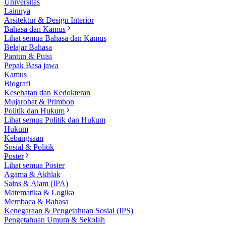
Universitas
Lainnya
Arsitektur & Design Interior
Bahasa dan Kamus
Lihat semua Bahasa dan Kamus
Belajar Bahasa
Pantun & Puisi
Pepak Basa jawa
Kamus
Biografi
Kesehatan dan Kedokteran
Mujarobat & Primbon
Politik dan Hukum
Lihat semua Politik dan Hukum
Hukum
Kebangsaan
Sosial & Politik
Poster
Lihat semua Poster
Agama & Akhlak
Sains & Alam (IPA)
Matematika & Logika
Membaca & Bahasa
Kenegaraan & Pengetahuan Sosial (IPS)
Pengetahuan Umum & Sekolah