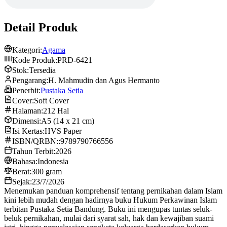
Detail Produk
Kategori:
Agama
Kode Produk:
PRD-6421
Stok:
Tersedia
Pengarang:
H. Mahmudin dan Agus Hermanto
Penerbit:
Pustaka Setia
Cover:
Soft Cover
Halaman:
212 Hal
Dimensi:
A5 (14 x 21 cm)
Isi Kertas:
HVS Paper
ISBN/QRBN::
9789790766556
Tahun Terbit:
2026
Bahasa:
Indonesia
Berat:
300 gram
Sejak:
23/7/2026
Menemukan panduan komprehensif tentang pernikahan dalam Islam
kini lebih mudah dengan hadirnya buku Hukum Perkawinan Islam
terbitan Pustaka Setia Bandung. Buku ini mengupas tuntas seluk-
beluk pernikahan, mulai dari syarat sah, hak dan kewajiban suami