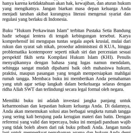
hanya karena ketidaktahuan akan hak, kewajiban, dan aturan hukum
yang mengikatnya. Jangan biarkan masa depan keluarga Anda
menjadi taruhan akibat kurangnya literasi mengenai syariat dan
regulasi yang berlaku di Indonesia.
Buku "Hukum Perkawinan Islam" terbitan Pustaka Setia Bandung
hadir sebagai lentera di tengah kebingungan tersebut. Karya
komprehensif ini mengupas tuntas segala aspek krusial, mulai dari
rukun dan syarat sah nikah, prosedur administrasi di KUA, hingga
problematika kontemporer seperti nikah siri dan perceraian sesuai
perspektif fikih serta Kompilasi Hukum Islam (KHI). Penulis
menyajikannya dengan bahasa yang lugas namun mendalam,
sehingga sangat mudah dipahami baik oleh mahasiswa hukum,
praktisi, maupun pasangan yang tengah mempersiapkan mahligai
rumah tangga. Membaca buku ini memberikan Anda pemahaman
yang utuh agar setiap langkah dalam berkeluarga selaras dengan
ridha Allah SWT dan terlindungi secara legal formal oleh negara.
Memiliki buku ini adalah investasi jangka panjang untuk
keharmonisan dan kepastian hukum keluarga Anda. Di dalamnya,
Anda akan menemukan solusi atas berbagai sengketa rumah tangga
yang sering kali berujung pada kerugian materi dan batin. Dengan
referensi yang valid dan tepercaya, buku ini menjadi panduan wajib
yang tidak boleh absen dari rak buku pribadi Anda. Jangan tunda
lagi untuk memperkuat pemahaman agama dan hukum Anda demi