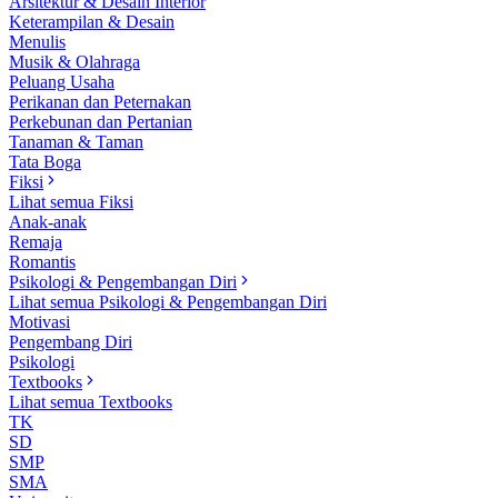
Arsitektur & Desain Interior
Keterampilan & Desain
Menulis
Musik & Olahraga
Peluang Usaha
Perikanan dan Peternakan
Perkebunan dan Pertanian
Tanaman & Taman
Tata Boga
Fiksi
Lihat semua Fiksi
Anak-anak
Remaja
Romantis
Psikologi & Pengembangan Diri
Lihat semua Psikologi & Pengembangan Diri
Motivasi
Pengembang Diri
Psikologi
Textbooks
Lihat semua Textbooks
TK
SD
SMP
SMA