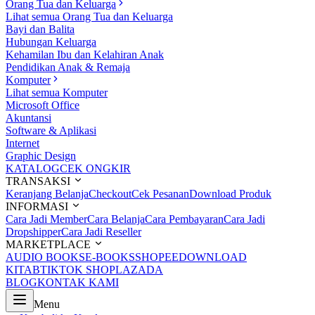
Orang Tua dan Keluarga
Lihat semua Orang Tua dan Keluarga
Bayi dan Balita
Hubungan Keluarga
Kehamilan Ibu dan Kelahiran Anak
Pendidikan Anak & Remaja
Komputer
Lihat semua Komputer
Microsoft Office
Akuntansi
Software & Aplikasi
Internet
Graphic Design
KATALOG
CEK ONGKIR
TRANSAKSI
Keranjang Belanja
Checkout
Cek Pesanan
Download Produk
INFORMASI
Cara Jadi Member
Cara Belanja
Cara Pembayaran
Cara Jadi
Dropshipper
Cara Jadi Reseller
MARKETPLACE
AUDIO BOOKS
E-BOOKS
SHOPEE
DOWNLOAD
KITAB
TIKTOK SHOP
LAZADA
BLOG
KONTAK KAMI
Menu