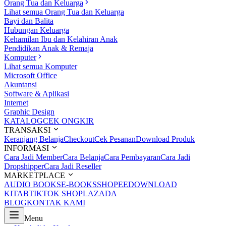
Orang Tua dan Keluarga
Lihat semua Orang Tua dan Keluarga
Bayi dan Balita
Hubungan Keluarga
Kehamilan Ibu dan Kelahiran Anak
Pendidikan Anak & Remaja
Komputer
Lihat semua Komputer
Microsoft Office
Akuntansi
Software & Aplikasi
Internet
Graphic Design
KATALOG
CEK ONGKIR
TRANSAKSI
Keranjang Belanja
Checkout
Cek Pesanan
Download Produk
INFORMASI
Cara Jadi Member
Cara Belanja
Cara Pembayaran
Cara Jadi
Dropshipper
Cara Jadi Reseller
MARKETPLACE
AUDIO BOOKS
E-BOOKS
SHOPEE
DOWNLOAD
KITAB
TIKTOK SHOP
LAZADA
BLOG
KONTAK KAMI
Menu