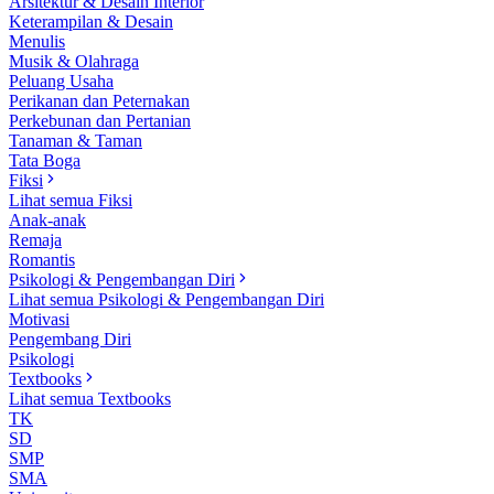
Arsitektur & Desain Interior
Keterampilan & Desain
Menulis
Musik & Olahraga
Peluang Usaha
Perikanan dan Peternakan
Perkebunan dan Pertanian
Tanaman & Taman
Tata Boga
Fiksi
Lihat semua Fiksi
Anak-anak
Remaja
Romantis
Psikologi & Pengembangan Diri
Lihat semua Psikologi & Pengembangan Diri
Motivasi
Pengembang Diri
Psikologi
Textbooks
Lihat semua Textbooks
TK
SD
SMP
SMA