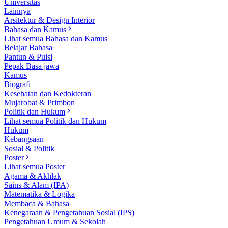
Universitas
Lainnya
Arsitektur & Design Interior
Bahasa dan Kamus
Lihat semua Bahasa dan Kamus
Belajar Bahasa
Pantun & Puisi
Pepak Basa jawa
Kamus
Biografi
Kesehatan dan Kedokteran
Mujarobat & Primbon
Politik dan Hukum
Lihat semua Politik dan Hukum
Hukum
Kebangsaan
Sosial & Politik
Poster
Lihat semua Poster
Agama & Akhlak
Sains & Alam (IPA)
Matematika & Logika
Membaca & Bahasa
Kenegaraan & Pengetahuan Sosial (IPS)
Pengetahuan Umum & Sekolah