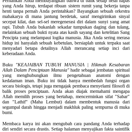
Pernahkah Anda membayangkan bahwa di balik setiap helai napas
yang Anda hirup, terdapat ribuan sistem rumit yang bekerja tanpa
henti tanpa pernah Anda perintahkan? Bayangkan sebuah orkestra
mahakarya di mana jantung berdetak, saraf mengirimkan sinyal
secepat kilat, dan sel-sel meregenerasi diri dalam sunyi yang amat
rapi. Tubuh Anda bukanlah sekadar tumpukan daging dan tulang,
melainkan sebuah bukti nyata atas kasih sayang dan ketelitian Sang
Pencipta yang melampaui logika manusia. Jika Anda sering merasa
hidup ini hanyalah sebuah kebetulan, bersiaplah untuk terpaku saat
menyadari betapa detailnya Allah merancang setiap inci dari
keberadaan Anda.
Buku
"KEAJAIBAN TUBUH MANUSIA | Hikmah Kesabaran
Allah Dalam Penciptaan Manusia"
hadir sebagai jembatan spiritual
yang menghubungkan ilmu pengetahuan anatomi dengan
kedalaman iman. Buku ini tidak hanya membedah fungsi organ
secara biologis, tetapi juga mengajak pembaca menyelami filosofi di
balik proses penciptaan. Anda akan diajak memahami mengapa
Allah memilih proses yang bertahap, mencerminkan sifat "Sabar"
dan "Lathif" (Maha Lembut) dalam membentuk manusia dari
segumpal darah hingga menjadi makhluk paling sempurna di muka
bumi.
Membaca karya ini akan mengubah cara pandang Anda terhadap
diri sendiri secara drastis. Setiap halaman menyajikan fakta saintifik