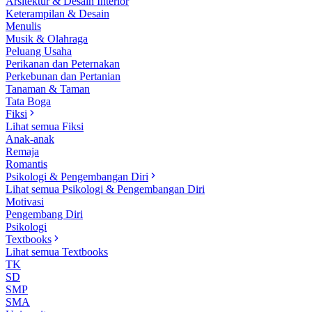
Arsitektur & Desain Interior
Keterampilan & Desain
Menulis
Musik & Olahraga
Peluang Usaha
Perikanan dan Peternakan
Perkebunan dan Pertanian
Tanaman & Taman
Tata Boga
Fiksi
Lihat semua Fiksi
Anak-anak
Remaja
Romantis
Psikologi & Pengembangan Diri
Lihat semua Psikologi & Pengembangan Diri
Motivasi
Pengembang Diri
Psikologi
Textbooks
Lihat semua Textbooks
TK
SD
SMP
SMA