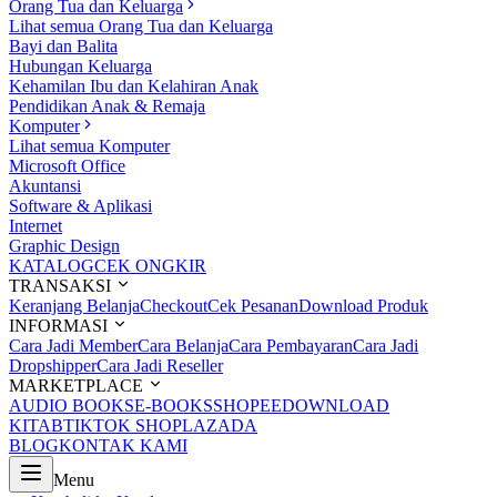
Orang Tua dan Keluarga
Lihat semua Orang Tua dan Keluarga
Bayi dan Balita
Hubungan Keluarga
Kehamilan Ibu dan Kelahiran Anak
Pendidikan Anak & Remaja
Komputer
Lihat semua Komputer
Microsoft Office
Akuntansi
Software & Aplikasi
Internet
Graphic Design
KATALOG
CEK ONGKIR
TRANSAKSI
Keranjang Belanja
Checkout
Cek Pesanan
Download Produk
INFORMASI
Cara Jadi Member
Cara Belanja
Cara Pembayaran
Cara Jadi
Dropshipper
Cara Jadi Reseller
MARKETPLACE
AUDIO BOOKS
E-BOOKS
SHOPEE
DOWNLOAD
KITAB
TIKTOK SHOP
LAZADA
BLOG
KONTAK KAMI
Menu