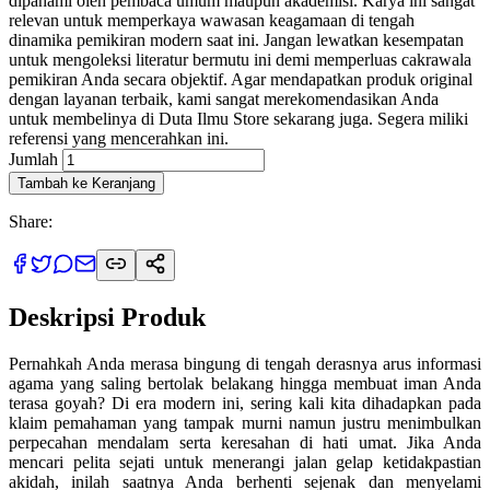
dipahami oleh pembaca umum maupun akademisi. Karya ini sangat
relevan untuk memperkaya wawasan keagamaan di tengah
dinamika pemikiran modern saat ini. Jangan lewatkan kesempatan
untuk mengoleksi literatur bermutu ini demi memperluas cakrawala
pemikiran Anda secara objektif. Agar mendapatkan produk original
dengan layanan terbaik, kami sangat merekomendasikan Anda
untuk membelinya di Duta Ilmu Store sekarang juga. Segera miliki
referensi yang mencerahkan ini.
Jumlah
Tambah ke Keranjang
Share:
Deskripsi Produk
Pernahkah Anda merasa bingung di tengah derasnya arus informasi
agama yang saling bertolak belakang hingga membuat iman Anda
terasa goyah? Di era modern ini, sering kali kita dihadapkan pada
klaim pemahaman yang tampak murni namun justru menimbulkan
perpecahan mendalam serta keresahan di hati umat. Jika Anda
mencari pelita sejati untuk menerangi jalan gelap ketidakpastian
akidah, inilah saatnya Anda berhenti sejenak dan menyelami