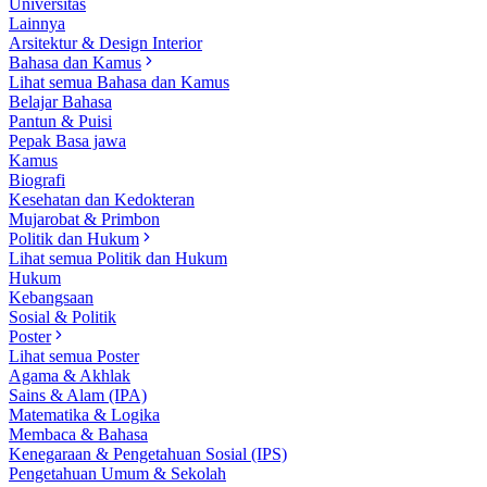
Universitas
Lainnya
Arsitektur & Design Interior
Bahasa dan Kamus
Lihat semua Bahasa dan Kamus
Belajar Bahasa
Pantun & Puisi
Pepak Basa jawa
Kamus
Biografi
Kesehatan dan Kedokteran
Mujarobat & Primbon
Politik dan Hukum
Lihat semua Politik dan Hukum
Hukum
Kebangsaan
Sosial & Politik
Poster
Lihat semua Poster
Agama & Akhlak
Sains & Alam (IPA)
Matematika & Logika
Membaca & Bahasa
Kenegaraan & Pengetahuan Sosial (IPS)
Pengetahuan Umum & Sekolah