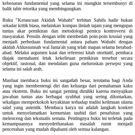
kebenaran fundamental yang selama ini mungkin tersembunyi di
balik tabir retorika yang membingungkan.
Buku "Kerancuan Akidah Wahabi" terbitan Sahifa hadir bukan
sekadar kritik biasa, melainkan kompas ilmiah tajam yang mengupas
tuntas akar pemikiran dan metodologi pemicu kontroversi di
masyarakat. Penulis dengan teliti membedah poin-poin krusial yang
menjadi perbedaan fundamental antara paham Wahabi dengan
akidah Ahlussunnah wal Jama'ah yang telah mapan selama berabad-
abad. Melalui argumen kuat dan referensi kitab otoritatif, pembaca
diajak memahami letak kekeliruan pemikiran tersebut secara
objektif, rasional, dan mendalam guna meluruskan persepsi yang
selama ini salah arah.
Manfaat membaca buku ini sangatlah besar, terutama bagi Anda
yang ingin membentengi diri dan keluarga dari pemahaman kaku
atau ekstrem. Buku ini sangat penting dimiliki karena menyajikan
jawaban tuntas atas berbagai syubhat yang sering dilontarkan,
sekaligus memperkokoh keyakinan terhadap tradisi keilmuan ulama
salaf yang autentik. Membaca karya ini adalah langkah konkret
untuk menyelamatkan kemurnian tauhid dari penafsiran yang
melenceng dan tekstualis semata. Pentingnya buku ini terletak pada
kemampuannya menyederhanakan masalah rumit menjadi
pencerahan yang mudah dipahami oleh semua kalangan.