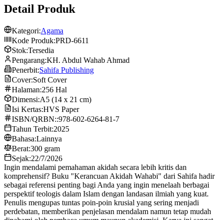
Detail Produk
Kategori:
Agama
Kode Produk:
PRD-6611
Stok:
Tersedia
Pengarang:
KH. Abdul Wahab Ahmad
Penerbit:
Sahifa Publishing
Cover:
Soft Cover
Halaman:
256 Hal
Dimensi:
A5 (14 x 21 cm)
Isi Kertas:
HVS Paper
ISBN/QRBN::
978-602-6264-81-7
Tahun Terbit:
2025
Bahasa:
Lainnya
Berat:
300 gram
Sejak:
22/7/2026
Ingin mendalami pemahaman akidah secara lebih kritis dan
komprehensif? Buku "Kerancuan Akidah Wahabi" dari Sahifa hadir
sebagai referensi penting bagi Anda yang ingin menelaah berbagai
perspektif teologis dalam Islam dengan landasan ilmiah yang kuat.
Penulis mengupas tuntas poin-poin krusial yang sering menjadi
perdebatan, memberikan penjelasan mendalam namun tetap mudah