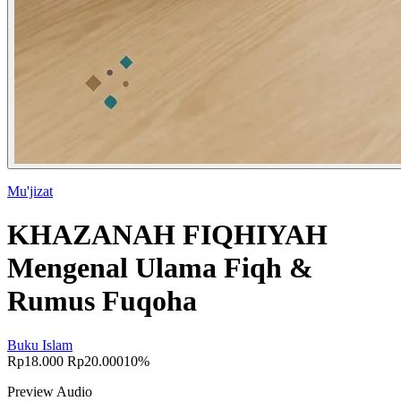
Mu'jizat
KHAZANAH FIQHIYAH
Mengenal Ulama Fiqh &
Rumus Fuqoha
Buku Islam
Rp18.000
Rp20.000
10%
Preview Audio