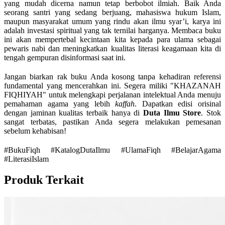
yang mudah dicerna namun tetap berbobot ilmiah. Baik Anda
seorang santri yang sedang berjuang, mahasiswa hukum Islam,
maupun masyarakat umum yang rindu akan ilmu syar’i, karya ini
adalah investasi spiritual yang tak ternilai harganya. Membaca buku
ini akan mempertebal kecintaan kita kepada para ulama sebagai
pewaris nabi dan meningkatkan kualitas literasi keagamaan kita di
tengah gempuran disinformasi saat ini.
Jangan biarkan rak buku Anda kosong tanpa kehadiran referensi
fundamental yang mencerahkan ini. Segera miliki "KHAZANAH
FIQHIYAH" untuk melengkapi perjalanan intelektual Anda menuju
pemahaman agama yang lebih
kaffah
. Dapatkan edisi orisinal
dengan jaminan kualitas terbaik hanya di
Duta Ilmu Store
. Stok
sangat terbatas, pastikan Anda segera melakukan pemesanan
sebelum kehabisan!
#BukuFiqh #KatalogDutaIlmu #UlamaFiqh #BelajarAgama
#LiterasiIslam
Produk Terkait