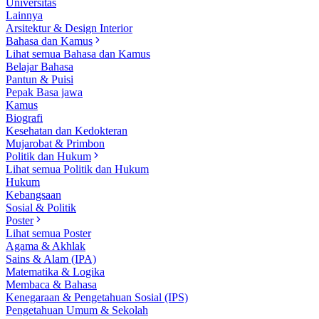
Universitas
Lainnya
Arsitektur & Design Interior
Bahasa dan Kamus
Lihat semua Bahasa dan Kamus
Belajar Bahasa
Pantun & Puisi
Pepak Basa jawa
Kamus
Biografi
Kesehatan dan Kedokteran
Mujarobat & Primbon
Politik dan Hukum
Lihat semua Politik dan Hukum
Hukum
Kebangsaan
Sosial & Politik
Poster
Lihat semua Poster
Agama & Akhlak
Sains & Alam (IPA)
Matematika & Logika
Membaca & Bahasa
Kenegaraan & Pengetahuan Sosial (IPS)
Pengetahuan Umum & Sekolah