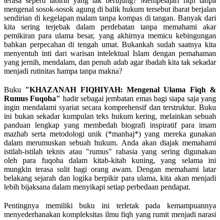
terasa seperti labirin yang tak berujung? Mempelajari fiqh tanpa
mengenal sosok-sosok agung di balik hukum tersebut ibarat berjalan
sendirian di kegelapan malam tanpa kompas di tangan. Banyak dari
kita sering terjebak dalam perdebatan tanpa memahami akar
pemikiran para ulama besar, yang akhirnya memicu kebingungan
bahkan perpecahan di tengah umat. Bukankah sudah saatnya kita
menyentuh inti dari warisan intelektual Islam dengan pemahaman
yang jernih, mendalam, dan penuh adab agar ibadah kita tak sekadar
menjadi rutinitas hampa tanpa makna?
Buku
"KHAZANAH FIQHIYAH: Mengenal Ulama Fiqh &
Rumus Fuqoha"
hadir sebagai jembatan emas bagi siapa saja yang
ingin mendalami syariat secara komprehensif dan terstruktur. Buku
ini bukan sekadar kumpulan teks hukum kering, melainkan sebuah
panduan lengkap yang membedah biografi inspiratif para imam
mazhab serta metodologi unik (*manhaj*) yang mereka gunakan
dalam merumuskan sebuah hukum. Anda akan diajak memahami
istilah-istilah teknis atau "rumus" rahasia yang sering digunakan
oleh para fuqoha dalam kitab-kitab kuning, yang selama ini
mungkin terasa sulit bagi orang awam. Dengan memahami latar
belakang sejarah dan logika berpikir para ulama, kita akan menjadi
lebih bijaksana dalam menyikapi setiap perbedaan pendapat.
Pentingnya memiliki buku ini terletak pada kemampuannya
menyederhanakan kompleksitas ilmu fiqh yang rumit menjadi narasi