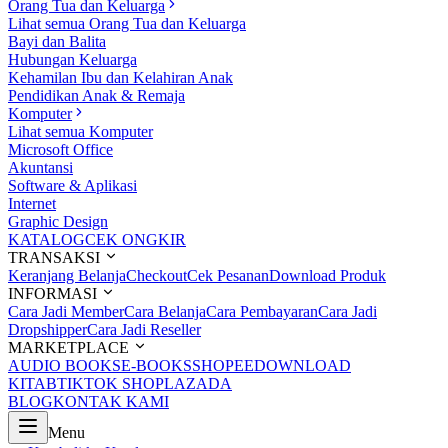
Orang Tua dan Keluarga
Lihat semua Orang Tua dan Keluarga
Bayi dan Balita
Hubungan Keluarga
Kehamilan Ibu dan Kelahiran Anak
Pendidikan Anak & Remaja
Komputer
Lihat semua Komputer
Microsoft Office
Akuntansi
Software & Aplikasi
Internet
Graphic Design
KATALOG
CEK ONGKIR
TRANSAKSI
Keranjang Belanja
Checkout
Cek Pesanan
Download Produk
INFORMASI
Cara Jadi Member
Cara Belanja
Cara Pembayaran
Cara Jadi
Dropshipper
Cara Jadi Reseller
MARKETPLACE
AUDIO BOOKS
E-BOOKS
SHOPEE
DOWNLOAD
KITAB
TIKTOK SHOP
LAZADA
BLOG
KONTAK KAMI
Menu