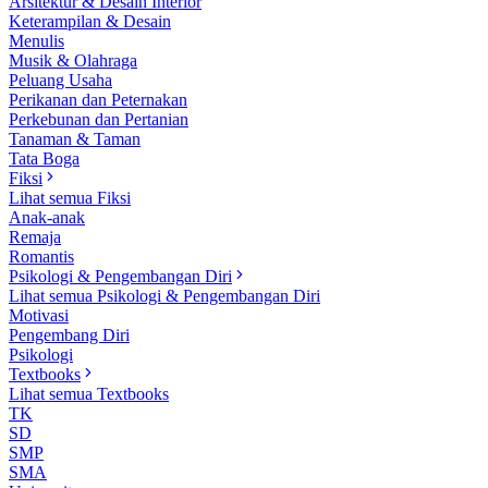
Arsitektur & Desain Interior
Keterampilan & Desain
Menulis
Musik & Olahraga
Peluang Usaha
Perikanan dan Peternakan
Perkebunan dan Pertanian
Tanaman & Taman
Tata Boga
Fiksi
Lihat semua Fiksi
Anak-anak
Remaja
Romantis
Psikologi & Pengembangan Diri
Lihat semua Psikologi & Pengembangan Diri
Motivasi
Pengembang Diri
Psikologi
Textbooks
Lihat semua Textbooks
TK
SD
SMP
SMA