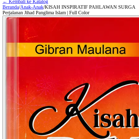
← Kembali ke Katalog
Beranda
/
Anak-Anak
/
KISAH INSPIRATIF PAHLAWAN SURGA
Perjalanan Jihad Panglima Islam | Full Color