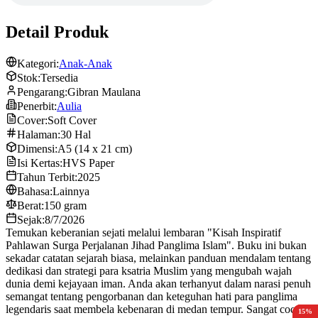
Detail Produk
Kategori:
Anak-Anak
Stok:
Tersedia
Pengarang:
Gibran Maulana
Penerbit:
Aulia
Cover:
Soft Cover
Halaman:
30 Hal
Dimensi:
A5 (14 x 21 cm)
Isi Kertas:
HVS Paper
Tahun Terbit:
2025
Bahasa:
Lainnya
Berat:
150 gram
Sejak:
8/7/2026
Temukan keberanian sejati melalui lembaran "Kisah Inspiratif
Pahlawan Surga Perjalanan Jihad Panglima Islam". Buku ini bukan
sekadar catatan sejarah biasa, melainkan panduan mendalam tentang
dedikasi dan strategi para ksatria Muslim yang mengubah wajah
dunia demi kejayaan iman. Anda akan terhanyut dalam narasi penuh
semangat tentang pengorbanan dan keteguhan hati para panglima
legendaris saat membela kebenaran di medan tempur. Sangat cocok
15%
15%
15%
10%
15%