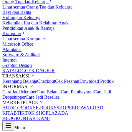
Orang Tua dan Keluarga
Lihat semua Orang Tua dan Keluarga
Bayi dan Balita
Hubungan Keluarga
Kehamilan Ibu dan Kelahiran Anak
Pendidikan Anak & Remaja
Komputer
Lihat semua Komputer
Microsoft Office
Akuntansi
Software & Aplikasi
Internet
Graphic Design
KATALOG
CEK ONGKIR
TRANSAKSI
Keranjang Belanja
Checkout
Cek Pesanan
Download Produk
INFORMASI
Cara Jadi Member
Cara Belanja
Cara Pembayaran
Cara Jadi
Dropshipper
Cara Jadi Reseller
MARKETPLACE
AUDIO BOOKS
E-BOOKS
SHOPEE
DOWNLOAD
KITAB
TIKTOK SHOP
LAZADA
BLOG
KONTAK KAMI
Menu