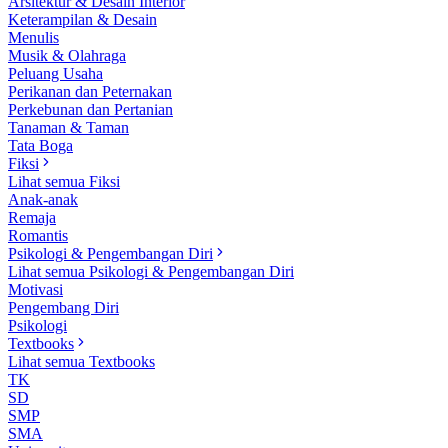
Arsitektur & Desain Interior
Keterampilan & Desain
Menulis
Musik & Olahraga
Peluang Usaha
Perikanan dan Peternakan
Perkebunan dan Pertanian
Tanaman & Taman
Tata Boga
Fiksi
Lihat semua Fiksi
Anak-anak
Remaja
Romantis
Psikologi & Pengembangan Diri
Lihat semua Psikologi & Pengembangan Diri
Motivasi
Pengembang Diri
Psikologi
Textbooks
Lihat semua Textbooks
TK
SD
SMP
SMA