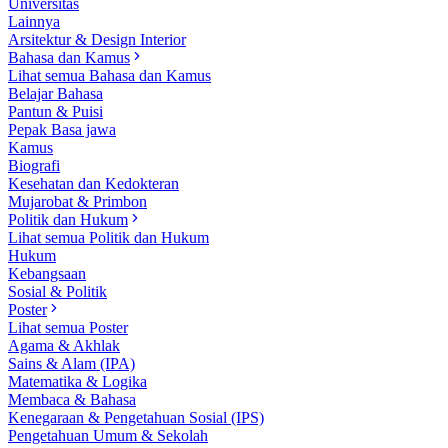
Universitas
Lainnya
Arsitektur & Design Interior
Bahasa dan Kamus
Lihat semua Bahasa dan Kamus
Belajar Bahasa
Pantun & Puisi
Pepak Basa jawa
Kamus
Biografi
Kesehatan dan Kedokteran
Mujarobat & Primbon
Politik dan Hukum
Lihat semua Politik dan Hukum
Hukum
Kebangsaan
Sosial & Politik
Poster
Lihat semua Poster
Agama & Akhlak
Sains & Alam (IPA)
Matematika & Logika
Membaca & Bahasa
Kenegaraan & Pengetahuan Sosial (IPS)
Pengetahuan Umum & Sekolah