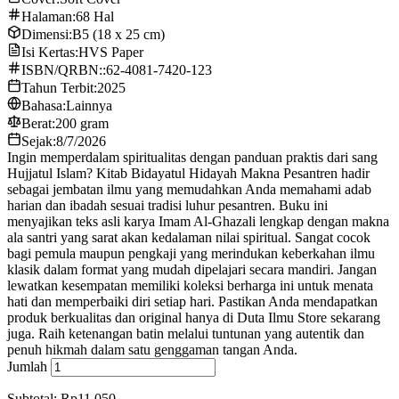
Halaman:
68 Hal
Dimensi:
B5 (18 x 25 cm)
Isi Kertas:
HVS Paper
ISBN/QRBN::
62-4081-7420-123
Tahun Terbit:
2025
Bahasa:
Lainnya
Berat:
200 gram
Sejak:
8/7/2026
Ingin memperdalam spiritualitas dengan panduan praktis dari sang
Hujjatul Islam? Kitab Bidayatul Hidayah Makna Pesantren hadir
sebagai jembatan ilmu yang memudahkan Anda memahami adab
harian dan ibadah sesuai tradisi luhur pesantren. Buku ini
menyajikan teks asli karya Imam Al-Ghazali lengkap dengan makna
ala santri yang sarat akan kedalaman nilai spiritual. Sangat cocok
bagi pemula maupun pengkaji yang merindukan keberkahan ilmu
klasik dalam format yang mudah dipelajari secara mandiri. Jangan
lewatkan kesempatan memiliki koleksi berharga ini untuk menata
hati dan memperbaiki diri setiap hari. Pastikan Anda mendapatkan
produk berkualitas dan original hanya di Duta Ilmu Store sekarang
juga. Raih ketenangan batin melalui tuntunan yang autentik dan
penuh hikmah dalam satu genggaman tangan Anda.
Jumlah
Subtotal: Rp11.050