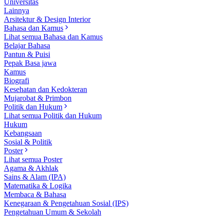
Universitas
Lainnya
Arsitektur & Design Interior
Bahasa dan Kamus
Lihat semua Bahasa dan Kamus
Belajar Bahasa
Pantun & Puisi
Pepak Basa jawa
Kamus
Biografi
Kesehatan dan Kedokteran
Mujarobat & Primbon
Politik dan Hukum
Lihat semua Politik dan Hukum
Hukum
Kebangsaan
Sosial & Politik
Poster
Lihat semua Poster
Agama & Akhlak
Sains & Alam (IPA)
Matematika & Logika
Membaca & Bahasa
Kenegaraan & Pengetahuan Sosial (IPS)
Pengetahuan Umum & Sekolah