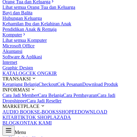
Orang Tua dan Keluarga
Lihat semua Orang Tua dan Keluarga
Bayi dan Balita
Hubungan Keluarga
Kehamilan Ibu dan Kelahiran Anak
Pendidikan Anak & Remaja
Komputer
Lihat semua Komputer
Microsoft Office
Akuntansi
Software & Aplikasi
Internet
Graphic Design
KATALOG
CEK ONGKIR
TRANSAKSI
Keranjang Belanja
Checkout
Cek Pesanan
Download Produk
INFORMASI
Cara Jadi Member
Cara Belanja
Cara Pembayaran
Cara Jadi
Dropshipper
Cara Jadi Reseller
MARKETPLACE
AUDIO BOOKS
E-BOOKS
SHOPEE
DOWNLOAD
KITAB
TIKTOK SHOP
LAZADA
BLOG
KONTAK KAMI
Menu