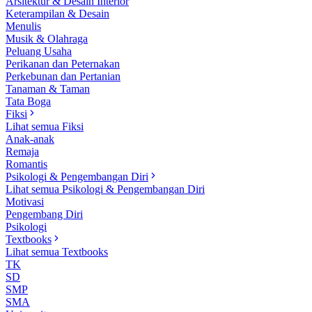
Arsitektur & Desain Interior
Keterampilan & Desain
Menulis
Musik & Olahraga
Peluang Usaha
Perikanan dan Peternakan
Perkebunan dan Pertanian
Tanaman & Taman
Tata Boga
Fiksi
Lihat semua Fiksi
Anak-anak
Remaja
Romantis
Psikologi & Pengembangan Diri
Lihat semua Psikologi & Pengembangan Diri
Motivasi
Pengembang Diri
Psikologi
Textbooks
Lihat semua Textbooks
TK
SD
SMP
SMA