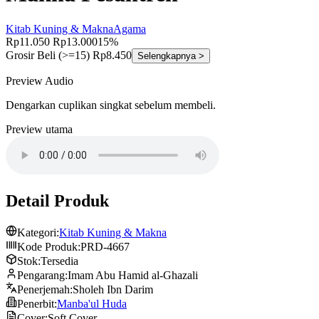
Kitab Kuning & Makna
Agama
Rp11.050
Rp13.000
15%
Grosir
Beli (>=15) Rp8.450
Selengkapnya >
Preview Audio
Dengarkan cuplikan singkat sebelum membeli.
Preview utama
Detail Produk
Kategori:
Kitab Kuning & Makna
Kode Produk:
PRD-4667
Stok:
Tersedia
Pengarang:
Imam Abu Hamid al-Ghazali
Penerjemah:
Sholeh Ibn Darim
Penerbit:
Manba'ul Huda
Cover:
Soft Cover