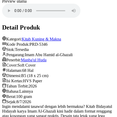
Preview utama
Detail Produk
Kategori:
Kitab Kuning & Makna
Kode Produk:
PRD-5346
Stok:
Tersedia
Pengarang:
Imam Abu Hamid al-Ghazali
Penerbit:
Manba'ul Huda
Cover:
Soft Cover
Halaman:
68 Hal
Dimensi:
B5 (18 x 25 cm)
Isi Kertas:
HVS Paper
Tahun Terbit:
2026
Bahasa:
Lainnya
Berat:
100 gram
Sejak:
8/7/2026
Ingin mendalami tasawuf dengan lebih bermakna? Kitab Bidayatul
Hidayah karya Imam Al-Ghazali kini hadir dalam format renggang
atau kosongan yang sangat praktis. Desain tata letak yang lega