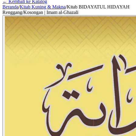
← Kembali ke Katalog
Beranda
/
Kitab Kuning & Makna
/
Kitab BIDAYATUL HIDAYAH
Renggang/Kosongan | Imam al-Ghazali