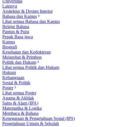
Universitas
Lainnya
Arsitektur & Design Interior
Bahasa dan Kamus
Lihat semua Bahasa dan Kamus
Belajar Bahasa
Pantun & Puisi
Pepak Basa jawa
Kamus
Biografi
Kesehatan dan Kedokteran
Mujarobat & Primbon
Politik dan Hukum
Lihat semua Politik dan Hukum
Hukum
Kebangsaan
Sosial & Politik
Poster
Lihat semua Poster
Agama & Akhlak
Sains & Alam (IPA)
Matematika & Logika
Membaca & Bahasa
Kenegaraan & Pengetahuan Sosial (IPS)
Pengetahuan Umum & Sekolah