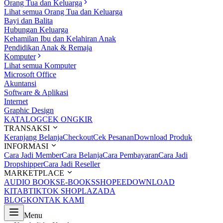
Orang Tua dan Keluarga
Lihat semua Orang Tua dan Keluarga
Bayi dan Balita
Hubungan Keluarga
Kehamilan Ibu dan Kelahiran Anak
Pendidikan Anak & Remaja
Komputer
Lihat semua Komputer
Microsoft Office
Akuntansi
Software & Aplikasi
Internet
Graphic Design
KATALOG
CEK ONGKIR
TRANSAKSI
Keranjang Belanja
Checkout
Cek Pesanan
Download Produk
INFORMASI
Cara Jadi Member
Cara Belanja
Cara Pembayaran
Cara Jadi
Dropshipper
Cara Jadi Reseller
MARKETPLACE
AUDIO BOOKS
E-BOOKS
SHOPEE
DOWNLOAD
KITAB
TIKTOK SHOP
LAZADA
BLOG
KONTAK KAMI
Menu