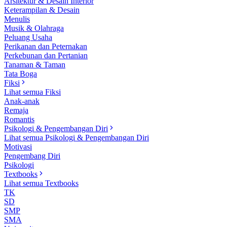
Arsitektur & Desain Interior
Keterampilan & Desain
Menulis
Musik & Olahraga
Peluang Usaha
Perikanan dan Peternakan
Perkebunan dan Pertanian
Tanaman & Taman
Tata Boga
Fiksi
Lihat semua Fiksi
Anak-anak
Remaja
Romantis
Psikologi & Pengembangan Diri
Lihat semua Psikologi & Pengembangan Diri
Motivasi
Pengembang Diri
Psikologi
Textbooks
Lihat semua Textbooks
TK
SD
SMP
SMA