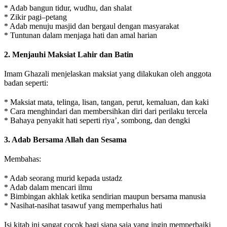
* Adab bangun tidur, wudhu, dan shalat
* Zikir pagi–petang
* Adab menuju masjid dan bergaul dengan masyarakat
* Tuntunan dalam menjaga hati dan amal harian
2. Menjauhi Maksiat Lahir dan Batin
Imam Ghazali menjelaskan maksiat yang dilakukan oleh anggota
badan seperti:
* Maksiat mata, telinga, lisan, tangan, perut, kemaluan, dan kaki
* Cara menghindari dan membersihkan diri dari perilaku tercela
* Bahaya penyakit hati seperti riya’, sombong, dan dengki
3. Adab Bersama Allah dan Sesama
Membahas:
* Adab seorang murid kepada ustadz
* Adab dalam mencari ilmu
* Bimbingan akhlak ketika sendirian maupun bersama manusia
* Nasihat-nasihat tasawuf yang memperhalus hati
Isi kitab ini sangat cocok bagi siapa saja yang ingin memperbaiki