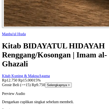
Manba'ul Huda
Kitab BIDAYATUL HIDAYAH
Renggang/Kosongan | Imam al-
Ghazali
Kitab Kuning & Makna
Agama
Rp12.750
Rp15.000
15%
Grosir
Beli (>=15) Rp9.750
Selengkapnya >
Preview Audio
Dengarkan cuplikan singkat sebelum membeli.