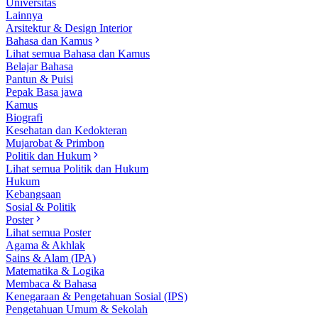
Universitas
Lainnya
Arsitektur & Design Interior
Bahasa dan Kamus
Lihat semua Bahasa dan Kamus
Belajar Bahasa
Pantun & Puisi
Pepak Basa jawa
Kamus
Biografi
Kesehatan dan Kedokteran
Mujarobat & Primbon
Politik dan Hukum
Lihat semua Politik dan Hukum
Hukum
Kebangsaan
Sosial & Politik
Poster
Lihat semua Poster
Agama & Akhlak
Sains & Alam (IPA)
Matematika & Logika
Membaca & Bahasa
Kenegaraan & Pengetahuan Sosial (IPS)
Pengetahuan Umum & Sekolah