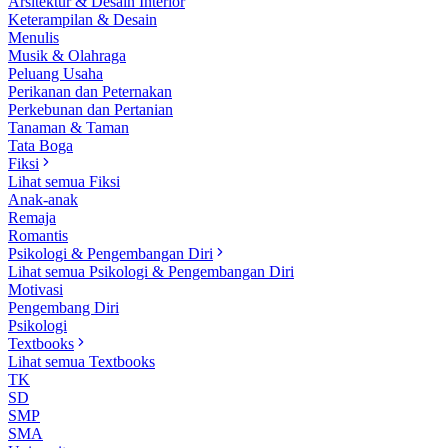
Arsitektur & Desain Interior
Keterampilan & Desain
Menulis
Musik & Olahraga
Peluang Usaha
Perikanan dan Peternakan
Perkebunan dan Pertanian
Tanaman & Taman
Tata Boga
Fiksi
Lihat semua Fiksi
Anak-anak
Remaja
Romantis
Psikologi & Pengembangan Diri
Lihat semua Psikologi & Pengembangan Diri
Motivasi
Pengembang Diri
Psikologi
Textbooks
Lihat semua Textbooks
TK
SD
SMP
SMA