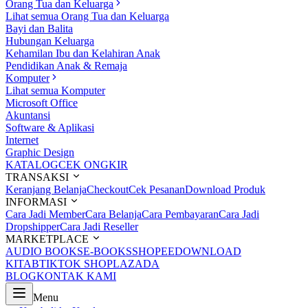
Orang Tua dan Keluarga
Lihat semua Orang Tua dan Keluarga
Bayi dan Balita
Hubungan Keluarga
Kehamilan Ibu dan Kelahiran Anak
Pendidikan Anak & Remaja
Komputer
Lihat semua Komputer
Microsoft Office
Akuntansi
Software & Aplikasi
Internet
Graphic Design
KATALOG
CEK ONGKIR
TRANSAKSI
Keranjang Belanja
Checkout
Cek Pesanan
Download Produk
INFORMASI
Cara Jadi Member
Cara Belanja
Cara Pembayaran
Cara Jadi
Dropshipper
Cara Jadi Reseller
MARKETPLACE
AUDIO BOOKS
E-BOOKS
SHOPEE
DOWNLOAD
KITAB
TIKTOK SHOP
LAZADA
BLOG
KONTAK KAMI
Menu