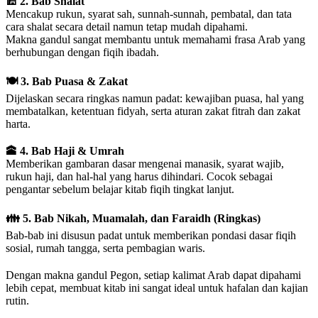
🕌 2. Bab Shalat
Mencakup rukun, syarat sah, sunnah-sunnah, pembatal, dan tata
cara shalat secara detail namun tetap mudah dipahami.
Makna gandul sangat membantu untuk memahami frasa Arab yang
berhubungan dengan fiqih ibadah.
🍽 3. Bab Puasa & Zakat
Dijelaskan secara ringkas namun padat: kewajiban puasa, hal yang
membatalkan, ketentuan fidyah, serta aturan zakat fitrah dan zakat
harta.
🕋 4. Bab Haji & Umrah
Memberikan gambaran dasar mengenai manasik, syarat wajib,
rukun haji, dan hal-hal yang harus dihindari. Cocok sebagai
pengantar sebelum belajar kitab fiqih tingkat lanjut.
👪 5. Bab Nikah, Muamalah, dan Faraidh (Ringkas)
Bab-bab ini disusun padat untuk memberikan pondasi dasar fiqih
sosial, rumah tangga, serta pembagian waris.
Dengan makna gandul Pegon, setiap kalimat Arab dapat dipahami
lebih cepat, membuat kitab ini sangat ideal untuk hafalan dan kajian
rutin.