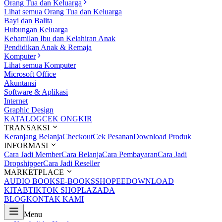
Orang Tua dan Keluarga
Lihat semua Orang Tua dan Keluarga
Bayi dan Balita
Hubungan Keluarga
Kehamilan Ibu dan Kelahiran Anak
Pendidikan Anak & Remaja
Komputer
Lihat semua Komputer
Microsoft Office
Akuntansi
Software & Aplikasi
Internet
Graphic Design
KATALOG
CEK ONGKIR
TRANSAKSI
Keranjang Belanja
Checkout
Cek Pesanan
Download Produk
INFORMASI
Cara Jadi Member
Cara Belanja
Cara Pembayaran
Cara Jadi
Dropshipper
Cara Jadi Reseller
MARKETPLACE
AUDIO BOOKS
E-BOOKS
SHOPEE
DOWNLOAD
KITAB
TIKTOK SHOP
LAZADA
BLOG
KONTAK KAMI
Menu