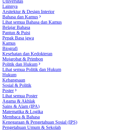
Universitas
Lainnya
Arsitektur & Design Interior
Bahasa dan Kamus
Lihat semua Bahasa dan Kamus
Belajar Bahasa
Pantun & Puisi
Pepak Basa jawa
Kamus
Biografi
Kesehatan dan Kedokteran
Mujarobat & Primbon
Politik dan Hukum
Lihat semua Politik dan Hukum
Hukum
Kebangsaan
Sosial & Politik
Poster
Lihat semua Poster
Agama & Akhlak
Sains & Alam (IPA)
Matematika & Logika
Membaca & Bahasa
Kenegaraan & Pengetahuan Sosial (IPS)
Pengetahuan Umum & Sekolah