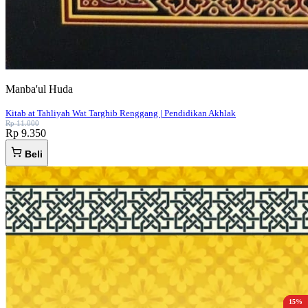
Manba'ul Huda
Kitab at Tahliyah Wat Targhib Renggang | Pendidikan Akhlak
Rp 11.000
Rp 9.350
Beli
15%
15%
15%
15%
15%