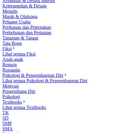
Arsitektur & Desain Interior
Keterampilan & Desain
Menulis
Musik & Olahraga
Peluang Usaha
Perikanan dan Peternakan
Perkebunan dan Pertanian
Tanaman & Taman
Tata Boga
Fiksi
Lihat semua Fiksi
Anak-anak
Remaja
Romantis
Psikologi & Pengembangan Diri
Lihat semua Psikologi & Pengembangan Diri
Motivasi
Pengembang Diri
Psikologi
Textbooks
Lihat semua Textbooks
TK
SD
SMP
SMA