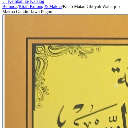
← Kembali ke Katalog
Beranda
/
Kitab Kuning & Makna
/
Kitab Matan Ghoyah Wattaqrib –
Makna Gandul Jawa Pegon