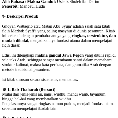
Alih Bahasa / Makna Gandul:
Ustadz Sholeh ibn Darim
Penerbit:
Manbaul Huda
✨ Deskripsi Produk
Ghoyah Wattaqrib atau Matan Abu Syuja’ adalah salah satu kitab
fiqih Mazhab Syafi’i yang paling masyhur di dunia pesantren. Kitab
ini terkenal dengan pembahasannya yang
ringkas, terstruktur, dan
mudah dihafal
, menjadikannya fondasi utama dalam mempelajari
fiqih dasar.
Edisi ini dilengkapi
makna gandul Jawa Pegon
yang ditulis rapi di
sela teks Arab, sehingga sangat membantu santri dalam memahami
struktur kalimat, makna kata per kata, dan gramatika Arab dengan
metode tradisional pesantren.
Isi kitab disusun secara sistematis, membahas:
🧼 1. Bab Thaharah (Bersuci)
Mulai dari jenis-jenis air, najis, wudhu, mandi wajib, tayamum,
hingga hal-hal yang membatalkan wudhu.
Penjelasannya sangat ringkas namun praktis, menjadi fondasi utama
sebelum mempelajari ibadah lain.