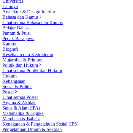
Universitas
Lainnya
Arsitektur & Design Interior
Bahasa dan Kamus
Lihat semua Bahasa dan Kamus
Belajar Bahasa
Pantun & Puisi
Pepak Basa jawa
Kamus
Biografi
Kesehatan dan Kedokteran
Mujarobat & Primbon
Politik dan Hukum
Lihat semua Politik dan Hukum
Hukum
Kebangsaan
Sosial & Politik
Poster
Lihat semua Poster
Agama & Akhlak
Sains & Alam (IPA)
Matematika & Logika
Membaca & Bahasa
Kenegaraan & Pengetahuan Sosial (IPS)
Pengetahuan Umum & Sekolah