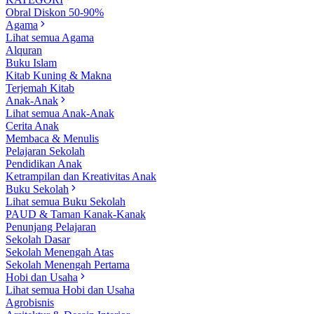
Obral Diskon 50-90%
Agama
Lihat semua Agama
Alquran
Buku Islam
Kitab Kuning & Makna
Terjemah Kitab
Anak-Anak
Lihat semua Anak-Anak
Cerita Anak
Membaca & Menulis
Pelajaran Sekolah
Pendidikan Anak
Ketrampilan dan Kreativitas Anak
Buku Sekolah
Lihat semua Buku Sekolah
PAUD & Taman Kanak-Kanak
Penunjang Pelajaran
Sekolah Dasar
Sekolah Menengah Atas
Sekolah Menengah Pertama
Hobi dan Usaha
Lihat semua Hobi dan Usaha
Agrobisnis