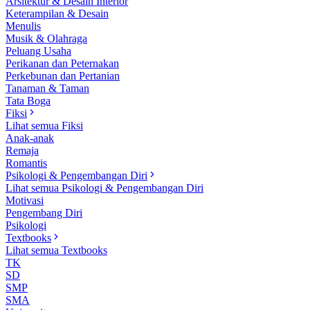
Arsitektur & Desain Interior
Keterampilan & Desain
Menulis
Musik & Olahraga
Peluang Usaha
Perikanan dan Peternakan
Perkebunan dan Pertanian
Tanaman & Taman
Tata Boga
Fiksi
Lihat semua Fiksi
Anak-anak
Remaja
Romantis
Psikologi & Pengembangan Diri
Lihat semua Psikologi & Pengembangan Diri
Motivasi
Pengembang Diri
Psikologi
Textbooks
Lihat semua Textbooks
TK
SD
SMP
SMA