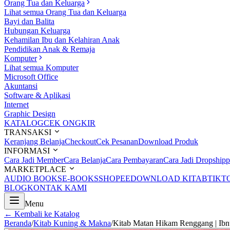
Orang Tua dan Keluarga
Lihat semua Orang Tua dan Keluarga
Bayi dan Balita
Hubungan Keluarga
Kehamilan Ibu dan Kelahiran Anak
Pendidikan Anak & Remaja
Komputer
Lihat semua Komputer
Microsoft Office
Akuntansi
Software & Aplikasi
Internet
Graphic Design
KATALOG
CEK ONGKIR
TRANSAKSI
Keranjang Belanja
Checkout
Cek Pesanan
Download Produk
INFORMASI
Cara Jadi Member
Cara Belanja
Cara Pembayaran
Cara Jadi Dropshipp
MARKETPLACE
AUDIO BOOKS
E-BOOKS
SHOPEE
DOWNLOAD KITAB
TIKT
BLOG
KONTAK KAMI
Menu
← Kembali ke Katalog
Beranda
/
Kitab Kuning & Makna
/
Kitab Matan Hikam Renggang | Ibnu