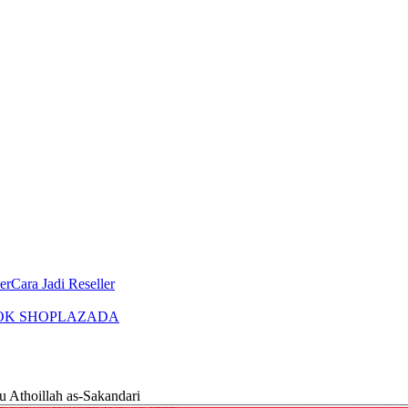
er
Cara Jadi Reseller
OK SHOP
LAZADA
 Athoillah as-Sakandari