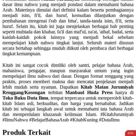
dasar ilmu nahwu yang menjadi pondasi dalam memahami bahasa
Arab. Materinya dimulai dari definisi kalam beserta pembagiannya
menjadi isim, fi'il, dan huruf, kemudian dilanjutkan dengan
pembahasan mengenai i'rab dan bina', tanda-tanda isim, fi'il, serta
huruf. Selain itu, kitab ini juga menjelaskan berbagai bab penting
seperti mubtada dan khabar, fa'il dan maf'ul, na'at, 'athaf, badal, serta
kaidah-kaidah pokok lainnya yang menjadi bekal sebelum
mempelajari kitab nahwu tingkat lanjut. Seluruh materi disusun
secara bertahap sehingga mudah diikuti oleh pembaca dari berbagai
tingkat kemampuan.
Kitab ini sangat cocok dimiliki oleh santri, pelajar bahasa Arab,
mahasiswa, pengajar, maupun masyarakat umum yang ingin
mempelajari ilmu nahwu dari dasar. Dengan format renggang yang
praktis, proses memberi makna dan mencatat penjelasan menjadi
lebih mudah serta nyaman. Dapatkan
Kitab Matan Jurumiyah
Renggang/Kosongan
terbitan
Manbaul Huda Press
hanya di
Toko Buku Duta Ilmu
, tempat terpercaya untuk memperoleh kitab-
kitab Islam asli, berkualitas, dan harga yang bersahabat. Jadikan
kitab ini sebagai langkah awal untuk memahami tata bahasa Arab
dan memperdalam khazanah keilmuan Islam. #KitabJurumiyah
#IlmuNahwu #BelajarBahasaArab #KitabKuning #DutaIlmu
Produk Terkait
15%
15%
15%
15%
15%