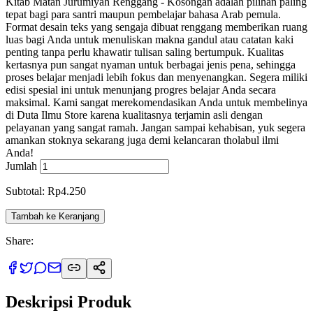
Kitab Matan Jurumiyah Renggang - Kosongan adalah pilihan paling
tepat bagi para santri maupun pembelajar bahasa Arab pemula.
Format desain teks yang sengaja dibuat renggang memberikan ruang
luas bagi Anda untuk menuliskan makna gandul atau catatan kaki
penting tanpa perlu khawatir tulisan saling bertumpuk. Kualitas
kertasnya pun sangat nyaman untuk berbagai jenis pena, sehingga
proses belajar menjadi lebih fokus dan menyenangkan. Segera miliki
edisi spesial ini untuk menunjang progres belajar Anda secara
maksimal. Kami sangat merekomendasikan Anda untuk membelinya
di Duta Ilmu Store karena kualitasnya terjamin asli dengan
pelayanan yang sangat ramah. Jangan sampai kehabisan, yuk segera
amankan stoknya sekarang juga demi kelancaran tholabul ilmi
Anda!
Jumlah
Subtotal: Rp4.250
Tambah ke Keranjang
Share:
Deskripsi Produk