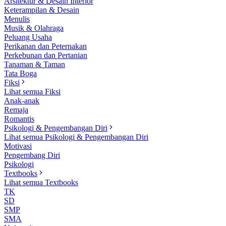
Arsitektur & Desain Interior
Keterampilan & Desain
Menulis
Musik & Olahraga
Peluang Usaha
Perikanan dan Peternakan
Perkebunan dan Pertanian
Tanaman & Taman
Tata Boga
Fiksi
Lihat semua Fiksi
Anak-anak
Remaja
Romantis
Psikologi & Pengembangan Diri
Lihat semua Psikologi & Pengembangan Diri
Motivasi
Pengembang Diri
Psikologi
Textbooks
Lihat semua Textbooks
TK
SD
SMP
SMA