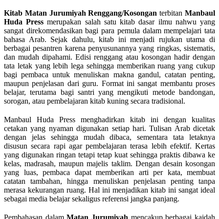
Kitab Matan Jurumiyah Renggang/Kosongan
terbitan
Manbaul
Huda Press
merupakan salah satu kitab dasar ilmu nahwu yang
sangat direkomendasikan bagi para pemula dalam mempelajari tata
bahasa Arab. Sejak dahulu, kitab ini menjadi rujukan utama di
berbagai pesantren karena penyusunannya yang ringkas, sistematis,
dan mudah dipahami. Edisi renggang atau kosongan hadir dengan
tata letak yang lebih lega sehingga memberikan ruang yang cukup
bagi pembaca untuk menuliskan makna gandul, catatan penting,
maupun penjelasan dari guru. Format ini sangat membantu proses
belajar, terutama bagi santri yang mengikuti metode bandongan,
sorogan, atau pembelajaran kitab kuning secara tradisional.
Manbaul Huda Press menghadirkan kitab ini dengan kualitas
cetakan yang nyaman digunakan setiap hari. Tulisan Arab dicetak
dengan jelas sehingga mudah dibaca, sementara tata letaknya
disusun secara rapi agar pembelajaran terasa lebih efektif. Kertas
yang digunakan ringan tetapi tetap kuat sehingga praktis dibawa ke
kelas, madrasah, maupun majelis taklim. Dengan desain kosongan
yang luas, pembaca dapat memberikan arti per kata, membuat
catatan tambahan, hingga menuliskan penjelasan penting tanpa
merasa kekurangan ruang. Hal ini menjadikan kitab ini sangat ideal
sebagai media belajar sekaligus referensi jangka panjang.
Pembahasan dalam
Matan Jurumiyah
mencakup berbagai kaidah