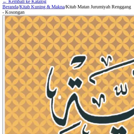
← Kembali ke Katalog
Beranda
/
Kitab Kuning & Makna
/
Kitab Matan Jurumiyah Renggang
- Kosongan