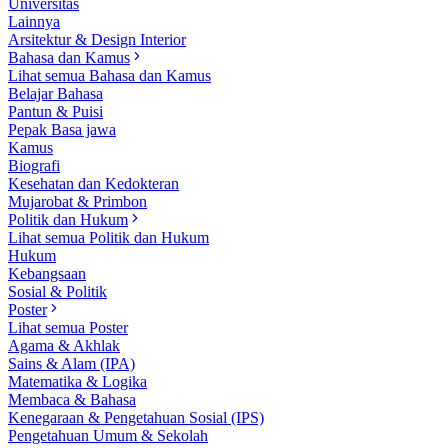
Universitas
Lainnya
Arsitektur & Design Interior
Bahasa dan Kamus
Lihat semua Bahasa dan Kamus
Belajar Bahasa
Pantun & Puisi
Pepak Basa jawa
Kamus
Biografi
Kesehatan dan Kedokteran
Mujarobat & Primbon
Politik dan Hukum
Lihat semua Politik dan Hukum
Hukum
Kebangsaan
Sosial & Politik
Poster
Lihat semua Poster
Agama & Akhlak
Sains & Alam (IPA)
Matematika & Logika
Membaca & Bahasa
Kenegaraan & Pengetahuan Sosial (IPS)
Pengetahuan Umum & Sekolah