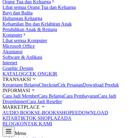
Orang Tua dan Keluarga
Lihat semua Orang Tua dan Keluarga
Bayi dan Balita
Hubungan Keluarga
Kehamilan Ibu dan Kelahiran Anak
Pendidikan Anak & Remaja
Komputer
Lihat semua Komputer
Microsoft Office
Akuntansi
Software & Aplikasi
Internet
Graphic Design
KATALOG
CEK ONGKIR
TRANSAKSI
Keranjang Belanja
Checkout
Cek Pesanan
Download Produk
INFORMASI
Cara Jadi Member
Cara Belanja
Cara Pembayaran
Cara Jadi
Dropshipper
Cara Jadi Reseller
MARKETPLACE
AUDIO BOOKS
E-BOOKS
SHOPEE
DOWNLOAD
KITAB
TIKTOK SHOP
LAZADA
BLOG
KONTAK KAMI
Menu