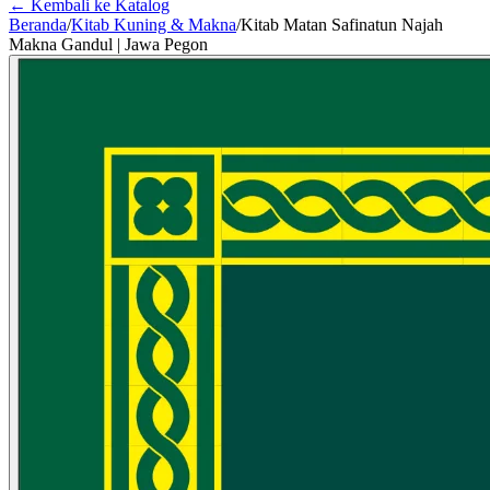
← Kembali ke Katalog
Beranda
/
Kitab Kuning & Makna
/
Kitab Matan Safinatun Najah
Makna Gandul | Jawa Pegon