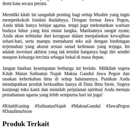
demi kata secara presisi.
Memiliki kitab ini sangatlah penting bagi setiap Muslim yang ingin
memperkokoh fondasi ibadahnya. Dengan format Jawa Pegon,
Anda tidak hanya belajar agama, tetapi juga melestarikan warisan
budaya luhur yang kini mulai langka. Manfaatnya sangat nyata;
Anda akan terhindar dari keraguan dalam menjalankan kewajiban
sehari-hari, serta mampu memahami teks asli dengan bimbingan
terjemahan yang akurat sesuai sanad keilmuan yang terjaga. Ini
adalah investasi akhirat yang tak ternilai harganya bagi diri sendiri
maupun keluarga tercinta sebagai bekal di masa depan.
Jangan biarkan kesempatan berharga ini berlalu. Milikilah segera
Kitab Matan Safinatun Najah Makna Gandul Jawa Pegon dan
rasakan keberkahan ilmu di setiap halamannya. Pastikan Anda
mendapatkan produk berkualitas hanya di Duta Ilmu Store. Segera
kunjungi toko kami dan mulailah perjalanan spiritual Anda menuju
pemahaman agama yang lebih sempurna hari ini juga!
#KitabKuning #SafinatunNajah #MaknaGandul #JawaPegon
#DutaIlmuStore
Produk Terkait