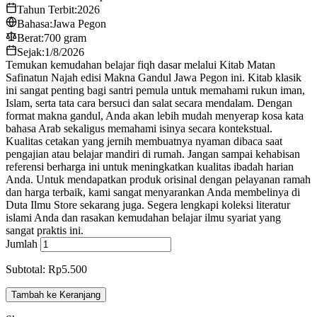
Tahun Terbit:
2026
Bahasa:
Jawa Pegon
Berat:
700 gram
Sejak:
1/8/2026
Temukan kemudahan belajar fiqh dasar melalui Kitab Matan
Safinatun Najah edisi Makna Gandul Jawa Pegon ini. Kitab klasik
ini sangat penting bagi santri pemula untuk memahami rukun iman,
Islam, serta tata cara bersuci dan salat secara mendalam. Dengan
format makna gandul, Anda akan lebih mudah menyerap kosa kata
bahasa Arab sekaligus memahami isinya secara kontekstual.
Kualitas cetakan yang jernih membuatnya nyaman dibaca saat
pengajian atau belajar mandiri di rumah. Jangan sampai kehabisan
referensi berharga ini untuk meningkatkan kualitas ibadah harian
Anda. Untuk mendapatkan produk orisinal dengan pelayanan ramah
dan harga terbaik, kami sangat menyarankan Anda membelinya di
Duta Ilmu Store sekarang juga. Segera lengkapi koleksi literatur
islami Anda dan rasakan kemudahan belajar ilmu syariat yang
sangat praktis ini.
Jumlah
Subtotal: Rp5.500
Tambah ke Keranjang