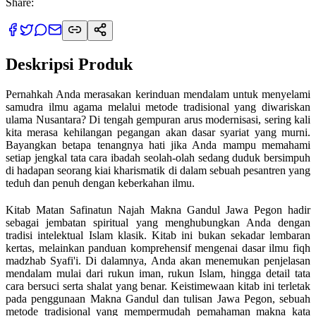
Share:
Deskripsi Produk
Pernahkah Anda merasakan kerinduan mendalam untuk menyelami
samudra ilmu agama melalui metode tradisional yang diwariskan
ulama Nusantara? Di tengah gempuran arus modernisasi, sering kali
kita merasa kehilangan pegangan akan dasar syariat yang murni.
Bayangkan betapa tenangnya hati jika Anda mampu memahami
setiap jengkal tata cara ibadah seolah-olah sedang duduk bersimpuh
di hadapan seorang kiai kharismatik di dalam sebuah pesantren yang
teduh dan penuh dengan keberkahan ilmu.
Kitab Matan Safinatun Najah Makna Gandul Jawa Pegon hadir
sebagai jembatan spiritual yang menghubungkan Anda dengan
tradisi intelektual Islam klasik. Kitab ini bukan sekadar lembaran
kertas, melainkan panduan komprehensif mengenai dasar ilmu fiqh
madzhab Syafi'i. Di dalamnya, Anda akan menemukan penjelasan
mendalam mulai dari rukun iman, rukun Islam, hingga detail tata
cara bersuci serta shalat yang benar. Keistimewaan kitab ini terletak
pada penggunaan Makna Gandul dan tulisan Jawa Pegon, sebuah
metode tradisional yang mempermudah pemahaman makna kata