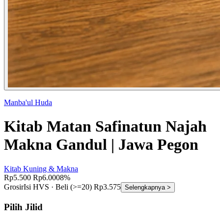
Manba'ul Huda
Kitab Matan Safinatun Najah
Makna Gandul | Jawa Pegon
Kitab Kuning & Makna
Rp5.500
Rp6.000
8%
Grosir
Isi HVS ·
Beli (>=20) Rp3.575
Selengkapnya >
Pilih Jilid