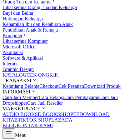
Orang Tua dan Keluarga
Lihat semua Orang Tua dan Keluarga
Bayi dan Balita
Hubungan Keluarga
Kehamilan Ibu dan Kelahiran Anak
Pendidikan Anak & Remaja
Komputer
Lihat semua Komputer
Microsoft Office
Akuntansi
Software & Aplikasi
Internet
Graphic Design
KATALOG
CEK ONGKIR
TRANSAKSI
Keranjang Belanja
Checkout
Cek Pesanan
Download Produk
INFORMASI
Cara Jadi Member
Cara Belanja
Cara Pembayaran
Cara Jadi
Dropshipper
Cara Jadi Reseller
MARKETPLACE
AUDIO BOOKS
E-BOOKS
SHOPEE
DOWNLOAD
KITAB
TIKTOK SHOP
LAZADA
BLOG
KONTAK KAMI
Menu