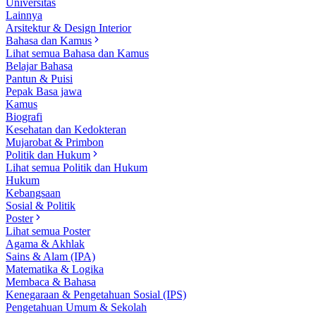
Universitas
Lainnya
Arsitektur & Design Interior
Bahasa dan Kamus
Lihat semua Bahasa dan Kamus
Belajar Bahasa
Pantun & Puisi
Pepak Basa jawa
Kamus
Biografi
Kesehatan dan Kedokteran
Mujarobat & Primbon
Politik dan Hukum
Lihat semua Politik dan Hukum
Hukum
Kebangsaan
Sosial & Politik
Poster
Lihat semua Poster
Agama & Akhlak
Sains & Alam (IPA)
Matematika & Logika
Membaca & Bahasa
Kenegaraan & Pengetahuan Sosial (IPS)
Pengetahuan Umum & Sekolah