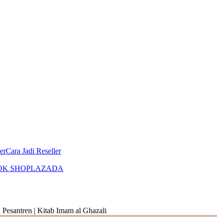
er
Cara Jadi Reseller
OK SHOP
LAZADA
antren | Kitab Imam al Ghazali