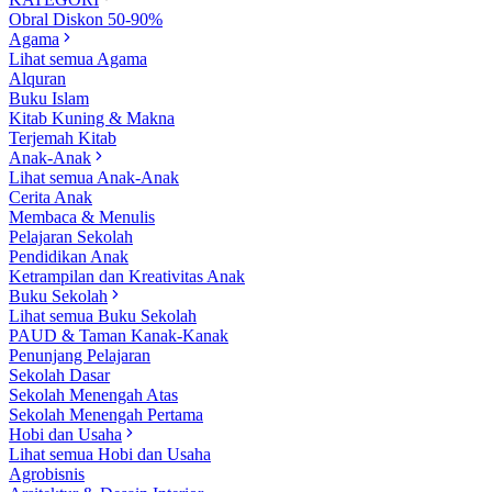
Obral Diskon 50-90%
Agama
Lihat semua Agama
Alquran
Buku Islam
Kitab Kuning & Makna
Terjemah Kitab
Anak-Anak
Lihat semua Anak-Anak
Cerita Anak
Membaca & Menulis
Pelajaran Sekolah
Pendidikan Anak
Ketrampilan dan Kreativitas Anak
Buku Sekolah
Lihat semua Buku Sekolah
PAUD & Taman Kanak-Kanak
Penunjang Pelajaran
Sekolah Dasar
Sekolah Menengah Atas
Sekolah Menengah Pertama
Hobi dan Usaha
Lihat semua Hobi dan Usaha
Agrobisnis