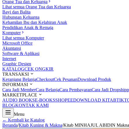
Orang Tua dan Keluarga
Lihat semua Orang Tua dan Keluarga
Bayi dan Balita
Hubungan Keluarga
Kehamilan Ibu dan Kelahiran Anak
Pendidikan Anak & Remaja
Komputer
Lihat semua Komputer
Microsoft Office
Akuntansi
Software & Aplikasi
Internet
Graphic Design
KATALOG
CEK ONGKIR
TRANSAKSI
Keranjang Belanja
Checkout
Cek Pesanan
Download Produk
INFORMASI
Cara Jadi Member
Cara Belanja
Cara Pembayaran
Cara Jadi Dropshipp
MARKETPLACE
AUDIO BOOKS
E-BOOKS
SHOPEE
DOWNLOAD KITAB
TIKT
BLOG
KONTAK KAMI
Menu
← Kembali ke Katalog
Beranda
/
Kitab Kuning & Makna
/
Kitab MINHAJUL ABIDIN Makna Pes