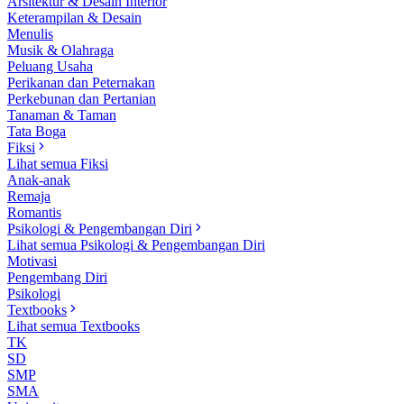
Arsitektur & Desain Interior
Keterampilan & Desain
Menulis
Musik & Olahraga
Peluang Usaha
Perikanan dan Peternakan
Perkebunan dan Pertanian
Tanaman & Taman
Tata Boga
Fiksi
Lihat semua Fiksi
Anak-anak
Remaja
Romantis
Psikologi & Pengembangan Diri
Lihat semua Psikologi & Pengembangan Diri
Motivasi
Pengembang Diri
Psikologi
Textbooks
Lihat semua Textbooks
TK
SD
SMP
SMA