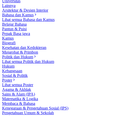
Universitas
Lainnya
Arsitektur & Design Interior
Bahasa dan Kamus
Lihat semua Bahasa dan Kamus
Belajar Bahasa
Pantun & Puisi
Pepak Basa jawa
Kamus
Biografi
Kesehatan dan Kedokteran
Mujarobat & Primbon
Politik dan Hukum
Lihat semua Politik dan Hukum
Hukum
Kebangsaan
Sosial & Politik
Poster
Lihat semua Poster
Agama & Akhlak
Sains & Alam (IPA)
Matematika & Logika
Membaca & Bahasa
Kenegaraan & Pengetahuan Sosial (IPS)
Pengetahuan Umum & Sekolah