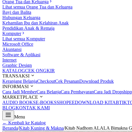
Orang Tua dan Keluarga
Lihat semua Orang Tua dan Keluarga
Bayi dan Balita
Hubungan Keluarga
Kehamilan Ibu dan Kelahiran Anak
Pendidikan Anak & Remaja
Komputer
Lihat semua Komputer
Microsoft Office
Akuntansi
Software & Aplikasi
Internet
Graphic Design
KATALOG
CEK ONGKIR
TRANSAKSI
Keranjang Belanja
Checkout
Cek Pesanan
Download Produk
INFORMASI
Cara Jadi Member
Cara Belanja
Cara Pembayaran
Cara Jadi Dropshipp
MARKETPLACE
AUDIO BOOKS
E-BOOKS
SHOPEE
DOWNLOAD KITAB
TIKT
BLOG
KONTAK KAMI
Menu
← Kembali ke Katalog
Beranda
/
Kitab Kuning & Makna
/
Kitab Nadhom ALALA Bimakna G