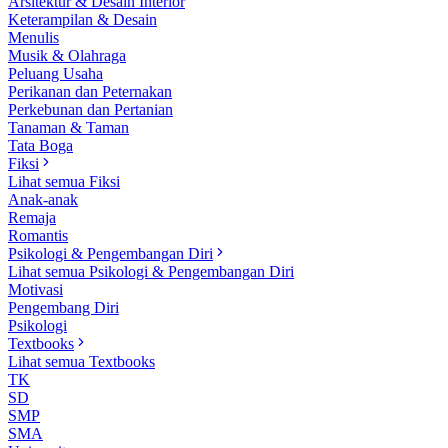
Arsitektur & Desain Interior
Keterampilan & Desain
Menulis
Musik & Olahraga
Peluang Usaha
Perikanan dan Peternakan
Perkebunan dan Pertanian
Tanaman & Taman
Tata Boga
Fiksi
Lihat semua Fiksi
Anak-anak
Remaja
Romantis
Psikologi & Pengembangan Diri
Lihat semua Psikologi & Pengembangan Diri
Motivasi
Pengembang Diri
Psikologi
Textbooks
Lihat semua Textbooks
TK
SD
SMP
SMA