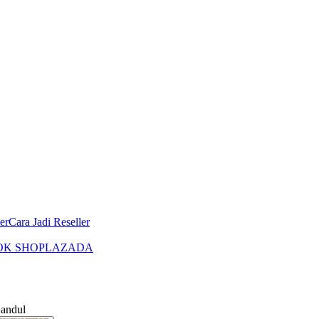
er
Cara Jadi Reseller
OK SHOP
LAZADA
andul