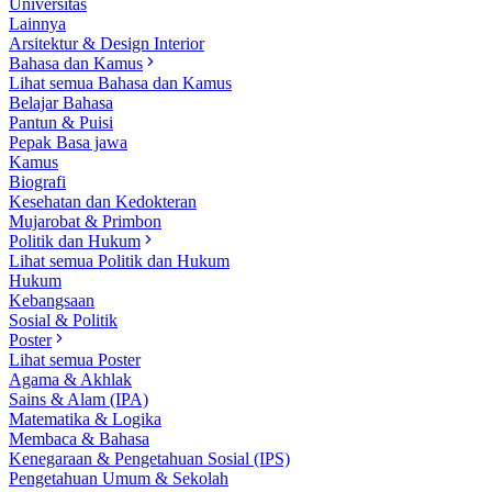
Universitas
Lainnya
Arsitektur & Design Interior
Bahasa dan Kamus
Lihat semua Bahasa dan Kamus
Belajar Bahasa
Pantun & Puisi
Pepak Basa jawa
Kamus
Biografi
Kesehatan dan Kedokteran
Mujarobat & Primbon
Politik dan Hukum
Lihat semua Politik dan Hukum
Hukum
Kebangsaan
Sosial & Politik
Poster
Lihat semua Poster
Agama & Akhlak
Sains & Alam (IPA)
Matematika & Logika
Membaca & Bahasa
Kenegaraan & Pengetahuan Sosial (IPS)
Pengetahuan Umum & Sekolah