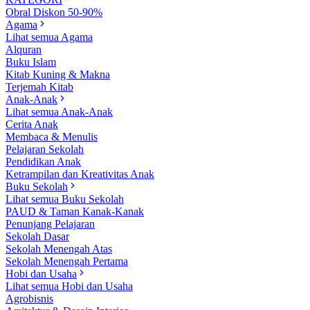
Obral Diskon 50-90%
Agama
Lihat semua Agama
Alquran
Buku Islam
Kitab Kuning & Makna
Terjemah Kitab
Anak-Anak
Lihat semua Anak-Anak
Cerita Anak
Membaca & Menulis
Pelajaran Sekolah
Pendidikan Anak
Ketrampilan dan Kreativitas Anak
Buku Sekolah
Lihat semua Buku Sekolah
PAUD & Taman Kanak-Kanak
Penunjang Pelajaran
Sekolah Dasar
Sekolah Menengah Atas
Sekolah Menengah Pertama
Hobi dan Usaha
Lihat semua Hobi dan Usaha
Agrobisnis