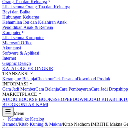
Orang Tua dan Keluarga
Lihat semua Orang Tua dan Keluarga
Bayi dan Balita
Hubungan Keluarga
Kehamilan Ibu dan Kelahiran Anak
Pendidikan Anak & Remaja
Komputer
Lihat semua Komputer
Microsoft Office
Akuntansi
Software & Aplikasi
Internet
Graphic Design
KATALOG
CEK ONGKIR
TRANSAKSI
Keranjang Belanja
Checkout
Cek Pesanan
Download Produk
INFORMASI
Cara Jadi Member
Cara Belanja
Cara Pembayaran
Cara Jadi Dropshipp
MARKETPLACE
AUDIO BOOKS
E-BOOKS
SHOPEE
DOWNLOAD KITAB
TIKT
BLOG
KONTAK KAMI
Menu
← Kembali ke Katalog
Beranda
/
Kitab Kuning & Makna
/
Kitab Nadhom IMRITHI Makna Ga