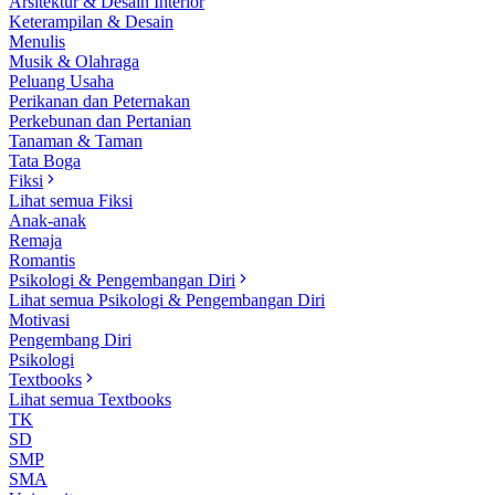
Arsitektur & Desain Interior
Keterampilan & Desain
Menulis
Musik & Olahraga
Peluang Usaha
Perikanan dan Peternakan
Perkebunan dan Pertanian
Tanaman & Taman
Tata Boga
Fiksi
Lihat semua Fiksi
Anak-anak
Remaja
Romantis
Psikologi & Pengembangan Diri
Lihat semua Psikologi & Pengembangan Diri
Motivasi
Pengembang Diri
Psikologi
Textbooks
Lihat semua Textbooks
TK
SD
SMP
SMA