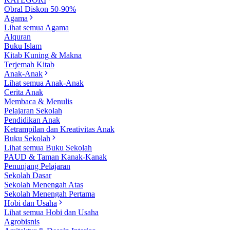
Obral Diskon 50-90%
Agama
Lihat semua Agama
Alquran
Buku Islam
Kitab Kuning & Makna
Terjemah Kitab
Anak-Anak
Lihat semua Anak-Anak
Cerita Anak
Membaca & Menulis
Pelajaran Sekolah
Pendidikan Anak
Ketrampilan dan Kreativitas Anak
Buku Sekolah
Lihat semua Buku Sekolah
PAUD & Taman Kanak-Kanak
Penunjang Pelajaran
Sekolah Dasar
Sekolah Menengah Atas
Sekolah Menengah Pertama
Hobi dan Usaha
Lihat semua Hobi dan Usaha
Agrobisnis