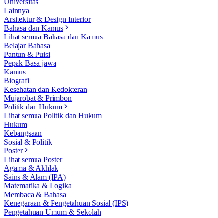
Universitas
Lainnya
Arsitektur & Design Interior
Bahasa dan Kamus
Lihat semua Bahasa dan Kamus
Belajar Bahasa
Pantun & Puisi
Pepak Basa jawa
Kamus
Biografi
Kesehatan dan Kedokteran
Mujarobat & Primbon
Politik dan Hukum
Lihat semua Politik dan Hukum
Hukum
Kebangsaan
Sosial & Politik
Poster
Lihat semua Poster
Agama & Akhlak
Sains & Alam (IPA)
Matematika & Logika
Membaca & Bahasa
Kenegaraan & Pengetahuan Sosial (IPS)
Pengetahuan Umum & Sekolah