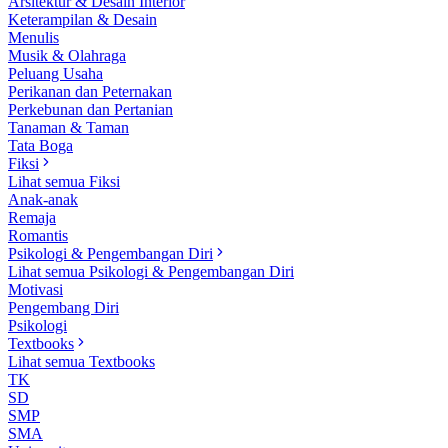
Arsitektur & Desain Interior
Keterampilan & Desain
Menulis
Musik & Olahraga
Peluang Usaha
Perikanan dan Peternakan
Perkebunan dan Pertanian
Tanaman & Taman
Tata Boga
Fiksi
Lihat semua Fiksi
Anak-anak
Remaja
Romantis
Psikologi & Pengembangan Diri
Lihat semua Psikologi & Pengembangan Diri
Motivasi
Pengembang Diri
Psikologi
Textbooks
Lihat semua Textbooks
TK
SD
SMP
SMA