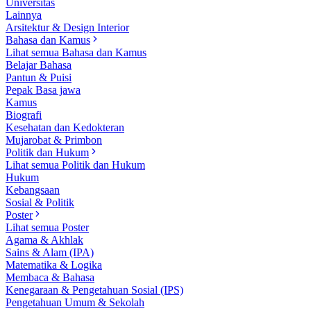
Universitas
Lainnya
Arsitektur & Design Interior
Bahasa dan Kamus
Lihat semua Bahasa dan Kamus
Belajar Bahasa
Pantun & Puisi
Pepak Basa jawa
Kamus
Biografi
Kesehatan dan Kedokteran
Mujarobat & Primbon
Politik dan Hukum
Lihat semua Politik dan Hukum
Hukum
Kebangsaan
Sosial & Politik
Poster
Lihat semua Poster
Agama & Akhlak
Sains & Alam (IPA)
Matematika & Logika
Membaca & Bahasa
Kenegaraan & Pengetahuan Sosial (IPS)
Pengetahuan Umum & Sekolah