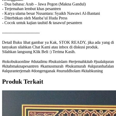
- Dua bahasa: Arab – Jawa Pegon (Makna Gandul)
- Terjemahan lembut khas pesantren
- Karya ulama besar Nusantara: Syaikh Nawawi Al-Bantani
- Diterbitkan oleh Manba’ul Huda Press
- Cocok untuk kajian tauhid & tasawuf pesantren
-----------------------------
Detail Buku lihat gambar ya Kak, STOK READY, jika ada yang di
tanyakan silahkan Chat Kami atau inbox di diskusi produk.
Silahkan langsung Klik Beli :) Terima Kasih.
#tokobukuonline #dutailmu #bukuislam #terjemahkitab #jualalquran
#kitabmaknapesantren #kamusmurah #bukumurah #alquranhafalan
#alquranterjemah #dongenganak #nuruddholam #kitabkuning
Produk Terkait