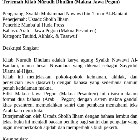
Terjemah Kitab Nūrudh Dhulām (Makna Jawa Pegon)
Pengarang: Syaikh Muhammad Nawawi bin ‘Umar Al-Bantani
Penerjemah: Ustadz Sholih Ilham
Penerbit: Manba’ul Huda Press
Bahasa: Arab – Jawa Pegon (Makna Pesantren)
Kategori: Tauhid, Akhlak, & Tasawuf
Deskripsi Singkat:
Kitab Nurudh Dhulam adalah karya agung Syaikh Nawawi Al-
Bantani, ulama besar Nusantara yang dikenal sebagai Sayyidul
Ulama al-Hijaz.
Kitab ini menjelaskan pokok-pokok keimanan, akhlak, dan
penyucian jiwa (tasawuf) dengan bahasa yang sederhana namun
penuh kedalaman makna.
Edisi Makna Jawa Pegon (Makna Pesantren) ini disusun dalam
format dua bahasa (Arab – Pegon) dengan sistem makna gandul
khas pesantren, memudahkan santri dan pembaca memahami teks
Arab kata demi kata.
Diterjemahkan oleh Ustadz Sholih Ilham dengan bahasa lembut dan
jelas, buku ini menjadi bacaan penting bagi santri dan pengajar yang
ingin memperkokoh aqidah dan memperhalus budi pekerti.
Keunggulan: