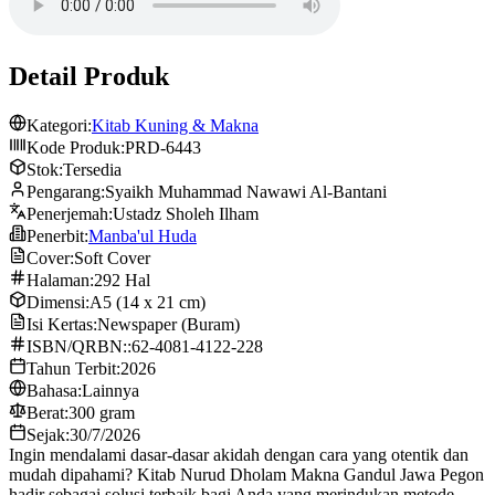
Detail Produk
Kategori:
Kitab Kuning & Makna
Kode Produk:
PRD-6443
Stok:
Tersedia
Pengarang:
Syaikh Muhammad Nawawi Al-Bantani
Penerjemah:
Ustadz Sholeh Ilham
Penerbit:
Manba'ul Huda
Cover:
Soft Cover
Halaman:
292 Hal
Dimensi:
A5 (14 x 21 cm)
Isi Kertas:
Newspaper (Buram)
ISBN/QRBN::
62-4081-4122-228
Tahun Terbit:
2026
Bahasa:
Lainnya
Berat:
300 gram
Sejak:
30/7/2026
Ingin mendalami dasar-dasar akidah dengan cara yang otentik dan
mudah dipahami? Kitab Nurud Dholam Makna Gandul Jawa Pegon
hadir sebagai solusi terbaik bagi Anda yang merindukan metode