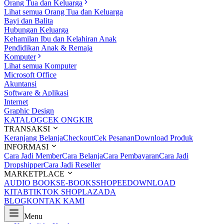
Orang Tua dan Keluarga
Lihat semua Orang Tua dan Keluarga
Bayi dan Balita
Hubungan Keluarga
Kehamilan Ibu dan Kelahiran Anak
Pendidikan Anak & Remaja
Komputer
Lihat semua Komputer
Microsoft Office
Akuntansi
Software & Aplikasi
Internet
Graphic Design
KATALOG
CEK ONGKIR
TRANSAKSI
Keranjang Belanja
Checkout
Cek Pesanan
Download Produk
INFORMASI
Cara Jadi Member
Cara Belanja
Cara Pembayaran
Cara Jadi
Dropshipper
Cara Jadi Reseller
MARKETPLACE
AUDIO BOOKS
E-BOOKS
SHOPEE
DOWNLOAD
KITAB
TIKTOK SHOP
LAZADA
BLOG
KONTAK KAMI
Menu