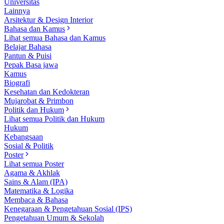
Universitas
Lainnya
Arsitektur & Design Interior
Bahasa dan Kamus
Lihat semua Bahasa dan Kamus
Belajar Bahasa
Pantun & Puisi
Pepak Basa jawa
Kamus
Biografi
Kesehatan dan Kedokteran
Mujarobat & Primbon
Politik dan Hukum
Lihat semua Politik dan Hukum
Hukum
Kebangsaan
Sosial & Politik
Poster
Lihat semua Poster
Agama & Akhlak
Sains & Alam (IPA)
Matematika & Logika
Membaca & Bahasa
Kenegaraan & Pengetahuan Sosial (IPS)
Pengetahuan Umum & Sekolah