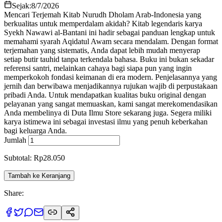
Sejak:
8/7/2026
Mencari Terjemah Kitab Nurudh Dholam Arab-Indonesia yang
berkualitas untuk memperdalam akidah? Kitab legendaris karya
Syekh Nawawi al-Bantani ini hadir sebagai panduan lengkap untuk
memahami syarah Aqidatul Awam secara mendalam. Dengan format
terjemahan yang sistematis, Anda dapat lebih mudah menyerap
setiap butir tauhid tanpa terkendala bahasa. Buku ini bukan sekadar
referensi santri, melainkan cahaya bagi siapa pun yang ingin
memperkokoh fondasi keimanan di era modern. Penjelasannya yang
jernih dan berwibawa menjadikannya rujukan wajib di perpustakaan
pribadi Anda. Untuk mendapatkan kualitas buku original dengan
pelayanan yang sangat memuaskan, kami sangat merekomendasikan
Anda membelinya di Duta Ilmu Store sekarang juga. Segera miliki
karya istimewa ini sebagai investasi ilmu yang penuh keberkahan
bagi keluarga Anda.
Jumlah
Subtotal: Rp28.050
Tambah ke Keranjang
Share: