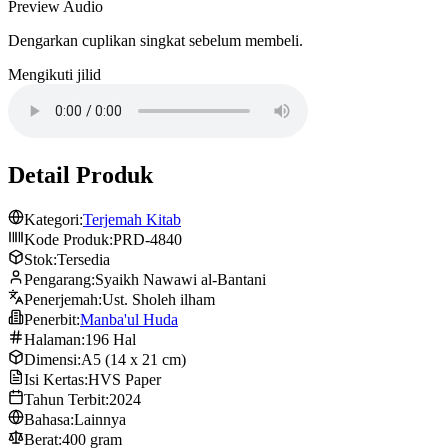
Preview Audio
Dengarkan cuplikan singkat sebelum membeli.
Mengikuti jilid
Detail Produk
Kategori:
Terjemah Kitab
Kode Produk:
PRD-4840
Stok:
Tersedia
Pengarang:
Syaikh Nawawi al-Bantani
Penerjemah:
Ust. Sholeh ilham
Penerbit:
Manba'ul Huda
Halaman:
196 Hal
Dimensi:
A5 (14 x 21 cm)
Isi Kertas:
HVS Paper
Tahun Terbit:
2024
Bahasa:
Lainnya
Berat:
400 gram