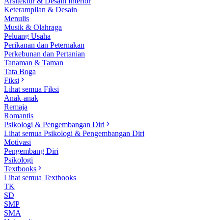
Arsitektur & Desain Interior
Keterampilan & Desain
Menulis
Musik & Olahraga
Peluang Usaha
Perikanan dan Peternakan
Perkebunan dan Pertanian
Tanaman & Taman
Tata Boga
Fiksi
Lihat semua Fiksi
Anak-anak
Remaja
Romantis
Psikologi & Pengembangan Diri
Lihat semua Psikologi & Pengembangan Diri
Motivasi
Pengembang Diri
Psikologi
Textbooks
Lihat semua Textbooks
TK
SD
SMP
SMA