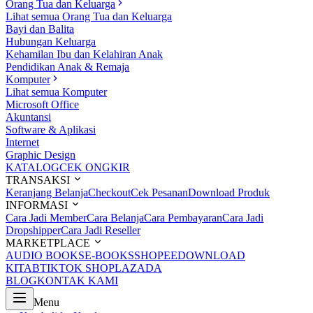
Orang Tua dan Keluarga
Lihat semua Orang Tua dan Keluarga
Bayi dan Balita
Hubungan Keluarga
Kehamilan Ibu dan Kelahiran Anak
Pendidikan Anak & Remaja
Komputer
Lihat semua Komputer
Microsoft Office
Akuntansi
Software & Aplikasi
Internet
Graphic Design
KATALOG
CEK ONGKIR
TRANSAKSI
Keranjang Belanja
Checkout
Cek Pesanan
Download Produk
INFORMASI
Cara Jadi Member
Cara Belanja
Cara Pembayaran
Cara Jadi
Dropshipper
Cara Jadi Reseller
MARKETPLACE
AUDIO BOOKS
E-BOOKS
SHOPEE
DOWNLOAD
KITAB
TIKTOK SHOP
LAZADA
BLOG
KONTAK KAMI
Menu