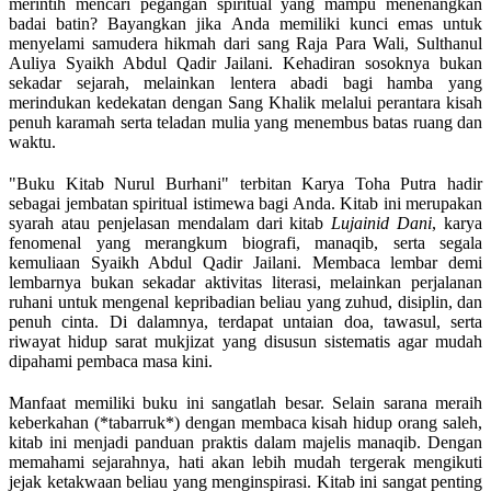
merintih mencari pegangan spiritual yang mampu menenangkan
badai batin? Bayangkan jika Anda memiliki kunci emas untuk
menyelami samudera hikmah dari sang Raja Para Wali, Sulthanul
Auliya Syaikh Abdul Qadir Jailani. Kehadiran sosoknya bukan
sekadar sejarah, melainkan lentera abadi bagi hamba yang
merindukan kedekatan dengan Sang Khalik melalui perantara kisah
penuh karamah serta teladan mulia yang menembus batas ruang dan
waktu.
"Buku Kitab Nurul Burhani" terbitan Karya Toha Putra hadir
sebagai jembatan spiritual istimewa bagi Anda. Kitab ini merupakan
syarah atau penjelasan mendalam dari kitab
Lujainid Dani
, karya
fenomenal yang merangkum biografi, manaqib, serta segala
kemuliaan Syaikh Abdul Qadir Jailani. Membaca lembar demi
lembarnya bukan sekadar aktivitas literasi, melainkan perjalanan
ruhani untuk mengenal kepribadian beliau yang zuhud, disiplin, dan
penuh cinta. Di dalamnya, terdapat untaian doa, tawasul, serta
riwayat hidup sarat mukjizat yang disusun sistematis agar mudah
dipahami pembaca masa kini.
Manfaat memiliki buku ini sangatlah besar. Selain sarana meraih
keberkahan (*tabarruk*) dengan membaca kisah hidup orang saleh,
kitab ini menjadi panduan praktis dalam majelis manaqib. Dengan
memahami sejarahnya, hati akan lebih mudah tergerak mengikuti
jejak ketakwaan beliau yang menginspirasi. Kitab ini sangat penting