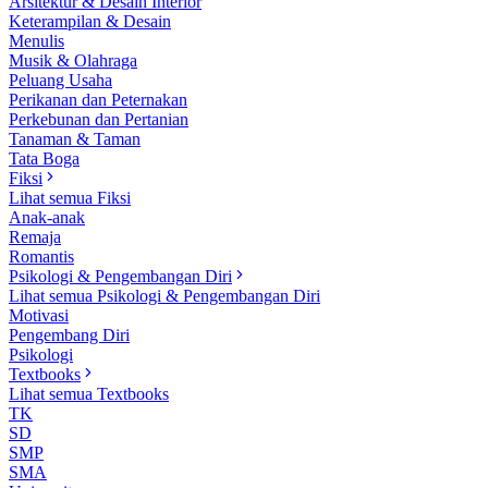
Arsitektur & Desain Interior
Keterampilan & Desain
Menulis
Musik & Olahraga
Peluang Usaha
Perikanan dan Peternakan
Perkebunan dan Pertanian
Tanaman & Taman
Tata Boga
Fiksi
Lihat semua Fiksi
Anak-anak
Remaja
Romantis
Psikologi & Pengembangan Diri
Lihat semua Psikologi & Pengembangan Diri
Motivasi
Pengembang Diri
Psikologi
Textbooks
Lihat semua Textbooks
TK
SD
SMP
SMA