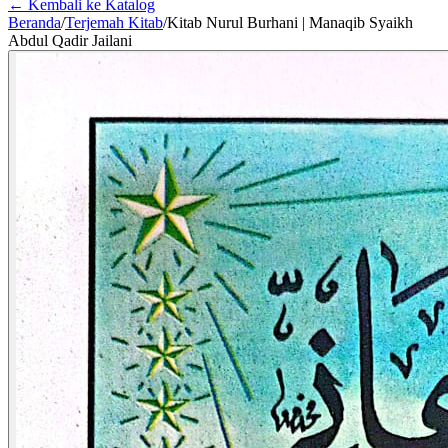
← Kembali ke Katalog
Beranda
/
Terjemah Kitab
/
Kitab Nurul Burhani | Manaqib Syaikh
Abdul Qadir Jailani