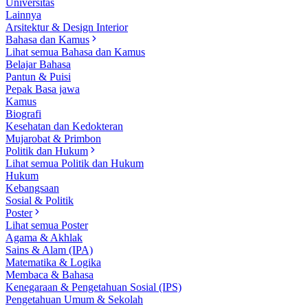
Universitas
Lainnya
Arsitektur & Design Interior
Bahasa dan Kamus
Lihat semua Bahasa dan Kamus
Belajar Bahasa
Pantun & Puisi
Pepak Basa jawa
Kamus
Biografi
Kesehatan dan Kedokteran
Mujarobat & Primbon
Politik dan Hukum
Lihat semua Politik dan Hukum
Hukum
Kebangsaan
Sosial & Politik
Poster
Lihat semua Poster
Agama & Akhlak
Sains & Alam (IPA)
Matematika & Logika
Membaca & Bahasa
Kenegaraan & Pengetahuan Sosial (IPS)
Pengetahuan Umum & Sekolah