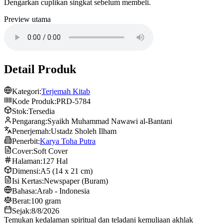
Dengarkan cuplikan singkat sebelum membeli.
Preview utama
Detail Produk
Kategori:
Terjemah Kitab
Kode Produk:
PRD-5784
Stok:
Tersedia
Pengarang:
Syaikh Muhammad Nawawi al-Bantani
Penerjemah:
Ustadz Sholeh Ilham
Penerbit:
Karya Toha Putra
Cover:
Soft Cover
Halaman:
127 Hal
Dimensi:
A5 (14 x 21 cm)
Isi Kertas:
Newspaper (Buram)
Bahasa:
Arab - Indonesia
Berat:
100 gram
Sejak:
8/8/2026
Temukan kedalaman spiritual dan teladani kemuliaan akhlak