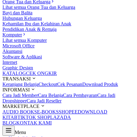
Orang Tua dan Keluarga
Lihat semua Orang Tua dan Keluarga
Bayi dan Balita
Hubungan Keluarga
Kehamilan Ibu dan Kelahiran Anak
Pendidikan Anak & Remaja
Komputer
Lihat semua Komputer
Microsoft Office
Akuntansi
Software & Aplikasi
Internet
Graphic Design
KATALOG
CEK ONGKIR
TRANSAKSI
Keranjang Belanja
Checkout
Cek Pesanan
Download Produk
INFORMASI
Cara Jadi Member
Cara Belanja
Cara Pembayaran
Cara Jadi
Dropshipper
Cara Jadi Reseller
MARKETPLACE
AUDIO BOOKS
E-BOOKS
SHOPEE
DOWNLOAD
KITAB
TIKTOK SHOP
LAZADA
BLOG
KONTAK KAMI
Menu