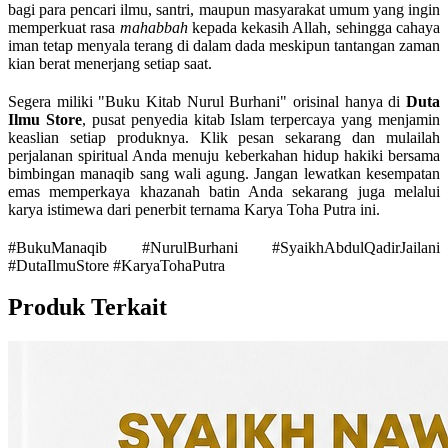
bagi para pencari ilmu, santri, maupun masyarakat umum yang ingin
memperkuat rasa
mahabbah
kepada kekasih Allah, sehingga cahaya
iman tetap menyala terang di dalam dada meskipun tantangan zaman
kian berat menerjang setiap saat.
Segera miliki "Buku Kitab Nurul Burhani" orisinal hanya di
Duta
Ilmu Store
, pusat penyedia kitab Islam terpercaya yang menjamin
keaslian setiap produknya. Klik pesan sekarang dan mulailah
perjalanan spiritual Anda menuju keberkahan hidup hakiki bersama
bimbingan manaqib sang wali agung. Jangan lewatkan kesempatan
emas memperkaya khazanah batin Anda sekarang juga melalui
karya istimewa dari penerbit ternama Karya Toha Putra ini.
#BukuManaqib #NurulBurhani #SyaikhAbdulQadirJailani
#DutaIlmuStore #KaryaTohaPutra
Produk Terkait