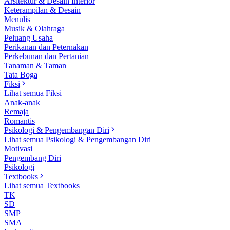
Arsitektur & Desain Interior
Keterampilan & Desain
Menulis
Musik & Olahraga
Peluang Usaha
Perikanan dan Peternakan
Perkebunan dan Pertanian
Tanaman & Taman
Tata Boga
Fiksi
Lihat semua Fiksi
Anak-anak
Remaja
Romantis
Psikologi & Pengembangan Diri
Lihat semua Psikologi & Pengembangan Diri
Motivasi
Pengembang Diri
Psikologi
Textbooks
Lihat semua Textbooks
TK
SD
SMP
SMA