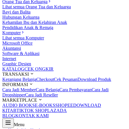
Orang Tua dan Keluarga
Lihat semua Orang Tua dan Keluarga
Bayi dan Balita
Hubungan Keluarga
Kehamilan Ibu dan Kelahiran Anak
Pendidikan Anak & Remaja
Komputer
Lihat semua Komputer
Microsoft Office
Akuntansi
Software & Aplikasi
Internet
Graphic Design
KATALOG
CEK ONGKIR
TRANSAKSI
Keranjang Belanja
Checkout
Cek Pesanan
Download Produk
INFORMASI
Cara Jadi Member
Cara Belanja
Cara Pembayaran
Cara Jadi
Dropshipper
Cara Jadi Reseller
MARKETPLACE
AUDIO BOOKS
E-BOOKS
SHOPEE
DOWNLOAD
KITAB
TIKTOK SHOP
LAZADA
BLOG
KONTAK KAMI
Menu