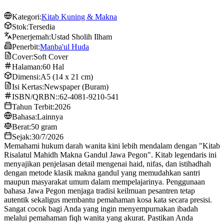
Kategori:
Kitab Kuning & Makna
Stok:
Tersedia
Penerjemah:
Ustad Sholih Ilham
Penerbit:
Manba'ul Huda
Cover:
Soft Cover
Halaman:
60 Hal
Dimensi:
A5 (14 x 21 cm)
Isi Kertas:
Newspaper (Buram)
ISBN/QRBN::
62-4081-9210-541
Tahun Terbit:
2026
Bahasa:
Lainnya
Berat:
50 gram
Sejak:
30/7/2026
Memahami hukum darah wanita kini lebih mendalam dengan "Kitab
Risalatul Mahidh Makna Gandul Jawa Pegon". Kitab legendaris ini
menyajikan penjelasan detail mengenai haid, nifas, dan istihadhah
dengan metode klasik makna gandul yang memudahkan santri
maupun masyarakat umum dalam mempelajarinya. Penggunaan
bahasa Jawa Pegon menjaga tradisi keilmuan pesantren tetap
autentik sekaligus membantu pemahaman kosa kata secara presisi.
Sangat cocok bagi Anda yang ingin menyempurnakan ibadah
melalui pemahaman fiqh wanita yang akurat. Pastikan Anda