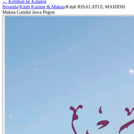
← Kembali ke Katalog
Beranda
/
Kitab Kuning & Makna
/
Kitab RISALATUL MAHIDH
Makna Gandul Jawa Pegon