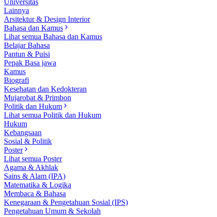
Universitas
Lainnya
Arsitektur & Design Interior
Bahasa dan Kamus
Lihat semua Bahasa dan Kamus
Belajar Bahasa
Pantun & Puisi
Pepak Basa jawa
Kamus
Biografi
Kesehatan dan Kedokteran
Mujarobat & Primbon
Politik dan Hukum
Lihat semua Politik dan Hukum
Hukum
Kebangsaan
Sosial & Politik
Poster
Lihat semua Poster
Agama & Akhlak
Sains & Alam (IPA)
Matematika & Logika
Membaca & Bahasa
Kenegaraan & Pengetahuan Sosial (IPS)
Pengetahuan Umum & Sekolah