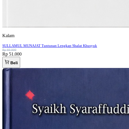
Kalam
SULLAMUL MUNAJAT Tuntunan Lengkap Shalat Khusyuk
Rp 60.000
Rp 51.000
Beli