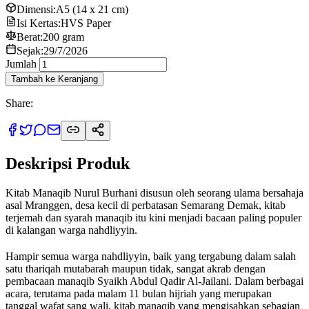
Dimensi:
A5 (14 x 21 cm)
Isi Kertas:
HVS Paper
Berat:
200 gram
Sejak:
29/7/2026
Jumlah
Tambah ke Keranjang
Share:
Deskripsi Produk
Kitab Manaqib Nurul Burhani disusun oleh seorang ulama bersahaja
asal Mranggen, desa kecil di perbatasan Semarang Demak, kitab
terjemah dan syarah manaqib itu kini menjadi bacaan paling populer
di kalangan warga nahdliyyin.
Hampir semua warga nahdliyyin, baik yang tergabung dalam salah
satu thariqah mutabarah maupun tidak, sangat akrab dengan
pembacaan manaqib Syaikh Abdul Qadir Al-Jailani. Dalam berbagai
acara, terutama pada malam 11 bulan hijriah yang merupakan
tanggal wafat sang wali, kitab manaqib yang mengisahkan sebagian