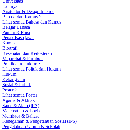
Universitas
Lainnya
Arsitektur & Design Interior
Bahasa dan Kamus
Lihat semua Bahasa dan Kamus
Belajar Bahasa
Pantun & Puisi
Pepak Basa jawa
Kamus
Biografi
Kesehatan dan Kedokteran
Mujarobat & Primbon
Politik dan Hukum
Lihat semua Politik dan Hukum
Hukum
Kebangsaan
Sosial & Politik
Poster
Lihat semua Poster
Agama & Akhlak
Sains & Alam (IPA)
Matematika & Logika
Membaca & Bahasa
Kenegaraan & Pengetahuan Sosial (IPS)
Pengetahuan Umum & Sekolah