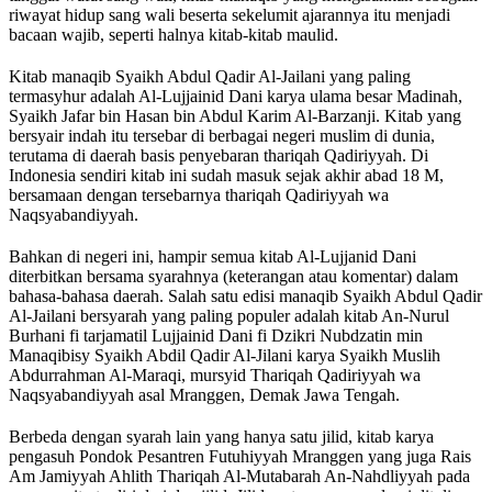
riwayat hidup sang wali beserta sekelumit ajarannya itu menjadi
bacaan wajib, seperti halnya kitab-kitab maulid.
Kitab manaqib Syaikh Abdul Qadir Al-Jailani yang paling
termasyhur adalah Al-Lujjainid Dani karya ulama besar Madinah,
Syaikh Jafar bin Hasan bin Abdul Karim Al-Barzanji. Kitab yang
bersyair indah itu tersebar di berbagai negeri muslim di dunia,
terutama di daerah basis penyebaran thariqah Qadiriyyah. Di
Indonesia sendiri kitab ini sudah masuk sejak akhir abad 18 M,
bersamaan dengan tersebarnya thariqah Qadiriyyah wa
Naqsyabandiyyah.
Bahkan di negeri ini, hampir semua kitab Al-Lujjanid Dani
diterbitkan bersama syarahnya (keterangan atau komentar) dalam
bahasa-bahasa daerah. Salah satu edisi manaqib Syaikh Abdul Qadir
Al-Jailani bersyarah yang paling populer adalah kitab An-Nurul
Burhani fi tarjamatil Lujjainid Dani fi Dzikri Nubdzatin min
Manaqibisy Syaikh Abdil Qadir Al-Jilani karya Syaikh Muslih
Abdurrahman Al-Maraqi, mursyid Thariqah Qadiriyyah wa
Naqsyabandiyyah asal Mranggen, Demak Jawa Tengah.
Berbeda dengan syarah lain yang hanya satu jilid, kitab karya
pengasuh Pondok Pesantren Futuhiyyah Mranggen yang juga Rais
Am Jamiyyah Ahlith Thariqah Al-Mutabarah An-Nahdliyyah pada