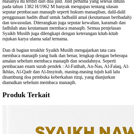
masanya itu terdiri dari dua jilid. Jilid pertama yang selesai ditulis
pada tahun 1382 H/1962 M banyak mengupas tentang ulasan
seputar pembacaan manaqib seperti hukum manaqiban, dalil-dalil
penggunaan hadits dhaif untuk fadhailil amal (keutamaan beribadah)
dan tawassulan. Diterangkan juga seputar kewalian, karamah dan
fadhilah atau keutamaan membaca manaqib. Semua penjelasan
Syaikh Muslih juga dilengkapi dengan keterangan kitab-kitab
rujukan karya ulama salaf ternama.
Dan di bagian terakhir Syaikh Muslih mengajarkan tata cara
membaca manaqib yang baik dan benar, lengkap dengan beberapa
amalan sebelum membaca manaqib dan sesudahnya. Seperti
pembacaan enam surah pendek : Al-Fatihah, An-Nas, Al-Falaq, Al-
Ikhlas, Al-Qadr dan Al-Insyirah, masing-masing tujuh kali lalu
disambung doa pembuka keberkahan rizqi, yang dianjurkan
diamalkan sebelum membaca manaqib.
Produk Terkait