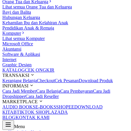
Orang Tua dan Keluarga
Lihat semua Orang Tua dan Keluarga
Bayi dan Balita
Hubungan Keluarga
Kehamilan Ibu dan Kelahiran Anak
Pendidikan Anak & Remaja
Komputer
Lihat semua Komputer
Microsoft Office
Akuntansi
Software & Aplikasi
Internet
Graphic Design
KATALOG
CEK ONGKIR
TRANSAKSI
Keranjang Belanja
Checkout
Cek Pesanan
Download Produk
INFORMASI
Cara Jadi Member
Cara Belanja
Cara Pembayaran
Cara Jadi
Dropshipper
Cara Jadi Reseller
MARKETPLACE
AUDIO BOOKS
E-BOOKS
SHOPEE
DOWNLOAD
KITAB
TIKTOK SHOP
LAZADA
BLOG
KONTAK KAMI
Menu