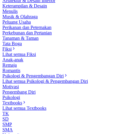
Arsitektur & Desain Interior
Keterampilan & Desain
Menulis
Musik & Olahraga
Peluang Usaha
Perikanan dan Peternakan
Perkebunan dan Pertanian
Tanaman & Taman
Tata Boga
Fiksi
Lihat semua Fiksi
Anak-anak
Remaja
Romantis
Psikologi & Pengembangan Diri
Lihat semua Psikologi & Pengembangan Diri
Motivasi
Pengembang Diri
Psikologi
Textbooks
Lihat semua Textbooks
TK
SD
SMP
SMA