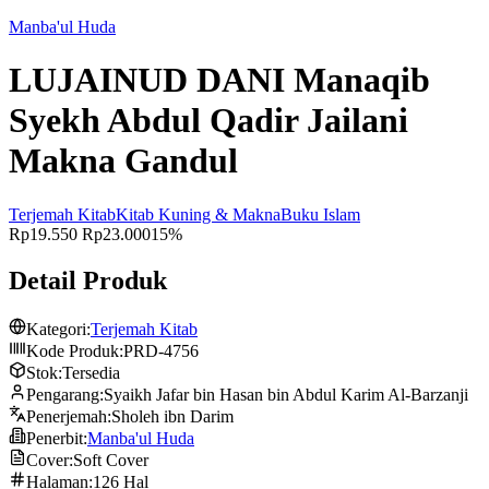
Manba'ul Huda
LUJAINUD DANI Manaqib
Syekh Abdul Qadir Jailani
Makna Gandul
Terjemah Kitab
Kitab Kuning & Makna
Buku Islam
Rp19.550
Rp23.000
15%
Detail Produk
Kategori:
Terjemah Kitab
Kode Produk:
PRD-4756
Stok:
Tersedia
Pengarang:
Syaikh Jafar bin Hasan bin Abdul Karim Al-Barzanji
Penerjemah:
Sholeh ibn Darim
Penerbit:
Manba'ul Huda
Cover:
Soft Cover
Halaman:
126 Hal