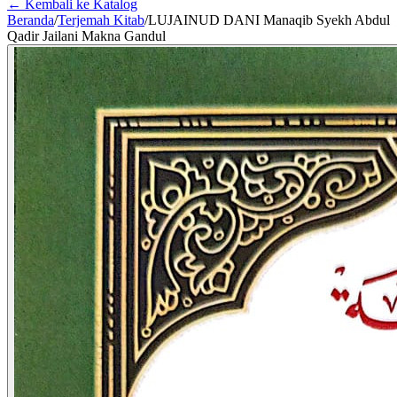
← Kembali ke Katalog
Beranda
/
Terjemah Kitab
/
LUJAINUD DANI Manaqib Syekh Abdul
Qadir Jailani Makna Gandul