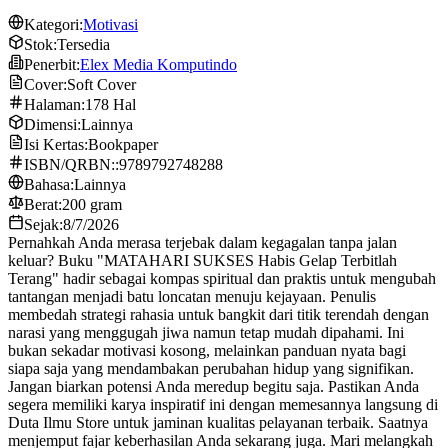
Kategori:
Motivasi
Stok:
Tersedia
Penerbit:
Elex Media Komputindo
Cover:
Soft Cover
Halaman:
178 Hal
Dimensi:
Lainnya
Isi Kertas:
Bookpaper
ISBN/QRBN::
9789792748288
Bahasa:
Lainnya
Berat:
200 gram
Sejak:
8/7/2026
Pernahkah Anda merasa terjebak dalam kegagalan tanpa jalan
keluar? Buku "MATAHARI SUKSES Habis Gelap Terbitlah
Terang" hadir sebagai kompas spiritual dan praktis untuk mengubah
tantangan menjadi batu loncatan menuju kejayaan. Penulis
membedah strategi rahasia untuk bangkit dari titik terendah dengan
narasi yang menggugah jiwa namun tetap mudah dipahami. Ini
bukan sekadar motivasi kosong, melainkan panduan nyata bagi
siapa saja yang mendambakan perubahan hidup yang signifikan.
Jangan biarkan potensi Anda meredup begitu saja. Pastikan Anda
segera memiliki karya inspiratif ini dengan memesannya langsung di
Duta Ilmu Store untuk jaminan kualitas pelayanan terbaik. Saatnya
menjemput fajar keberhasilan Anda sekarang juga. Mari melangkah