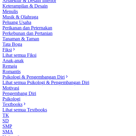
Arsitektur & Desain Interior
Keterampilan & Desain
Menulis
Musik & Olahraga
Peluang Usaha
Perikanan dan Peternakan
Perkebunan dan Pertanian
Tanaman & Taman
Tata Boga
Fiksi
Lihat semua Fiksi
Anak-anak
Remaja
Romantis
Psikologi & Pengembangan Diri
Lihat semua Psikologi & Pengembangan Diri
Motivasi
Pengembang Diri
Psikologi
Textbooks
Lihat semua Textbooks
TK
SD
SMP
SMA