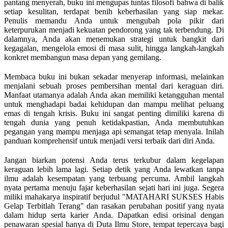
pantang menyerah, buku ini mengupas tuntas filosofi bahwa di balik
setiap kesulitan, terdapat benih keberhasilan yang siap mekar.
Penulis memandu Anda untuk mengubah pola pikir dari
keterpurukan menjadi kekuatan pendorong yang tak terbendung. Di
dalamnya, Anda akan menemukan strategi untuk bangkit dari
kegagalan, mengelola emosi di masa sulit, hingga langkah-langkah
konkret membangun masa depan yang gemilang.
Membaca buku ini bukan sekadar menyerap informasi, melainkan
menjalani sebuah proses pembersihan mental dari keraguan diri.
Manfaat utamanya adalah Anda akan memiliki ketangguhan mental
untuk menghadapi badai kehidupan dan mampu melihat peluang
emas di tengah krisis. Buku ini sangat penting dimiliki karena di
tengah dunia yang penuh ketidakpastian, Anda membutuhkan
pegangan yang mampu menjaga api semangat tetap menyala. Inilah
panduan komprehensif untuk menjadi versi terbaik dari diri Anda.
Jangan biarkan potensi Anda terus terkubur dalam kegelapan
keraguan lebih lama lagi. Setiap detik yang Anda lewatkan tanpa
ilmu adalah kesempatan yang terbuang percuma. Ambil langkah
nyata pertama menuju fajar keberhasilan sejati hari ini juga. Segera
miliki mahakarya inspiratif berjudul "MATAHARI SUKSES Habis
Gelap Terbitlah Terang" dan rasakan perubahan positif yang nyata
dalam hidup serta karier Anda. Dapatkan edisi orisinal dengan
penawaran spesial hanya di Duta Ilmu Store, tempat tepercaya bagi