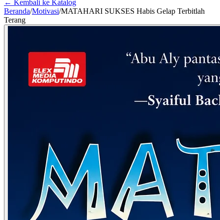
← Kembali ke Katalog
Beranda
/
Motivasi
/
MATAHARI SUKSES Habis Gelap Terbitlah
Terang