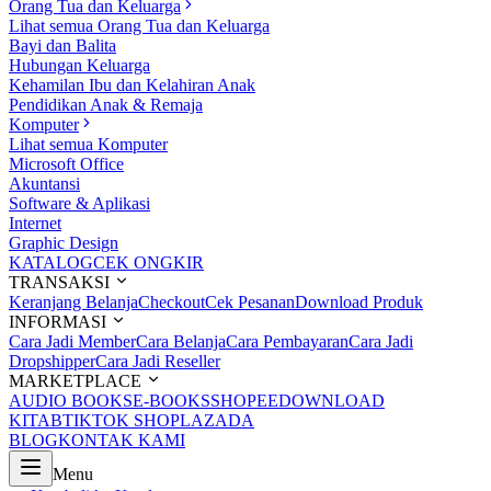
Orang Tua dan Keluarga
Lihat semua Orang Tua dan Keluarga
Bayi dan Balita
Hubungan Keluarga
Kehamilan Ibu dan Kelahiran Anak
Pendidikan Anak & Remaja
Komputer
Lihat semua Komputer
Microsoft Office
Akuntansi
Software & Aplikasi
Internet
Graphic Design
KATALOG
CEK ONGKIR
TRANSAKSI
Keranjang Belanja
Checkout
Cek Pesanan
Download Produk
INFORMASI
Cara Jadi Member
Cara Belanja
Cara Pembayaran
Cara Jadi
Dropshipper
Cara Jadi Reseller
MARKETPLACE
AUDIO BOOKS
E-BOOKS
SHOPEE
DOWNLOAD
KITAB
TIKTOK SHOP
LAZADA
BLOG
KONTAK KAMI
Menu