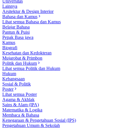
Universitas
Lainnya
Arsitektur & Design Interior
Bahasa dan Kamus
Lihat semua Bahasa dan Kamus
Belajar Bahasa
Pantun & Puisi
Pepak Basa jawa
Kamus
Biografi
Kesehatan dan Kedokteran
Mujarobat & Primbon
Politik dan Hukum
Lihat semua Politik dan Hukum
Hukum
Kebangsaan
Sosial & Politik
Poster
Lihat semua Poster
Agama & Akhlak
Sains & Alam (IPA)
Matematika & Logika
Membaca & Bahasa
Kenegaraan & Pengetahuan Sosial (IPS)
Pengetahuan Umum & Sekolah