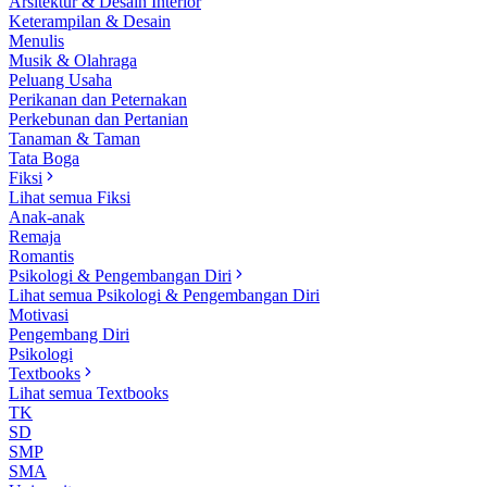
Arsitektur & Desain Interior
Keterampilan & Desain
Menulis
Musik & Olahraga
Peluang Usaha
Perikanan dan Peternakan
Perkebunan dan Pertanian
Tanaman & Taman
Tata Boga
Fiksi
Lihat semua Fiksi
Anak-anak
Remaja
Romantis
Psikologi & Pengembangan Diri
Lihat semua Psikologi & Pengembangan Diri
Motivasi
Pengembang Diri
Psikologi
Textbooks
Lihat semua Textbooks
TK
SD
SMP
SMA