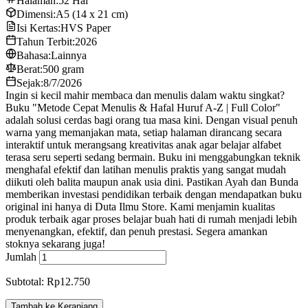
Halaman:
52 Hal
Dimensi:
A5 (14 x 21 cm)
Isi Kertas:
HVS Paper
Tahun Terbit:
2026
Bahasa:
Lainnya
Berat:
500 gram
Sejak:
8/7/2026
Ingin si kecil mahir membaca dan menulis dalam waktu singkat?
Buku "Metode Cepat Menulis & Hafal Huruf A-Z | Full Color"
adalah solusi cerdas bagi orang tua masa kini. Dengan visual penuh
warna yang memanjakan mata, setiap halaman dirancang secara
interaktif untuk merangsang kreativitas anak agar belajar alfabet
terasa seru seperti sedang bermain. Buku ini menggabungkan teknik
menghafal efektif dan latihan menulis praktis yang sangat mudah
diikuti oleh balita maupun anak usia dini. Pastikan Ayah dan Bunda
memberikan investasi pendidikan terbaik dengan mendapatkan buku
original ini hanya di Duta Ilmu Store. Kami menjamin kualitas
produk terbaik agar proses belajar buah hati di rumah menjadi lebih
menyenangkan, efektif, dan penuh prestasi. Segera amankan
stoknya sekarang juga!
Jumlah
Subtotal: Rp12.750
Tambah ke Keranjang