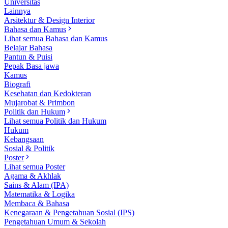
Universitas
Lainnya
Arsitektur & Design Interior
Bahasa dan Kamus
Lihat semua Bahasa dan Kamus
Belajar Bahasa
Pantun & Puisi
Pepak Basa jawa
Kamus
Biografi
Kesehatan dan Kedokteran
Mujarobat & Primbon
Politik dan Hukum
Lihat semua Politik dan Hukum
Hukum
Kebangsaan
Sosial & Politik
Poster
Lihat semua Poster
Agama & Akhlak
Sains & Alam (IPA)
Matematika & Logika
Membaca & Bahasa
Kenegaraan & Pengetahuan Sosial (IPS)
Pengetahuan Umum & Sekolah