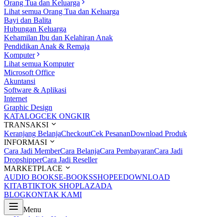
Orang Tua dan Keluarga
Lihat semua Orang Tua dan Keluarga
Bayi dan Balita
Hubungan Keluarga
Kehamilan Ibu dan Kelahiran Anak
Pendidikan Anak & Remaja
Komputer
Lihat semua Komputer
Microsoft Office
Akuntansi
Software & Aplikasi
Internet
Graphic Design
KATALOG
CEK ONGKIR
TRANSAKSI
Keranjang Belanja
Checkout
Cek Pesanan
Download Produk
INFORMASI
Cara Jadi Member
Cara Belanja
Cara Pembayaran
Cara Jadi
Dropshipper
Cara Jadi Reseller
MARKETPLACE
AUDIO BOOKS
E-BOOKS
SHOPEE
DOWNLOAD
KITAB
TIKTOK SHOP
LAZADA
BLOG
KONTAK KAMI
Menu