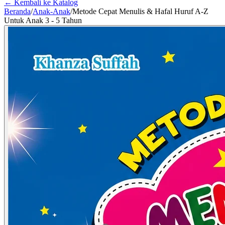
← Kembali ke Katalog
Beranda
/
Anak-Anak
/
Metode Cepat Menulis & Hafal Huruf A-Z
Untuk Anak 3 - 5 Tahun