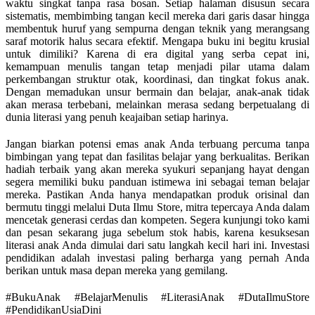
waktu singkat tanpa rasa bosan. Setiap halaman disusun secara
sistematis, membimbing tangan kecil mereka dari garis dasar hingga
membentuk huruf yang sempurna dengan teknik yang merangsang
saraf motorik halus secara efektif. Mengapa buku ini begitu krusial
untuk dimiliki? Karena di era digital yang serba cepat ini,
kemampuan menulis tangan tetap menjadi pilar utama dalam
perkembangan struktur otak, koordinasi, dan tingkat fokus anak.
Dengan memadukan unsur bermain dan belajar, anak-anak tidak
akan merasa terbebani, melainkan merasa sedang berpetualang di
dunia literasi yang penuh keajaiban setiap harinya.
Jangan biarkan potensi emas anak Anda terbuang percuma tanpa
bimbingan yang tepat dan fasilitas belajar yang berkualitas. Berikan
hadiah terbaik yang akan mereka syukuri sepanjang hayat dengan
segera memiliki buku panduan istimewa ini sebagai teman belajar
mereka. Pastikan Anda hanya mendapatkan produk orisinal dan
bermutu tinggi melalui Duta Ilmu Store, mitra tepercaya Anda dalam
mencetak generasi cerdas dan kompeten. Segera kunjungi toko kami
dan pesan sekarang juga sebelum stok habis, karena kesuksesan
literasi anak Anda dimulai dari satu langkah kecil hari ini. Investasi
pendidikan adalah investasi paling berharga yang pernah Anda
berikan untuk masa depan mereka yang gemilang.
#BukuAnak #BelajarMenulis #LiterasiAnak #DutaIlmuStore
#PendidikanUsiaDini