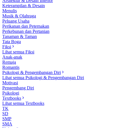
Arsitektur & Desain Interior
Keterampilan & Desain
Menulis
Musik & Olahraga
Peluang Usaha
Perikanan dan Peternakan
Perkebunan dan Pertanian
Tanaman & Taman
Tata Boga
Fiksi
Lihat semua Fiksi
Anak-anak
Remaja
Romantis
Psikologi & Pengembangan Diri
Lihat semua Psikologi & Pengembangan Diri
Motivasi
Pengembang Diri
Psikologi
Textbooks
Lihat semua Textbooks
TK
SD
SMP
SMA