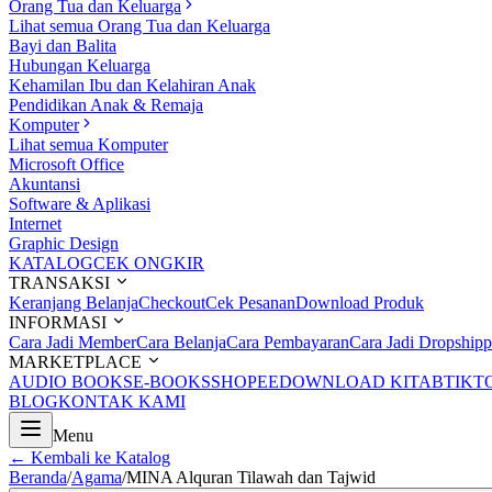
Orang Tua dan Keluarga
Lihat semua Orang Tua dan Keluarga
Bayi dan Balita
Hubungan Keluarga
Kehamilan Ibu dan Kelahiran Anak
Pendidikan Anak & Remaja
Komputer
Lihat semua Komputer
Microsoft Office
Akuntansi
Software & Aplikasi
Internet
Graphic Design
KATALOG
CEK ONGKIR
TRANSAKSI
Keranjang Belanja
Checkout
Cek Pesanan
Download Produk
INFORMASI
Cara Jadi Member
Cara Belanja
Cara Pembayaran
Cara Jadi Dropshipp
MARKETPLACE
AUDIO BOOKS
E-BOOKS
SHOPEE
DOWNLOAD KITAB
TIKT
BLOG
KONTAK KAMI
Menu
← Kembali ke Katalog
Beranda
/
Agama
/
MINA Alquran Tilawah dan Tajwid