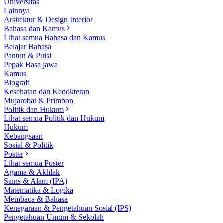
Universitas
Lainnya
Arsitektur & Design Interior
Bahasa dan Kamus
Lihat semua Bahasa dan Kamus
Belajar Bahasa
Pantun & Puisi
Pepak Basa jawa
Kamus
Biografi
Kesehatan dan Kedokteran
Mujarobat & Primbon
Politik dan Hukum
Lihat semua Politik dan Hukum
Hukum
Kebangsaan
Sosial & Politik
Poster
Lihat semua Poster
Agama & Akhlak
Sains & Alam (IPA)
Matematika & Logika
Membaca & Bahasa
Kenegaraan & Pengetahuan Sosial (IPS)
Pengetahuan Umum & Sekolah