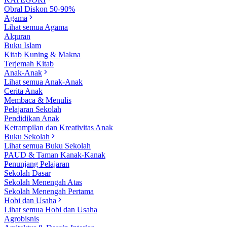
Obral Diskon 50-90%
Agama
Lihat semua Agama
Alquran
Buku Islam
Kitab Kuning & Makna
Terjemah Kitab
Anak-Anak
Lihat semua Anak-Anak
Cerita Anak
Membaca & Menulis
Pelajaran Sekolah
Pendidikan Anak
Ketrampilan dan Kreativitas Anak
Buku Sekolah
Lihat semua Buku Sekolah
PAUD & Taman Kanak-Kanak
Penunjang Pelajaran
Sekolah Dasar
Sekolah Menengah Atas
Sekolah Menengah Pertama
Hobi dan Usaha
Lihat semua Hobi dan Usaha
Agrobisnis