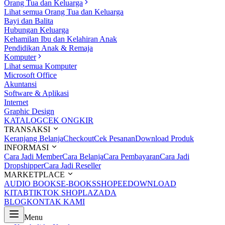
Orang Tua dan Keluarga
Lihat semua Orang Tua dan Keluarga
Bayi dan Balita
Hubungan Keluarga
Kehamilan Ibu dan Kelahiran Anak
Pendidikan Anak & Remaja
Komputer
Lihat semua Komputer
Microsoft Office
Akuntansi
Software & Aplikasi
Internet
Graphic Design
KATALOG
CEK ONGKIR
TRANSAKSI
Keranjang Belanja
Checkout
Cek Pesanan
Download Produk
INFORMASI
Cara Jadi Member
Cara Belanja
Cara Pembayaran
Cara Jadi
Dropshipper
Cara Jadi Reseller
MARKETPLACE
AUDIO BOOKS
E-BOOKS
SHOPEE
DOWNLOAD
KITAB
TIKTOK SHOP
LAZADA
BLOG
KONTAK KAMI
Menu