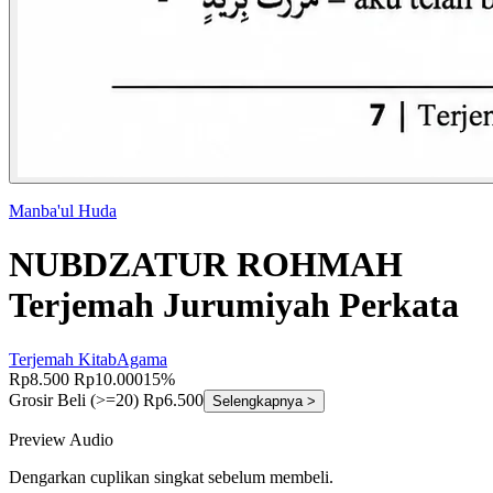
Manba'ul Huda
NUBDZATUR ROHMAH
Terjemah Jurumiyah Perkata
Terjemah Kitab
Agama
Rp8.500
Rp10.000
15%
Grosir
Beli (>=20) Rp6.500
Selengkapnya >
Preview Audio
Dengarkan cuplikan singkat sebelum membeli.