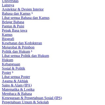
Universitas
Lainnya
Arsitektur & Design Interior
Bahasa dan Kamus
Lihat semua Bahasa dan Kamus
Belajar Bahasa
Pantun & Puisi
Pepak Basa jawa
Kamus
Biografi
Kesehatan dan Kedokteran
Mujarobat & Primbon
Politik dan Hukum
Lihat semua Politik dan Hukum
Hukum
Kebangsaan
Sosial & Politik
Poster
Lihat semua Poster
Agama & Akhlak
Sains & Alam (IPA)
Matematika & Logika
Membaca & Bahasa
Kenegaraan & Pengetahuan Sosial (IPS)
Pengetahuan Umum & Sekolah