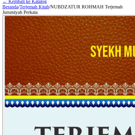
← Kembali ke Katalog
Beranda
/
Terjemah Kitab
/
NUBDZATUR ROHMAH Terjemah
Jurumiyah Perkata