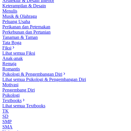
Arsitektur & Desain Interior
Keterampilan & Desain
Menulis
Musik & Olahraga
Peluang Usaha
Perikanan dan Peternakan
Perkebunan dan Pertanian
Tanaman & Taman
Tata Boga
Fiksi
Lihat semua Fiksi
Anak-anak
Remaja
Romantis
Psikologi & Pengembangan Diri
Lihat semua Psikologi & Pengembangan Diri
Motivasi
Pengembang Diri
Psikologi
Textbooks
Lihat semua Textbooks
TK
SD
SMP
SMA