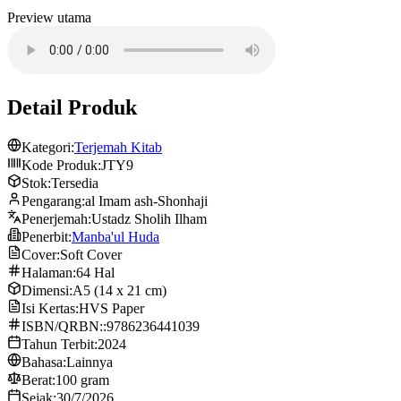
Preview utama
Detail Produk
Kategori:
Terjemah Kitab
Kode Produk:
JTY9
Stok:
Tersedia
Pengarang:
al Imam ash-Shonhaji
Penerjemah:
Ustadz Sholih Ilham
Penerbit:
Manba'ul Huda
Cover:
Soft Cover
Halaman:
64 Hal
Dimensi:
A5 (14 x 21 cm)
Isi Kertas:
HVS Paper
ISBN/QRBN::
9786236441039
Tahun Terbit:
2024
Bahasa:
Lainnya
Berat:
100 gram
Sejak:
30/7/2026