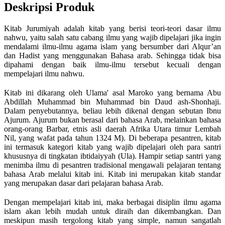
Deskripsi Produk
Kitab Jurumiyah adalah kitab yang berisi teori-teori dasar ilmu
nahwu, yaitu salah satu cabang ilmu yang wajib dipelajari jika ingin
mendalami ilmu-ilmu agama islam yang bersumber dari Alqur’an
dan Hadist yang menggunakan Bahasa arab. Sehingga tidak bisa
dipahami dengan baik ilmu-ilmu tersebut kecuali dengan
mempelajari ilmu nahwu.
Kitab ini dikarang oleh Ulama' asal Maroko yang bernama Abu
Abdillah Muhammad bin Muhammad bin Daud ash-Shonhaji.
Dalam penyebutannya, beliau lebih dikenal dengan sebutan Ibnu
Ajurum. Ajurum bukan berasal dari bahasa Arab, melainkan bahasa
orang-orang Barbar, etnis asli daerah Afrika Utara timur Lembah
Nil, yang wafat pada tahun 1324 M). Di beberapa pesantren, kitab
ini termasuk kategori kitab yang wajib dipelajari oleh para santri
khususnya di tingkatan ibtidaiyyah (Ula). Hampir setiap santri yang
menimba ilmu di pesantren tradisional mengawali pelajaran tentang
bahasa Arab melalui kitab ini. Kitab ini merupakan kitab standar
yang merupakan dasar dari pelajaran bahasa Arab.
Dengan mempelajari kitab ini, maka berbagai disiplin ilmu agama
islam akan lebih mudah untuk diraih dan dikembangkan. Dan
meskipun masih tergolong kitab yang simple, namun sangatlah