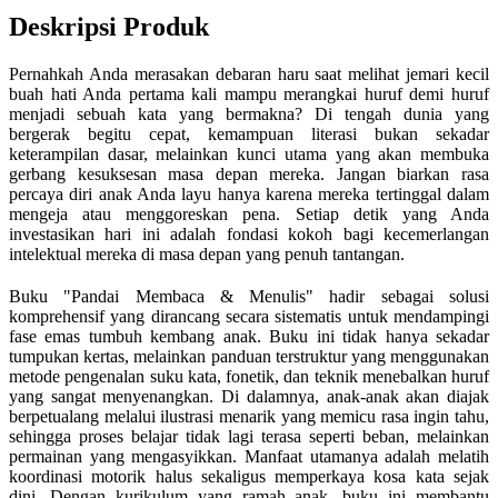
Deskripsi Produk
Pernahkah Anda merasakan debaran haru saat melihat jemari kecil
buah hati Anda pertama kali mampu merangkai huruf demi huruf
menjadi sebuah kata yang bermakna? Di tengah dunia yang
bergerak begitu cepat, kemampuan literasi bukan sekadar
keterampilan dasar, melainkan kunci utama yang akan membuka
gerbang kesuksesan masa depan mereka. Jangan biarkan rasa
percaya diri anak Anda layu hanya karena mereka tertinggal dalam
mengeja atau menggoreskan pena. Setiap detik yang Anda
investasikan hari ini adalah fondasi kokoh bagi kecemerlangan
intelektual mereka di masa depan yang penuh tantangan.
Buku "Pandai Membaca & Menulis" hadir sebagai solusi
komprehensif yang dirancang secara sistematis untuk mendampingi
fase emas tumbuh kembang anak. Buku ini tidak hanya sekadar
tumpukan kertas, melainkan panduan terstruktur yang menggunakan
metode pengenalan suku kata, fonetik, dan teknik menebalkan huruf
yang sangat menyenangkan. Di dalamnya, anak-anak akan diajak
berpetualang melalui ilustrasi menarik yang memicu rasa ingin tahu,
sehingga proses belajar tidak lagi terasa seperti beban, melainkan
permainan yang mengasyikkan. Manfaat utamanya adalah melatih
koordinasi motorik halus sekaligus memperkaya kosa kata sejak
dini. Dengan kurikulum yang ramah anak, buku ini membantu