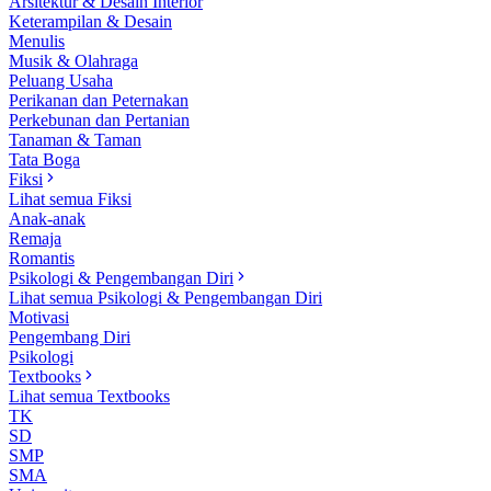
Arsitektur & Desain Interior
Keterampilan & Desain
Menulis
Musik & Olahraga
Peluang Usaha
Perikanan dan Peternakan
Perkebunan dan Pertanian
Tanaman & Taman
Tata Boga
Fiksi
Lihat semua Fiksi
Anak-anak
Remaja
Romantis
Psikologi & Pengembangan Diri
Lihat semua Psikologi & Pengembangan Diri
Motivasi
Pengembang Diri
Psikologi
Textbooks
Lihat semua Textbooks
TK
SD
SMP
SMA