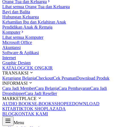
Orang Tua dan Keluarga
Lihat semua Orang Tua dan Keluarga
Bayi dan Balita
Hubungan Keluarga
Kehamilan Ibu dan Kelahiran Anak
Pendidikan Anak & Remaja
Komputer
Lihat semua Komputer
Microsoft Office
Akuntansi
Software & Aplikasi
Internet
Graphic Design
KATALOG
CEK ONGKIR
TRANSAKSI
Keranjang Belanja
Checkout
Cek Pesanan
Download Produk
INFORMASI
Cara Jadi Member
Cara Belanja
Cara Pembayaran
Cara Jadi
Dropshipper
Cara Jadi Reseller
MARKETPLACE
AUDIO BOOKS
E-BOOKS
SHOPEE
DOWNLOAD
KITAB
TIKTOK SHOP
LAZADA
BLOG
KONTAK KAMI
Menu