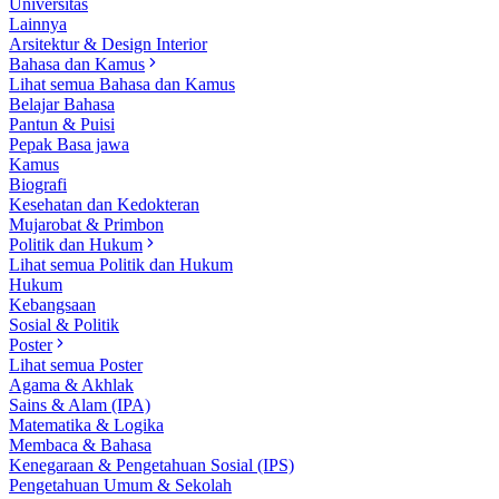
Universitas
Lainnya
Arsitektur & Design Interior
Bahasa dan Kamus
Lihat semua Bahasa dan Kamus
Belajar Bahasa
Pantun & Puisi
Pepak Basa jawa
Kamus
Biografi
Kesehatan dan Kedokteran
Mujarobat & Primbon
Politik dan Hukum
Lihat semua Politik dan Hukum
Hukum
Kebangsaan
Sosial & Politik
Poster
Lihat semua Poster
Agama & Akhlak
Sains & Alam (IPA)
Matematika & Logika
Membaca & Bahasa
Kenegaraan & Pengetahuan Sosial (IPS)
Pengetahuan Umum & Sekolah