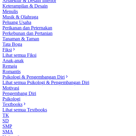
Arsitektur & Desain Interior
Keterampilan & Desain
Menulis
Musik & Olahraga
Peluang Usaha
Perikanan dan Peternakan
Perkebunan dan Pertanian
Tanaman & Taman
Tata Boga
Fiksi
Lihat semua Fiksi
Anak-anak
Remaja
Romantis
Psikologi & Pengembangan Diri
Lihat semua Psikologi & Pengembangan Diri
Motivasi
Pengembang Diri
Psikologi
Textbooks
Lihat semua Textbooks
TK
SD
SMP
SMA