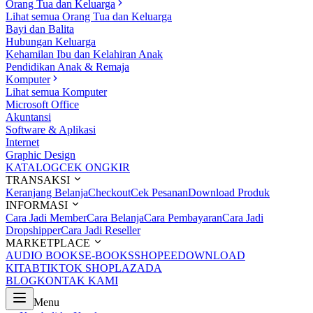
Orang Tua dan Keluarga
Lihat semua Orang Tua dan Keluarga
Bayi dan Balita
Hubungan Keluarga
Kehamilan Ibu dan Kelahiran Anak
Pendidikan Anak & Remaja
Komputer
Lihat semua Komputer
Microsoft Office
Akuntansi
Software & Aplikasi
Internet
Graphic Design
KATALOG
CEK ONGKIR
TRANSAKSI
Keranjang Belanja
Checkout
Cek Pesanan
Download Produk
INFORMASI
Cara Jadi Member
Cara Belanja
Cara Pembayaran
Cara Jadi
Dropshipper
Cara Jadi Reseller
MARKETPLACE
AUDIO BOOKS
E-BOOKS
SHOPEE
DOWNLOAD
KITAB
TIKTOK SHOP
LAZADA
BLOG
KONTAK KAMI
Menu