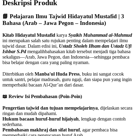
Deskripsi Produk
📘 Pelajaran Ilmu Tajwid Hidayatul Mustafid | 3
Bahasa (Arab – Jawa Pegon – Indonesia)
Kitab Hidayatul Mustafid
karya
Syaikh Muhammad al-Mahmud
ini merupakan salah satu rujukan penting dalam mempelajari ilmu
tajwid dasar. Dalam edisi ini,
Ustadz Sholeh Ilham dan Ustadz Ufi
Ishbar S.Pd
mengalihbahasakan kitab tersebut menjadi tiga bahasa
sekaligus—Arab, Jawa Pegon, dan Indonesia—sehingga pembaca
bisa belajar dengan cara yang paling nyaman.
Diterbitkan oleh
Manba'ul Huda Press
, buku ini sangat cocok
untuk santri, pelajar madrasah, guru ngaji, dan siapa pun yang ingin
memperbaiki bacaan Al-Qur’an dari dasar.
📖 Review Isi Pembahasan (Poin-Poin)
Pengertian tajwid dan tujuan mempelajarinya
, dijelaskan secara
ringan dan mudah dipahami.
Hukum bacaan huruf-huruf hijaiyah
, lengkap dengan contoh
sederhana.
Pembahasan makhraj dan sifat huruf
, agar pembaca bisa
memperbaiki cara pengucapan huruf Arab.