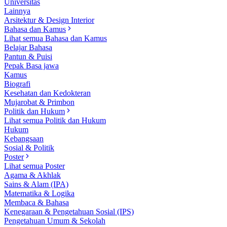
Universitas
Lainnya
Arsitektur & Design Interior
Bahasa dan Kamus
Lihat semua Bahasa dan Kamus
Belajar Bahasa
Pantun & Puisi
Pepak Basa jawa
Kamus
Biografi
Kesehatan dan Kedokteran
Mujarobat & Primbon
Politik dan Hukum
Lihat semua Politik dan Hukum
Hukum
Kebangsaan
Sosial & Politik
Poster
Lihat semua Poster
Agama & Akhlak
Sains & Alam (IPA)
Matematika & Logika
Membaca & Bahasa
Kenegaraan & Pengetahuan Sosial (IPS)
Pengetahuan Umum & Sekolah