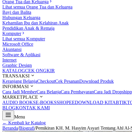
Orang Tua dan Keluarga
Lihat semua Orang Tua dan Keluarga
Bayi dan Balita
Hubungan Keluarga
Kehamilan Ibu dan Kelahiran Anak
Pendidikan Anak & Remaja
Komputer
Lihat semua Komputer
Microsoft Office
Akuntansi
Software & Aplikasi
Internet
Graphic Design
KATALOG
CEK ONGKIR
TRANSAKSI
Keranjang Belanja
Checkout
Cek Pesanan
Download Produk
INFORMASI
Cara Jadi Member
Cara Belanja
Cara Pembayaran
Cara Jadi Dropshipp
MARKETPLACE
AUDIO BOOKS
E-BOOKS
SHOPEE
DOWNLOAD KITAB
TIKT
BLOG
KONTAK KAMI
Menu
← Kembali ke Katalog
Beranda
/
Biografi
/
Pemikiran KH. M. Hasyim Asyari Tentang Ahl Al