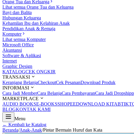
Orang Tua dan Keluarga
Lihat semua Orang Tua dan Keluarga
Bayi dan Balita
Hubungan Keluarga
Kehamilan Ibu dan Kelahiran Anak
Pendidikan Anak & Remaja
Komputer
Lihat semua Komputer
Microsoft Office
Akuntansi
Software & Aplikasi
Internet
Graphic Design
KATALOG
CEK ONGKIR
TRANSAKSI
Keranjang Belanja
Checkout
Cek Pesanan
Download Produk
INFORMASI
Cara Jadi Member
Cara Belanja
Cara Pembayaran
Cara Jadi Dropshipp
MARKETPLACE
AUDIO BOOKS
E-BOOKS
SHOPEE
DOWNLOAD KITAB
TIKT
BLOG
KONTAK KAMI
Menu
← Kembali ke Katalog
Beranda
/
Anak-Anak
/
Pintar Bermain Huruf dan Kata