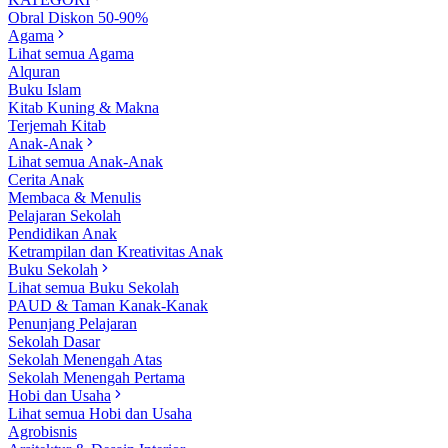
Obral Diskon 50-90%
Agama
Lihat semua Agama
Alquran
Buku Islam
Kitab Kuning & Makna
Terjemah Kitab
Anak-Anak
Lihat semua Anak-Anak
Cerita Anak
Membaca & Menulis
Pelajaran Sekolah
Pendidikan Anak
Ketrampilan dan Kreativitas Anak
Buku Sekolah
Lihat semua Buku Sekolah
PAUD & Taman Kanak-Kanak
Penunjang Pelajaran
Sekolah Dasar
Sekolah Menengah Atas
Sekolah Menengah Pertama
Hobi dan Usaha
Lihat semua Hobi dan Usaha
Agrobisnis