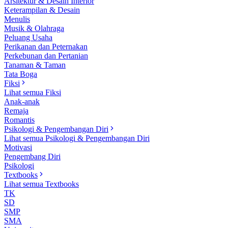
Arsitektur & Desain Interior
Keterampilan & Desain
Menulis
Musik & Olahraga
Peluang Usaha
Perikanan dan Peternakan
Perkebunan dan Pertanian
Tanaman & Taman
Tata Boga
Fiksi
Lihat semua Fiksi
Anak-anak
Remaja
Romantis
Psikologi & Pengembangan Diri
Lihat semua Psikologi & Pengembangan Diri
Motivasi
Pengembang Diri
Psikologi
Textbooks
Lihat semua Textbooks
TK
SD
SMP
SMA