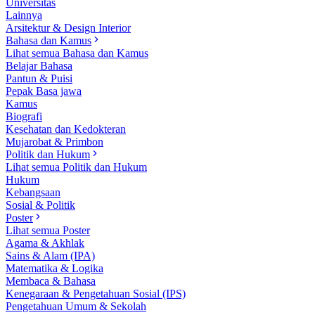
Universitas
Lainnya
Arsitektur & Design Interior
Bahasa dan Kamus
Lihat semua Bahasa dan Kamus
Belajar Bahasa
Pantun & Puisi
Pepak Basa jawa
Kamus
Biografi
Kesehatan dan Kedokteran
Mujarobat & Primbon
Politik dan Hukum
Lihat semua Politik dan Hukum
Hukum
Kebangsaan
Sosial & Politik
Poster
Lihat semua Poster
Agama & Akhlak
Sains & Alam (IPA)
Matematika & Logika
Membaca & Bahasa
Kenegaraan & Pengetahuan Sosial (IPS)
Pengetahuan Umum & Sekolah