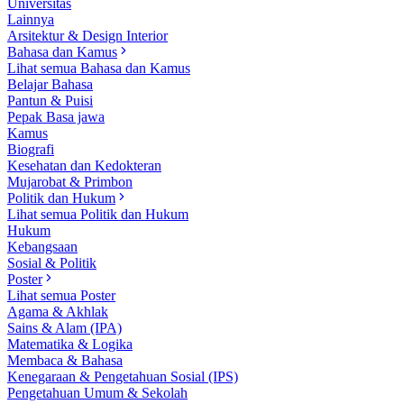
Universitas
Lainnya
Arsitektur & Design Interior
Bahasa dan Kamus
Lihat semua Bahasa dan Kamus
Belajar Bahasa
Pantun & Puisi
Pepak Basa jawa
Kamus
Biografi
Kesehatan dan Kedokteran
Mujarobat & Primbon
Politik dan Hukum
Lihat semua Politik dan Hukum
Hukum
Kebangsaan
Sosial & Politik
Poster
Lihat semua Poster
Agama & Akhlak
Sains & Alam (IPA)
Matematika & Logika
Membaca & Bahasa
Kenegaraan & Pengetahuan Sosial (IPS)
Pengetahuan Umum & Sekolah