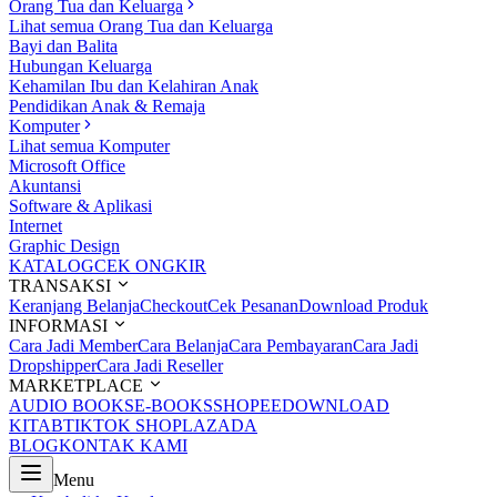
Orang Tua dan Keluarga
Lihat semua Orang Tua dan Keluarga
Bayi dan Balita
Hubungan Keluarga
Kehamilan Ibu dan Kelahiran Anak
Pendidikan Anak & Remaja
Komputer
Lihat semua Komputer
Microsoft Office
Akuntansi
Software & Aplikasi
Internet
Graphic Design
KATALOG
CEK ONGKIR
TRANSAKSI
Keranjang Belanja
Checkout
Cek Pesanan
Download Produk
INFORMASI
Cara Jadi Member
Cara Belanja
Cara Pembayaran
Cara Jadi
Dropshipper
Cara Jadi Reseller
MARKETPLACE
AUDIO BOOKS
E-BOOKS
SHOPEE
DOWNLOAD
KITAB
TIKTOK SHOP
LAZADA
BLOG
KONTAK KAMI
Menu