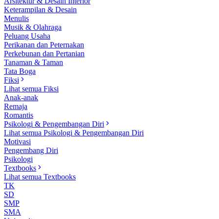
Arsitektur & Desain Interior
Keterampilan & Desain
Menulis
Musik & Olahraga
Peluang Usaha
Perikanan dan Peternakan
Perkebunan dan Pertanian
Tanaman & Taman
Tata Boga
Fiksi
Lihat semua Fiksi
Anak-anak
Remaja
Romantis
Psikologi & Pengembangan Diri
Lihat semua Psikologi & Pengembangan Diri
Motivasi
Pengembang Diri
Psikologi
Textbooks
Lihat semua Textbooks
TK
SD
SMP
SMA