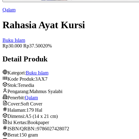
Qalam
Rahasia Ayat Kursi
Buku Islam
Rp30.000
Rp37.500
20%
Detail Produk
Kategori:
Buku Islam
Kode Produk:
3AX7
Stok:
Tersedia
Pengarang:
Mahmus Syalabi
Penerbit:
Qalam
Cover:
Soft Cover
Halaman:
179 Hal
Dimensi:
A5 (14 x 21 cm)
Isi Kertas:
Bookpaper
ISBN/QRBN::
9786027428072
Berat:
150 gram