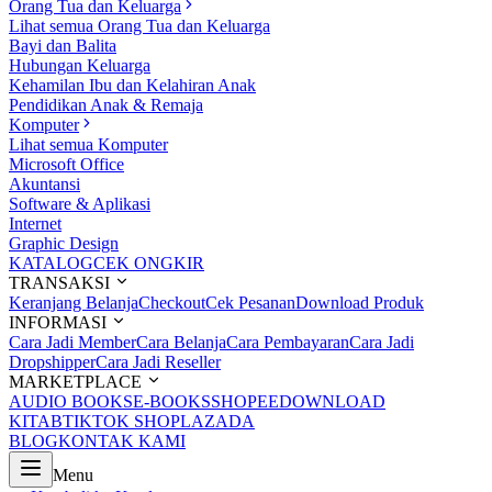
Orang Tua dan Keluarga
Lihat semua Orang Tua dan Keluarga
Bayi dan Balita
Hubungan Keluarga
Kehamilan Ibu dan Kelahiran Anak
Pendidikan Anak & Remaja
Komputer
Lihat semua Komputer
Microsoft Office
Akuntansi
Software & Aplikasi
Internet
Graphic Design
KATALOG
CEK ONGKIR
TRANSAKSI
Keranjang Belanja
Checkout
Cek Pesanan
Download Produk
INFORMASI
Cara Jadi Member
Cara Belanja
Cara Pembayaran
Cara Jadi
Dropshipper
Cara Jadi Reseller
MARKETPLACE
AUDIO BOOKS
E-BOOKS
SHOPEE
DOWNLOAD
KITAB
TIKTOK SHOP
LAZADA
BLOG
KONTAK KAMI
Menu