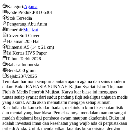
Kategori:
Agama
Kode Produk:
PRD-6301
Stok:
Tersedia
Pengarang:
Abu Anim
Penerbit:
Mu'jizat
Cover:
Soft Cover
Halaman:
205 Hal
Dimensi:
A5 (14 x 21 cm)
Isi Kertas:
HVS Paper
Tahun Terbit:
2026
Bahasa:
Indonesia
Berat:
250 gram
Sejak:
23/7/2026
Temukan harmoni sempurna antara ajaran agama dan sains modern
dalam Buku RAHASIA SUNNAH Kajian Syariat Islam Tinjauan
Fiqh & Medis Penerbit Mujizat. Karya luar biasa ini mengupas
tuntas setiap syariat dari sudut pandang fiqh sekaligus tinjauan medis
yang akurat. Anda akan memahami mengapa setiap sunnah
Rasulullah bukan sekadar ibadah, melainkan kunci kesehatan fisik
dan mental yang luar biasa. Penjelasannya mendalam namun sangat
mudah dipahami bagi pembaca awam maupun akademisi. Buku ini
adalah investasi iman dan kesehatan yang wajib ada di perpustakaan
pribadi Anda. Untuk mendapatkan kualitas buku orisinal dengan