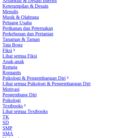
Arsitektur & Desain Interior
Keterampilan & Desain
Menulis
Musik & Olahraga
Peluang Usaha
Perikanan dan Peternakan
Perkebunan dan Pertanian
Tanaman & Taman
Tata Boga
Fiksi
Lihat semua Fiksi
Anak-anak
Remaja
Romantis
Psikologi & Pengembangan Diri
Lihat semua Psikologi & Pengembangan Diri
Motivasi
Pengembang Diri
Psikologi
Textbooks
Lihat semua Textbooks
TK
SD
SMP
SMA