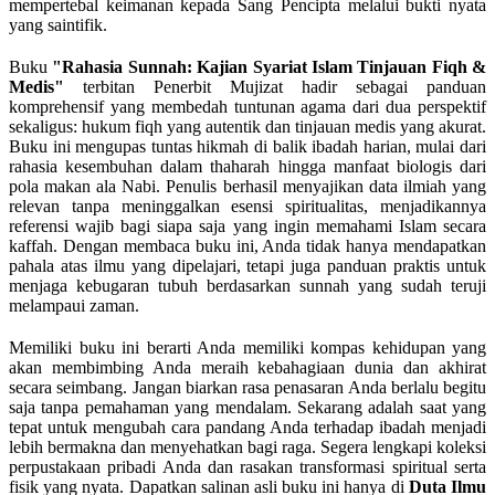
mempertebal keimanan kepada Sang Pencipta melalui bukti nyata
yang saintifik.
Buku
"Rahasia Sunnah: Kajian Syariat Islam Tinjauan Fiqh &
Medis"
terbitan Penerbit Mujizat hadir sebagai panduan
komprehensif yang membedah tuntunan agama dari dua perspektif
sekaligus: hukum fiqh yang autentik dan tinjauan medis yang akurat.
Buku ini mengupas tuntas hikmah di balik ibadah harian, mulai dari
rahasia kesembuhan dalam thaharah hingga manfaat biologis dari
pola makan ala Nabi. Penulis berhasil menyajikan data ilmiah yang
relevan tanpa meninggalkan esensi spiritualitas, menjadikannya
referensi wajib bagi siapa saja yang ingin memahami Islam secara
kaffah. Dengan membaca buku ini, Anda tidak hanya mendapatkan
pahala atas ilmu yang dipelajari, tetapi juga panduan praktis untuk
menjaga kebugaran tubuh berdasarkan sunnah yang sudah teruji
melampaui zaman.
Memiliki buku ini berarti Anda memiliki kompas kehidupan yang
akan membimbing Anda meraih kebahagiaan dunia dan akhirat
secara seimbang. Jangan biarkan rasa penasaran Anda berlalu begitu
saja tanpa pemahaman yang mendalam. Sekarang adalah saat yang
tepat untuk mengubah cara pandang Anda terhadap ibadah menjadi
lebih bermakna dan menyehatkan bagi raga. Segera lengkapi koleksi
perpustakaan pribadi Anda dan rasakan transformasi spiritual serta
fisik yang nyata. Dapatkan salinan asli buku ini hanya di
Duta Ilmu