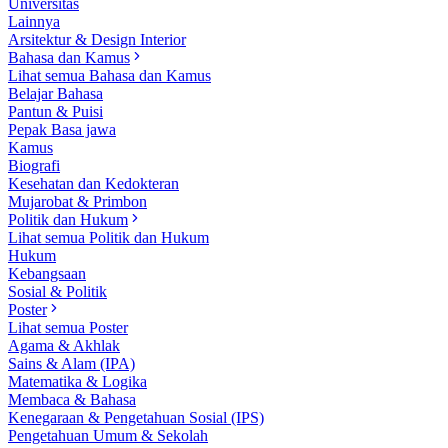
Universitas
Lainnya
Arsitektur & Design Interior
Bahasa dan Kamus
Lihat semua Bahasa dan Kamus
Belajar Bahasa
Pantun & Puisi
Pepak Basa jawa
Kamus
Biografi
Kesehatan dan Kedokteran
Mujarobat & Primbon
Politik dan Hukum
Lihat semua Politik dan Hukum
Hukum
Kebangsaan
Sosial & Politik
Poster
Lihat semua Poster
Agama & Akhlak
Sains & Alam (IPA)
Matematika & Logika
Membaca & Bahasa
Kenegaraan & Pengetahuan Sosial (IPS)
Pengetahuan Umum & Sekolah