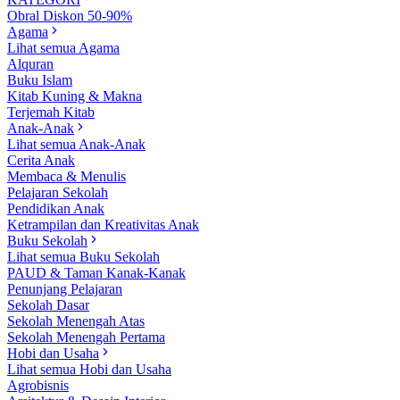
Obral Diskon 50-90%
Agama
Lihat semua Agama
Alquran
Buku Islam
Kitab Kuning & Makna
Terjemah Kitab
Anak-Anak
Lihat semua Anak-Anak
Cerita Anak
Membaca & Menulis
Pelajaran Sekolah
Pendidikan Anak
Ketrampilan dan Kreativitas Anak
Buku Sekolah
Lihat semua Buku Sekolah
PAUD & Taman Kanak-Kanak
Penunjang Pelajaran
Sekolah Dasar
Sekolah Menengah Atas
Sekolah Menengah Pertama
Hobi dan Usaha
Lihat semua Hobi dan Usaha
Agrobisnis