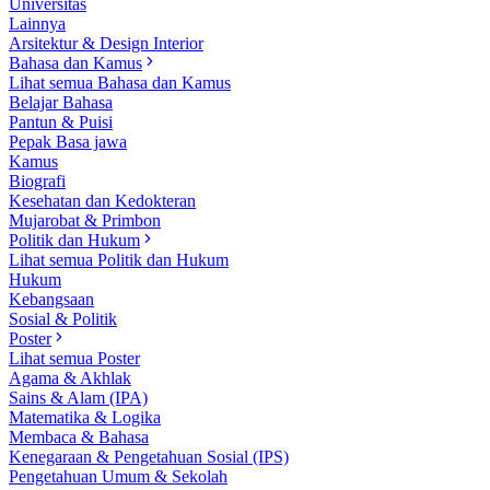
Universitas
Lainnya
Arsitektur & Design Interior
Bahasa dan Kamus
Lihat semua Bahasa dan Kamus
Belajar Bahasa
Pantun & Puisi
Pepak Basa jawa
Kamus
Biografi
Kesehatan dan Kedokteran
Mujarobat & Primbon
Politik dan Hukum
Lihat semua Politik dan Hukum
Hukum
Kebangsaan
Sosial & Politik
Poster
Lihat semua Poster
Agama & Akhlak
Sains & Alam (IPA)
Matematika & Logika
Membaca & Bahasa
Kenegaraan & Pengetahuan Sosial (IPS)
Pengetahuan Umum & Sekolah