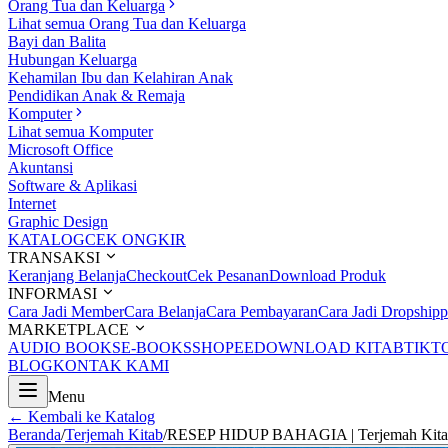
Orang Tua dan Keluarga
Lihat semua Orang Tua dan Keluarga
Bayi dan Balita
Hubungan Keluarga
Kehamilan Ibu dan Kelahiran Anak
Pendidikan Anak & Remaja
Komputer
Lihat semua Komputer
Microsoft Office
Akuntansi
Software & Aplikasi
Internet
Graphic Design
KATALOG
CEK ONGKIR
TRANSAKSI
Keranjang Belanja
Checkout
Cek Pesanan
Download Produk
INFORMASI
Cara Jadi Member
Cara Belanja
Cara Pembayaran
Cara Jadi Dropshipp
MARKETPLACE
AUDIO BOOKS
E-BOOKS
SHOPEE
DOWNLOAD KITAB
TIKT
BLOG
KONTAK KAMI
Menu
← Kembali ke Katalog
Beranda
/
Terjemah Kitab
/
RESEP HIDUP BAHAGIA | Terjemah Kitab