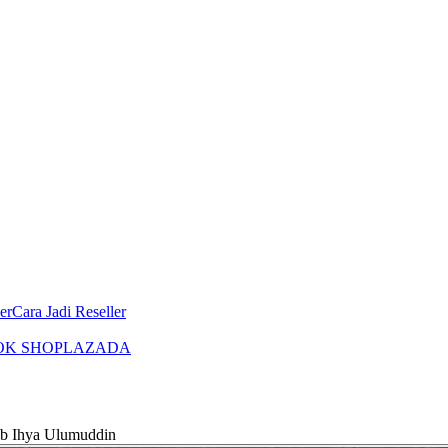
er
Cara Jadi Reseller
OK SHOP
LAZADA
 Ihya Ulumuddin