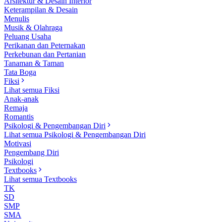
Arsitektur & Desain Interior
Keterampilan & Desain
Menulis
Musik & Olahraga
Peluang Usaha
Perikanan dan Peternakan
Perkebunan dan Pertanian
Tanaman & Taman
Tata Boga
Fiksi
Lihat semua Fiksi
Anak-anak
Remaja
Romantis
Psikologi & Pengembangan Diri
Lihat semua Psikologi & Pengembangan Diri
Motivasi
Pengembang Diri
Psikologi
Textbooks
Lihat semua Textbooks
TK
SD
SMP
SMA