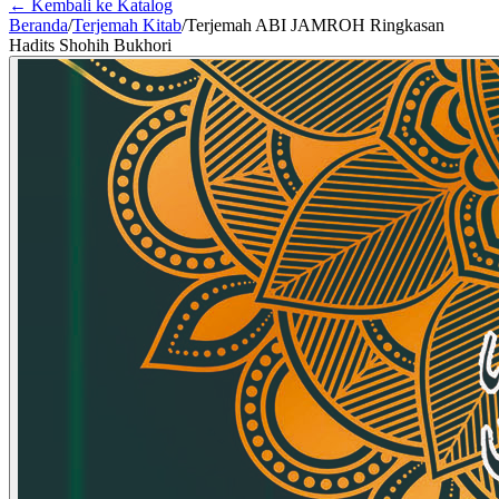
← Kembali ke Katalog
Beranda
/
Terjemah Kitab
/
Terjemah ABI JAMROH Ringkasan
Hadits Shohih Bukhori