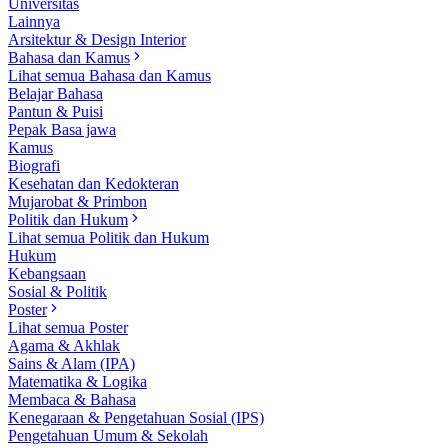
Universitas
Lainnya
Arsitektur & Design Interior
Bahasa dan Kamus
Lihat semua Bahasa dan Kamus
Belajar Bahasa
Pantun & Puisi
Pepak Basa jawa
Kamus
Biografi
Kesehatan dan Kedokteran
Mujarobat & Primbon
Politik dan Hukum
Lihat semua Politik dan Hukum
Hukum
Kebangsaan
Sosial & Politik
Poster
Lihat semua Poster
Agama & Akhlak
Sains & Alam (IPA)
Matematika & Logika
Membaca & Bahasa
Kenegaraan & Pengetahuan Sosial (IPS)
Pengetahuan Umum & Sekolah