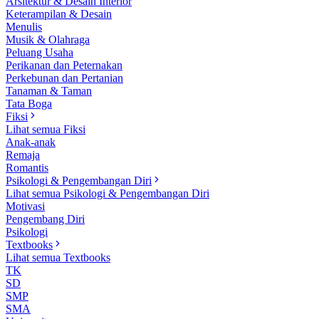
Arsitektur & Desain Interior
Keterampilan & Desain
Menulis
Musik & Olahraga
Peluang Usaha
Perikanan dan Peternakan
Perkebunan dan Pertanian
Tanaman & Taman
Tata Boga
Fiksi
Lihat semua Fiksi
Anak-anak
Remaja
Romantis
Psikologi & Pengembangan Diri
Lihat semua Psikologi & Pengembangan Diri
Motivasi
Pengembang Diri
Psikologi
Textbooks
Lihat semua Textbooks
TK
SD
SMP
SMA