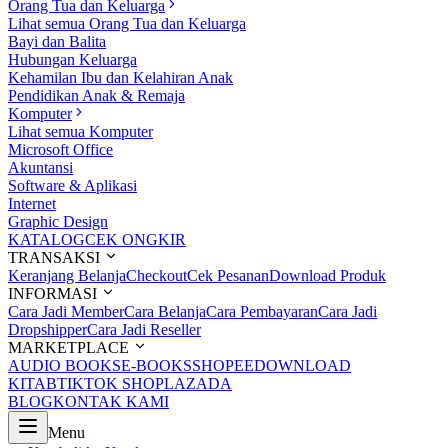
Orang Tua dan Keluarga
Lihat semua Orang Tua dan Keluarga
Bayi dan Balita
Hubungan Keluarga
Kehamilan Ibu dan Kelahiran Anak
Pendidikan Anak & Remaja
Komputer
Lihat semua Komputer
Microsoft Office
Akuntansi
Software & Aplikasi
Internet
Graphic Design
KATALOG
CEK ONGKIR
TRANSAKSI
Keranjang Belanja
Checkout
Cek Pesanan
Download Produk
INFORMASI
Cara Jadi Member
Cara Belanja
Cara Pembayaran
Cara Jadi
Dropshipper
Cara Jadi Reseller
MARKETPLACE
AUDIO BOOKS
E-BOOKS
SHOPEE
DOWNLOAD
KITAB
TIKTOK SHOP
LAZADA
BLOG
KONTAK KAMI
Menu