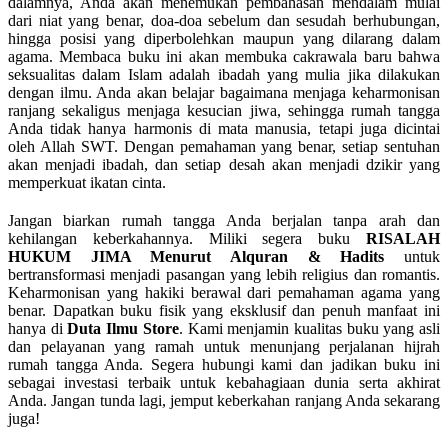
dalamnya, Anda akan menemukan pembahasan mendalam mulai
dari niat yang benar, doa-doa sebelum dan sesudah berhubungan,
hingga posisi yang diperbolehkan maupun yang dilarang dalam
agama. Membaca buku ini akan membuka cakrawala baru bahwa
seksualitas dalam Islam adalah ibadah yang mulia jika dilakukan
dengan ilmu. Anda akan belajar bagaimana menjaga keharmonisan
ranjang sekaligus menjaga kesucian jiwa, sehingga rumah tangga
Anda tidak hanya harmonis di mata manusia, tetapi juga dicintai
oleh Allah SWT. Dengan pemahaman yang benar, setiap sentuhan
akan menjadi ibadah, dan setiap desah akan menjadi dzikir yang
memperkuat ikatan cinta.
Jangan biarkan rumah tangga Anda berjalan tanpa arah dan
kehilangan keberkahannya. Miliki segera buku
RISALAH
HUKUM JIMA Menurut Alquran & Hadits
untuk
bertransformasi menjadi pasangan yang lebih religius dan romantis.
Keharmonisan yang hakiki berawal dari pemahaman agama yang
benar. Dapatkan buku fisik yang eksklusif dan penuh manfaat ini
hanya di
Duta Ilmu Store
. Kami menjamin kualitas buku yang asli
dan pelayanan yang ramah untuk menunjang perjalanan hijrah
rumah tangga Anda. Segera hubungi kami dan jadikan buku ini
sebagai investasi terbaik untuk kebahagiaan dunia serta akhirat
Anda. Jangan tunda lagi, jemput keberkahan ranjang Anda sekarang
juga!