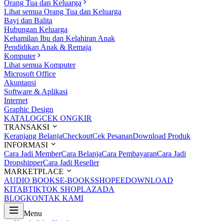
Orang Tua dan Keluarga
Lihat semua Orang Tua dan Keluarga
Bayi dan Balita
Hubungan Keluarga
Kehamilan Ibu dan Kelahiran Anak
Pendidikan Anak & Remaja
Komputer
Lihat semua Komputer
Microsoft Office
Akuntansi
Software & Aplikasi
Internet
Graphic Design
KATALOG
CEK ONGKIR
TRANSAKSI
Keranjang Belanja
Checkout
Cek Pesanan
Download Produk
INFORMASI
Cara Jadi Member
Cara Belanja
Cara Pembayaran
Cara Jadi
Dropshipper
Cara Jadi Reseller
MARKETPLACE
AUDIO BOOKS
E-BOOKS
SHOPEE
DOWNLOAD
KITAB
TIKTOK SHOP
LAZADA
BLOG
KONTAK KAMI
Menu