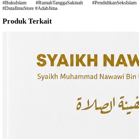
#BukuIslam #RumahTanggaSakinah #PendidikanSeksIslam
#DutaIlmuStore #AdabJima
Produk Terkait