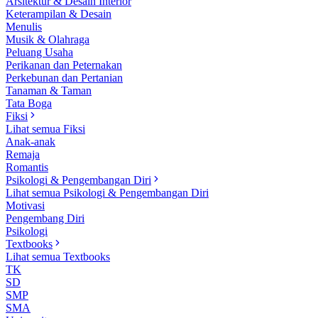
Arsitektur & Desain Interior
Keterampilan & Desain
Menulis
Musik & Olahraga
Peluang Usaha
Perikanan dan Peternakan
Perkebunan dan Pertanian
Tanaman & Taman
Tata Boga
Fiksi
Lihat semua Fiksi
Anak-anak
Remaja
Romantis
Psikologi & Pengembangan Diri
Lihat semua Psikologi & Pengembangan Diri
Motivasi
Pengembang Diri
Psikologi
Textbooks
Lihat semua Textbooks
TK
SD
SMP
SMA