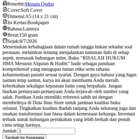
Penerbit:
Menara Qudus
Cover:
Soft Cover
Dimensi:
A5 (14 x 21 cm)
Isi Kertas:
Bookpaper
Bahasa:
Lainnya
Berat:
150 gram
Sejak:
8/7/2026
Menemukan kebahagiaan dalam rumah tangga bukan sekadar soal
perasaan, melainkan tentang menjalankan tuntunan ilahi di setiap
aspek, termasuk hubungan intim. Buku "RISALAH HUKUM
JIMA Menurut Alquran & Hadits" hadir sebagai panduan
komprehensif yang mengupas tuntas etika serta rahasia
keharmonisan pasutri sesuai syariat. Dengan gaya bahasa yang lugas
namun tetap santun, karya ini akan membantu Anda meraih
keberkahan sekaligus kepuasan batin yang berpahala. Jangan
biarkan pertanyaan-pertanyaan Anda terjawab oleh sumber yang
salah. Pastikan Anda memiliki referensi sahih ini dengan
membelinya di Duta Ilmu Store untuk jaminan kualitas buku
orisinal. Tingkatkan kualitas ibadah ranjang Anda sekarang juga dan
rasakan transformasi luar biasa dalam kemesraan keluarga. Investasi
terbaik untuk hubungan pernikahan yang lebih berkah dan penuh
cinta setiap harinya.
Jumlah
Tambah ke Keranjang