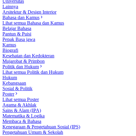
Universitas
Lainnya
Arsitektur & Design Interior
Bahasa dan Kamus
Lihat semua Bahasa dan Kamus
Belajar Bahasa
Pantun & Puisi
Pepak Basa jawa
Kamus
Biografi
Kesehatan dan Kedokteran
Mujarobat & Primbon
Politik dan Hukum
Lihat semua Politik dan Hukum
Hukum
Kebangsaan
Sosial & Politik
Poster
Lihat semua Poster
Agama & Akhlak
Sains & Alam (IPA)
Matematika & Logika
Membaca & Bahasa
Kenegaraan & Pengetahuan Sosial (IPS)
Pengetahuan Umum & Sekolah