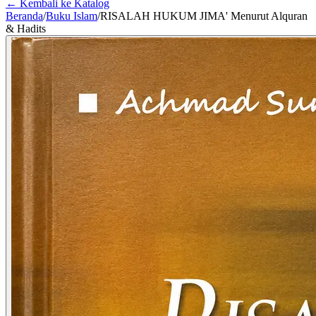
← Kembali ke Katalog
Beranda
/
Buku Islam
/
RISALAH HUKUM JIMA' Menurut Alquran
& Hadits