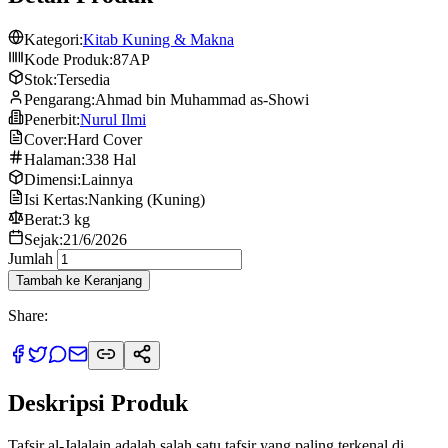
Kategori:
Kitab Kuning & Makna
Kode Produk:
87AP
Stok:
Tersedia
Pengarang:
Ahmad bin Muhammad as-Showi
Penerbit:
Nurul Ilmi
Cover:
Hard Cover
Halaman:
338 Hal
Dimensi:
Lainnya
Isi Kertas:
Nanking (Kuning)
Berat:
3 kg
Sejak:
21/6/2026
Jumlah
Tambah ke Keranjang
Share:
Deskripsi Produk
Tafsir al-Jalalain adalah salah satu tafsir yang paling terkenal di