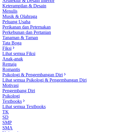
Arsitektur & Desain Interior
Keterampilan & Desain
Menulis
Musik & Olahraga
Peluang Usaha
Perikanan dan Peternakan
Perkebunan dan Pertanian
Tanaman & Taman
Tata Boga
Fiksi
Lihat semua Fiksi
Anak-anak
Remaja
Romantis
Psikologi & Pengembangan Diri
Lihat semua Psikologi & Pengembangan Diri
Motivasi
Pengembang Diri
Psikologi
Textbooks
Lihat semua Textbooks
TK
SD
SMP
SMA