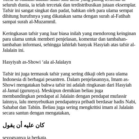
seluruh dunia, ia telah tercetak dan terdistribusikan jutaan eksemplar.
Tafsir ini sangat singkat dan padat, bahkan oleh para ulama sempat
dihitung hurufnnya yang dikatakan sama dengan surah al-Fatihah
sampai surah al-Muzammil.
Keringkasan tafsir yang luar biasa inilah yang mendorong keinginan
para ulama untuk memberi penjelasan, komentar dan tambahan-
tambahan informasi, sehingga lahirlah banyak Hasyiah atas tafsir al-
Jalalain ini.
Hasyiyah as-Showi ‘ala al-Jalalayn
Tafsir ini juga termasuk tafsir yang sering dikaji oleh para ulama
Indonesia di berbagai pesantren. Dalam penjelasannya, Imam as-
Showi mengatakan bahwa tafsir ini adalah ringkasan dari Hasyiah
al-Jamal (gurunya). Meskipun demikian beliau juga
membandingkan pendapat al Jalalain dengan pendapat mufassir
lainnya, lalu menyebutkan pendapatnya pribadi berdasar hadis Nabi,
Sahabat dan Tabiin. Beliau juga sering mengkritisi imam al Jalalain
secara santun dengan mengatakan,
كان عليه أن يقول
seyogyanya ia berkata,