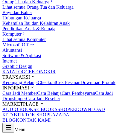
Orang Tua dan Keluarga
Lihat semua Orang Tua dan Keluarga
Bayi dan Balita
Hubungan Keluarga
Kehamilan Ibu dan Kelahiran Anak
Pendidikan Anak & Remaja
Komputer
Lihat semua Komputer
Microsoft Office
Akuntansi
Software & Aplikasi
Internet
Graphic Design
KATALOG
CEK ONGKIR
TRANSAKSI
Keranjang Belanja
Checkout
Cek Pesanan
Download Produk
INFORMASI
Cara Jadi Member
Cara Belanja
Cara Pembayaran
Cara Jadi
Dropshipper
Cara Jadi Reseller
MARKETPLACE
AUDIO BOOKS
E-BOOKS
SHOPEE
DOWNLOAD
KITAB
TIKTOK SHOP
LAZADA
BLOG
KONTAK KAMI
Menu