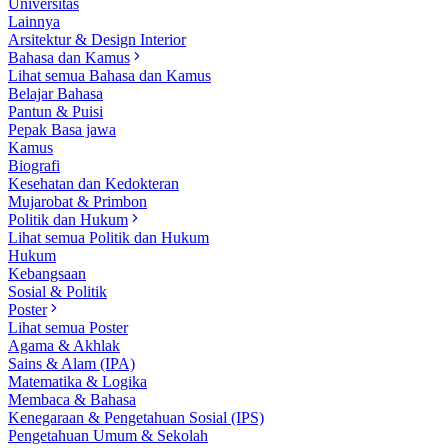
Universitas
Lainnya
Arsitektur & Design Interior
Bahasa dan Kamus
Lihat semua Bahasa dan Kamus
Belajar Bahasa
Pantun & Puisi
Pepak Basa jawa
Kamus
Biografi
Kesehatan dan Kedokteran
Mujarobat & Primbon
Politik dan Hukum
Lihat semua Politik dan Hukum
Hukum
Kebangsaan
Sosial & Politik
Poster
Lihat semua Poster
Agama & Akhlak
Sains & Alam (IPA)
Matematika & Logika
Membaca & Bahasa
Kenegaraan & Pengetahuan Sosial (IPS)
Pengetahuan Umum & Sekolah