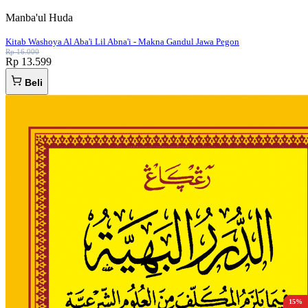
Manba'ul Huda
Kitab Washoya Al Aba'i Lil Abna'i - Makna Gandul Jawa Pegon
Rp 16.000
Rp 13.599
Beli
15%
15%
15%
15%
15%